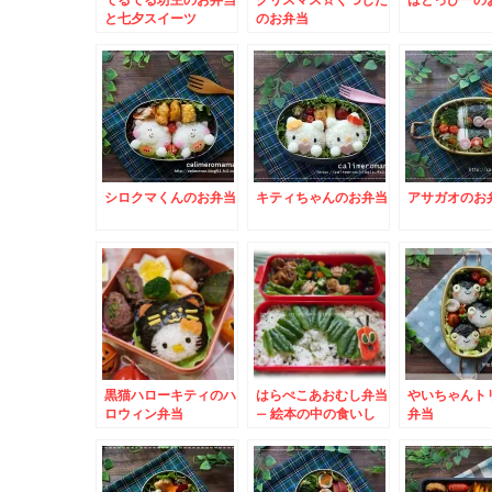
と七夕スイーツ
のお弁当
シロクマくんのお弁当
キティちゃんのお弁当
アサガオのお
黒猫ハローキティのハ
はらぺこあおむし弁当
やいちゃんト
ロウィン弁当
– 絵本の中の食いし
弁当
ん坊