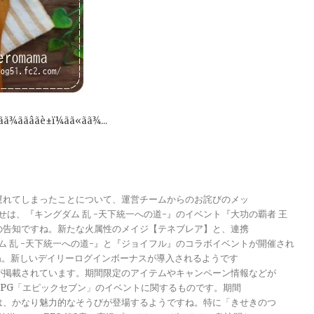
ã¾ããâãè±ï¼ãã«ãã¾...
が遅れてしまったことについて、運営チームからのお詫びのメッ
らせは、『キングダム 乱 -天下統一への道-』のイベント『大功の覇者 王
トの告知ですね。新たな火属性のメイジ【テネブレア】と、連携
グダム 乱 -天下統一への道-』と『ジョイフル』のコラボイベントが開催され
ですね。新しいデイリーログインボーナスが導入されるようです
報が掲載されています。期間限定のアイテムやキャンペーン情報などが
メRPG「エピックセブン」のイベントに関するものです。期間
きは、かなり魅力的なそうびが登場するようですね。特に「きせきのつ