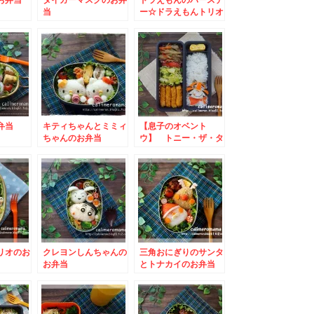
当
ー☆ドラえもんトリオ
のお弁当
弁当
キティちゃんとミミィ
【息子のオベント
ちゃんのお弁当
ウ】 トニー・ザ・タ
イガーのお弁当
リオのお
クレヨンしんちゃんの
三角おにぎりのサンタ
お弁当
とトナカイのお弁当