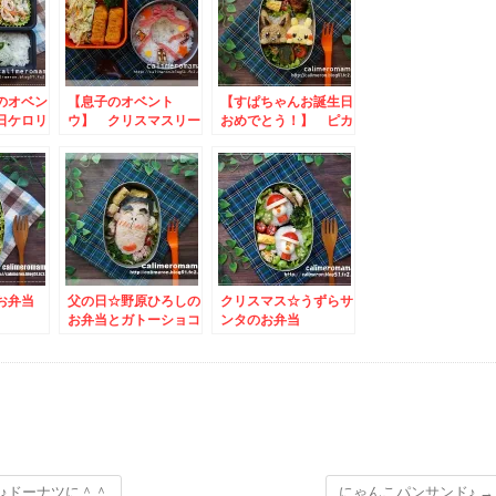
のオベン
【息子のオベント
【すぱちゃんお誕生日
日ケロリ
ウ】 クリスマスリー
おめでとう！】 ピカ
スのお弁当
チュウとイーブイのお
弁当
お弁当
父の日☆野原ひろしの
クリスマス☆うずらサ
お弁当とガトーショコ
ンタのお弁当
ラ
に♪ドーナツに＾＾
にゃんこパンサンド♪
→