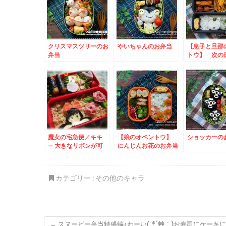
クリスマスツリーのお
やいちゃんのお弁当
【息子と旦那
弁当
トウ】 次の
のお弁当
魔女の宅急便／キキ
【娘のオベントウ】
ショッカーの
– 大きなリボンが可
にんじんお花のお弁当
愛い平面キャラ♪
カテゴリー :
その他のキャラ
←
スヌーピー弁当特盛編♪わーい( *´艸｀)お寿司にケーキ