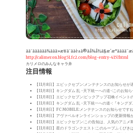
ãã¯ãããããã¾ããä»æ¥ã¯ããè±ã®ãå¼å½ã§æ´æ°ãããã¨æã
http://calimeron.blog51.fc2.com/blog-entry-4157.html
カリメロのみんなキャラ弁
注目情報
【11月8日】エピックセブン:メンテナンスのお知らせ
【11月8日】キングダム 乱 -天下統一への道-:このお知
【11月8日】エピックセブン:ピックアップ召喚イベン
【11月8日】キングダム 乱 -天下統一への道-:『キン
【11月8日】FC MOBILE:メンテナンスのお知らせ
【11月8日】アヴァベルオンライン:ショップの更新情
【11月8日】エピックセブン:この告知は、人気のアニ
【11月8日】星のドラゴンクエスト:このループふくび