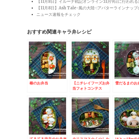
【11月8日】イルーナ戦記オンライン:11月9日に行われ
【11月8日】Ash Tale-風の大陸-:アバターライ
ニュース速報をチェック
おすすめ関連キャラ弁レシピ
椿のお弁当
【ニチレイフーズお弁
雪だるまのお
当フォトコンテス
ト】 フクロウのお弁
当とこいのぼりのお弁
当
てるてる坊主のお弁当
クリスマス☆くつした
はとっぴーの