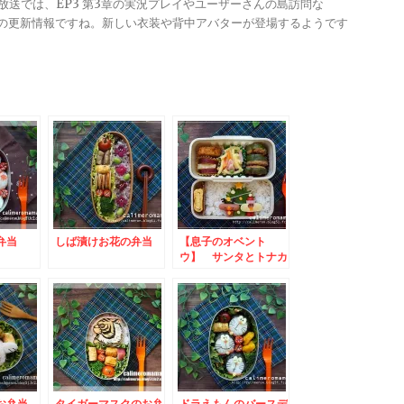
る放送では、EP3 第3章の実況プレイやユーザーさんの島訪問な
ンナップの更新情報ですね。新しい衣装や背中アバターが登場するようです
弁当
しば漬けお花の弁当
【息子のオベント
ウ】 サンタとトナカ
イのお弁当
お弁当
タイガーマスクのお弁
ドラえもんのバースデ