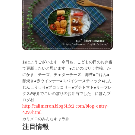
おはようございます 今日も、こどもの日のお弁当
で更新したいと思います ●こいのぼり：竹輪、か
にかま、チーズ、チェダーチーズ、海苔●ごはん●
卵焼き●赤ウインナー●スパイシースティック●にん
じんしりしり●ブロッコリー●プチトマト●リーフレ
タスMy弁でこいのぼりのお弁当でした にほんブ
ログ村...
http://calimeron.blog51.fc2.com/blog-entry-
4259.html
カリメロのみんなキャラ弁
注目情報