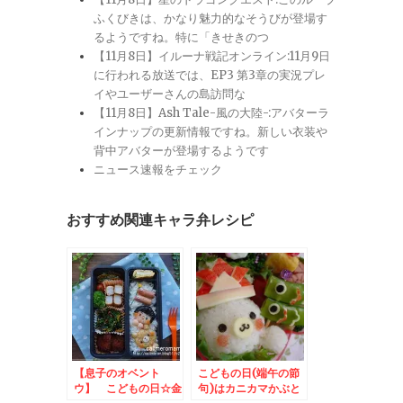
ふくびきは、かなり魅力的なそうびが登場す
るようですね。特に「きせきのつ
【11月8日】イルーナ戦記オンライン:11月9日
に行われる放送では、EP3 第3章の実況プレ
イやユーザーさんの島訪問な
【11月8日】Ash Tale-風の大陸-:アバターラ
インナップの更新情報ですね。新しい衣装や
背中アバターが登場するようです
ニュース速報をチェック
おすすめ関連キャラ弁レシピ
【息子のオベント
こどもの日(端午の節
ウ】 こどもの日☆金
句)はカニカマかぶと