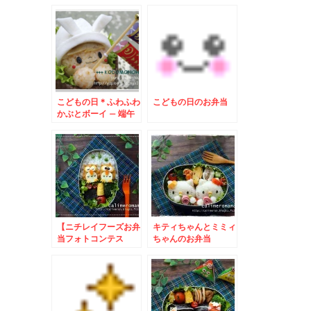
太郎のお弁当.
こどもの日＊ふわふわ
こどもの日のお弁当
かぶとボーイ – 端午
の節句には、ハンペン
で作った兜弁★
【ニチレイフーズお弁
キティちゃんとミミィ
当フォトコンテス
ちゃんのお弁当
ト】 フクロウのお弁
当とこいのぼりのお弁
当