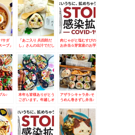
ート☆
バサダ
「あご入り 兵四郎だ
肉じゃがと塩むすびの
スープ」
し」さんの出汁でだし
お弁当☆芽室産のお芋
かり食べ
おにぎり♪が旨っ(*´艸
が美味しすぎる～～～
♪その２
`*)onigiri
～＾＾
ブル♪
本年も皆様ありがとう
アザラシキャラ弁♪そ
ございます。年越しオ
うめん巻きずし弁当♪
ードブル♪