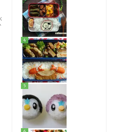
く
い
ょ