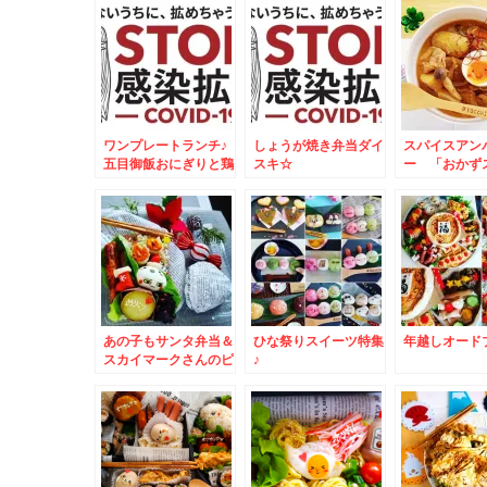
`*)レシピ♪
ード2023
ワンプレートランチ♪
しょうが焼き弁当ダイ
スパイスアン
五目御飯おにぎりと鶏
スキ☆
ー 「おかず
肉のオレンジ焼♪
レシピ♪しっ
て免疫アップ
あの子もサンタ弁当＆
ひな祭りスイーツ特集
年越しオード
スカイマークさんのピ
♪
カチュウジェット「キ
ットカット」ドンだけ
～～～！！！？？？(
´艸｀)