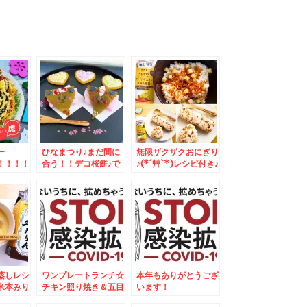
ー
ひなまつり♪まだ間に
無限ザクザクおにぎり
！！！！
合う！！デコ桜餅♪で
♪(*´艸`*)レシピ付き♪
み焼きア
おひなさま(*´艸`*)
♪
蒸しレシ
ワンプレートランチ☆
本年もありがとうござ
米本みり
チキン照り焼き＆五目
います！
ストアワ
御飯焼きおにぎりプレ