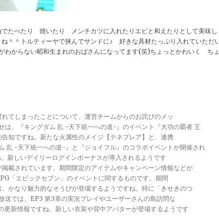
油でたべたり 焼いたり メンチカツに入れたりエビと和えたりとして美味し
よね＾＾トルティーヤで挟んでサンドに♪ 好きな具材たっぷり入れていただ
がわからない昭和生まれのおばさんになってます(笑)ちょっとかわいく ち
が遅れてしまったことについて、運営チームからのお詫びのメッ
らせは、『キングダム 乱 -天下統一への道-』のイベント『大功の覇者 王
トの告知ですね。新たな火属性のメイジ【テネブレア】と、連携
グダム 乱 -天下統一への道-』と『ジョイフル』のコラボイベントが開催され
ですね。新しいデイリーログインボーナスが導入されるようです
報が掲載されています。期間限定のアイテムやキャンペーン情報などが
メRPG「エピックセブン」のイベントに関するものです。期間
きは、かなり魅力的なそうびが登場するようですね。特に「きせきのつ
る放送では、EP3 第3章の実況プレイやユーザーさんの島訪問な
ンナップの更新情報ですね。新しい衣装や背中アバターが登場するようです