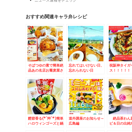
ニュース速報をチェック
おすすめ関連キャラ弁レシピ
そばつゆの素で簡単絶
忘れてはいけない日、
祝阪神タイガ
品あの名店お蕎麦屋さ
忘れられない日
ス！！！！！
んのカツ丼のお味がで
！！！！お好
きちゃう～(*´艸`*)＆
ートでお祝い
おかずバイキング弁
当！！
鰹節香る(*´艸`*)簡単
道外講座のお知らせ～
絶品茶わん
ハロウィンゴーズと鍋
広島編
ピ＆日の出純
♪トマトベース(*´艸
ん×フーディ