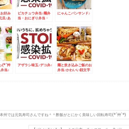
年お好み
ピカチュウ弁当♪麺弁
にゃんこパンサンド♪
元旦♪あ
当・おにぎり弁当・
でとうご
MIX弁当・おかず
色々
(*´艸
アザラシ味玉♪デコ弁♪
麺と炊き込みご飯のお
ん弁当♪
弁当♪かわいい顔文字
ゼスプ
味玉♪
ルドキウ
！！
州では元気寿司さんですね＾＾酢飯がとにかく美味しい回転寿司(*´艸`*)