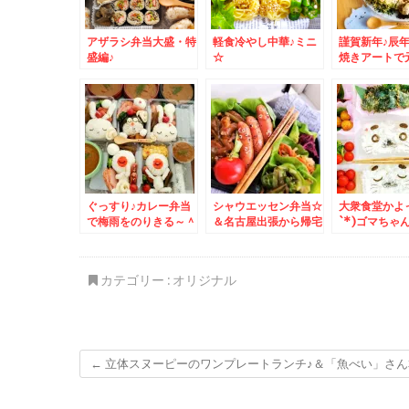
アザラシ弁当大盛・特
軽食冷やし中華♪ミニ
謹賀新年♪辰
盛編♪
☆
焼きアートで
けましておめ
ざいます！！
ぐっすり♪カレー弁当
シャウエッセン弁当☆
大衆食堂かよっ
で梅雨をのりきる～＾
＆名古屋出張から帰宅
`*)ゴマちゃ
＾
しました＾＾
＆Zespri「
リ・サンゴー
イ」が美味っ
カテゴリー :
オリジナル
←
立体スヌーピーのワンプレートランチ♪＆「魚べい」さん本