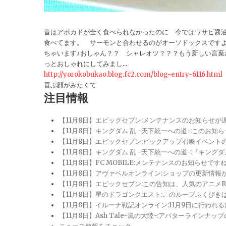
昔はアボカドが全く食べられなかったのに 今ではワサビ醤
食べてます。 サーモンと合わせるのがオーソドックスです
ちゃいます♪おしゃん？？ シャレオツ？？？もう新しい言葉
っとおしゃれにしてみまし...
http://yorokobukao.blog.fc2.com/blog-entry-6116.html
喜ぶ顔がみたくて
注目情報
【11月8日】エピックセブン:メンテナンスのお知らせ
【11月8日】キングダム 乱 -天下統一への道-:このお知
【11月8日】エピックセブン:ピックアップ召喚イベン
【11月8日】キングダム 乱 -天下統一への道-:『キン
【11月8日】FC MOBILE:メンテナンスのお知らせ
【11月8日】アヴァベルオンライン:ショップの更新情
【11月8日】エピックセブン:この告知は、人気のアニ
【11月8日】星のドラゴンクエスト:このループふくび
【11月8日】イルーナ戦記オンライン:11月9日に行われ
【11月8日】Ash Tale-風の大陸-:アバターライ