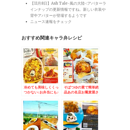
【11月8日】Ash Tale-風の大陸-:アバターラ
インナップの更新情報ですね。新しい衣装や
背中アバターが登場するようです
ニュース速報をチェック
おすすめ関連キャラ弁レシピ
冷めても美味しくくっ
そばつゆの素で簡単絶
つかない♪お弁当にも♪
品あの名店お蕎麦屋さ
ご飯にもお勧め簡単焼
んのカツ丼のお味がで
きそばグラタンレシピ
きちゃう～(*´艸`*)＆
おんぷ
おかずバイキング弁
当！！