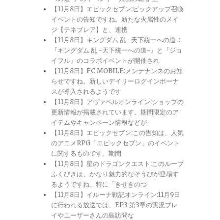
【11月8日】エピックセブン:ピックアップ召喚
イベントの告知ですね。新たな火属性のメイ
ジ【テネブレア】と、連携
【11月8日】キングダム 乱 -天下統一への道-:
『キングダム 乱 -天下統一への道-』と『ジョ
イフル』のコラボイベントが開催され
【11月8日】FC MOBILE:メンテナンスのお知
らせですね。新しいデイリーログインボーナ
スが導入されるようです
【11月8日】アヴァベルオンライン:ショップの
更新情報が掲載されています。期間限定のア
イテムやキャンペーン情報などが
【11月8日】エピックセブン:この告知は、人気
のアニメRPG「エピックセブン」のイベント
に関するものです。期間
【11月8日】星のドラゴンクエスト:このループ
ふくびきは、かなり魅力的なそうびが登場す
るようですね。特に「きせきのつ
【11月8日】イルーナ戦記オンライン:11月9日
に行われる放送では、EP3 第3章の実況プレ
イやユーザーさんの島訪問な