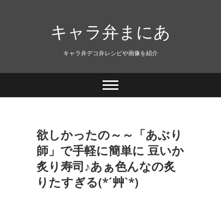
キャラ弁まにあ
キャラ弁デコ弁レシピや画像を紹介
欲しかったの～～「あぶり
師」で手軽に簡単に 豆いか
炙り寿司♪あぁ色んなの炙
りたすぎる(*´艸`*)