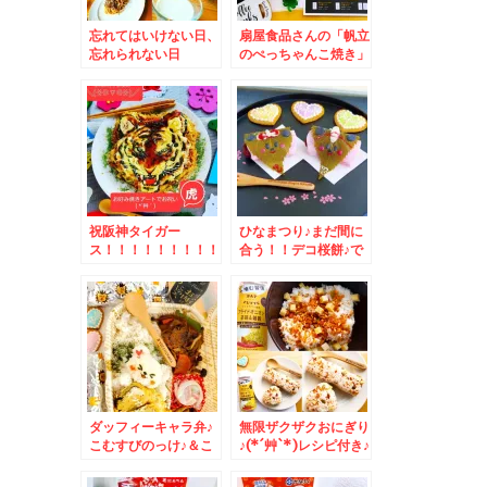
忘れてはいけない日、
扇屋食品さんの「帆立
忘れられない日
のぺっちゃんこ焼き」
うまっ♪おつまみにお
やつに！おにぎりにも
パスタにも麻婆豆腐に
も(*´艸`*)
祝阪神タイガー
ひなまつり♪まだ間に
ス！！！！！！！！！
合う！！デコ桜餅♪で
！！！！お好み焼きア
おひなさま(*´艸`*)
ートでお祝い♪
ダッフィーキャラ弁♪
無限ザクザクおにぎり
こむすびのっけ♪＆こ
♪(*´艸`*)レシピ付き♪
れドはまりしてます(
´艸｀)マイ最優秀調味