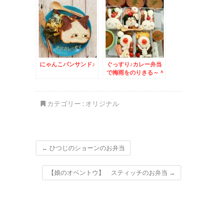
ざいます！！
色々
にゃんこパンサンド♪
ぐっすり♪カレー弁当
で梅雨をのりきる～＾
＾
カテゴリー :
オリジナル
←
ひつじのショーンのお弁当
【娘のオベントウ】 スティッチのお弁当
→