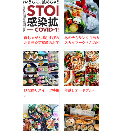
肉じゃがと塩むすびの
あの子もサンタ弁当＆
お弁当☆芽室産のお芋
スカイマークさんのピ
が美味しすぎる～～～
カチュウジェット「キ
～＾＾
ットカット」ドンだけ
～～～！！！？？？(
´艸｀)
ひな祭りスイーツ特集
年越しオードブル♪
♪