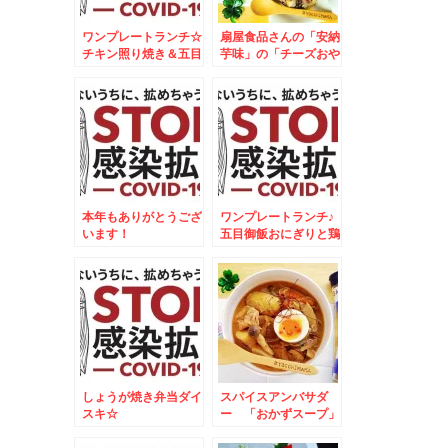
ワンプレートランチ☆
扇屋食品さんの「安納
チキン照り焼き＆五目
芋味」の「チーズおや
御飯焼きおにぎりプレ
つ」のクォリティが凄
ート☆
すぎるΣ(ﾟДﾟ)でもっ
てこれでサツマイモ混
ぜご飯できちゃう♪レ
シピ付き
本年もありがとうござ
ワンプレートランチ♪
います！
五目御飯おにぎりと鶏
肉のオレンジ焼♪
しょうが焼き弁当ダイ
スパイスアンバサダ
スキ☆
ー 「おかずスープ」
レシピ♪しっかり食べ
て免疫アップ♪その２