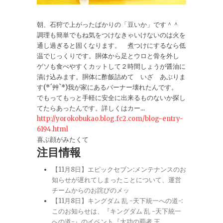
朝、石狩で上がったばかりの「豆いか」です＾＾
調理も簡単でもね気をつけなきゃいけないのは火を
通し過ぎると固くなります。 煮つけにするなら低
温でじっくりです。胴体から足とウロと骨を外し
ゲソも食べやすくカットして２時間しょうが醤油に
漬け込みます。胴体に酢飯詰めて いざ あぶりま
す(*´艸`*)我が家にあるバーナー壊れたんです。
でもってもっと手軽に安全に出来るものないか探し
てたらあったんです。詳しくはカー...
http://yorokobukao.blog.fc2.com/blog-entry-
6194.html
喜ぶ顔がみたくて
注目情報
【11月8日】エピックセブン:メンテナンスのお
知らせが遅れてしまったことについて、運営
チームからのお詫びのメッ
【11月8日】キングダム 乱 -天下統一への道-:
このお知らせは、『キングダム 乱 -天下統一
への道-』のイベント『大功の覇者 王