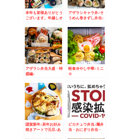
本年も皆様ありがとう
アザラシキャラ弁♪そ
ございます。年越しオ
うめん巻きずし弁当♪
ードブル♪
アザラシ弁当大盛・特
軽食冷やし中華♪ミニ
盛編♪
☆
謹賀新年♪辰年お好み
ピカチュウ弁当♪麺弁
焼きアートで元旦♪あ
当・おにぎり弁当・
けましておめでとうご
MIX弁当・おかず