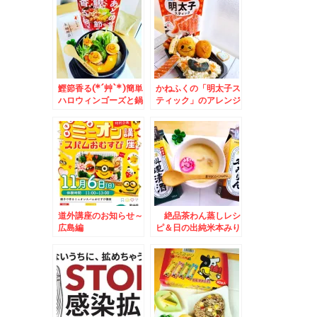
料キャンプにも♪
鰹節香る(*´艸`*)簡単
かねふくの「明太子ス
ハロウィンゴーズと鍋
ティック」のアレンジ
♪トマトベース(*´艸
力が凄すぎてドはまり
`*)レシピ♪
(*´艸`*)
道外講座のお知らせ～
絶品茶わん蒸しレシ
広島編
ピ＆日の出純米本みり
ん×フーディストアワ
ード2023