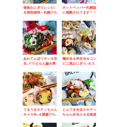
補食おにぎりレシピ♪
ホットペッパー札幌版
＆焼肉徳寿～札幌グル
に掲載されてます＾＾
メ☆
♪＆スヌーピーマリト
ッツォ
あわてんぼうサンタ弁
麺弁当＆丼弁当＆コン
当♪ドラえもん編＆簡
ビニ風おにぎり♪＆ス
単おかず＾＾
ヌーピー＆チャーリー
ブラウン編♪
うるうるキティちゃん
とんてき弁当☆キティ
キャラ弁♪＆愛媛グル
ちゃん弁当☆＆北海道
メ☆由良のアワビ屋さ
グルメ♪ワンコイン海
んの昼めし旅～＾＾
鮮丼☆