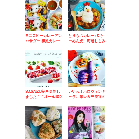
#エスビーカレーアン
とりもつカレー♪＆ら
バサダー 和風カレー♪
ーめん虎 海老しじみ
カレーキャラ弁☆
トンコツ醤油☆札幌グ
ルメ☆
SASARU記事更新し
いいね！ハロウィンキ
ました＾＾オール100
ャラご飯☆＆三笠道の
均で揃っちゃうキャラ
駅楽市楽座♪北海道グ
弁グッズ特集＾＾
ルメ