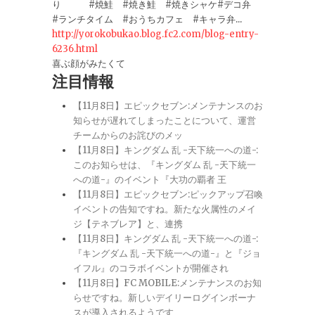
り #焼鮭 #焼き鮭 #焼きシャケ#デコ弁
#ランチタイム #おうちカフェ #キャラ弁...
http://yorokobukao.blog.fc2.com/blog-entry-
6236.html
喜ぶ顔がみたくて
注目情報
【11月8日】エピックセブン:メンテナンスのお
知らせが遅れてしまったことについて、運営
チームからのお詫びのメッ
【11月8日】キングダム 乱 -天下統一への道-:
このお知らせは、『キングダム 乱 -天下統一
への道-』のイベント『大功の覇者 王
【11月8日】エピックセブン:ピックアップ召喚
イベントの告知ですね。新たな火属性のメイ
ジ【テネブレア】と、連携
【11月8日】キングダム 乱 -天下統一への道-:
『キングダム 乱 -天下統一への道-』と『ジョ
イフル』のコラボイベントが開催され
【11月8日】FC MOBILE:メンテナンスのお知
らせですね。新しいデイリーログインボーナ
スが導入されるようです