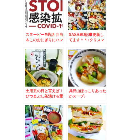
スヌーピー#蒟活 弁当
SASARU記事更新し
＆このおにぎりにハマ
てます＾＾♪クリスマ
ってるレシピ♪＆絶品
ス料理簡単レシピ♪主
飯ずし
役はトナカイ☆
土用丑の日と言えば！
具沢山ほっこりあった
ひつまぶし茶漬け＆愛
かスープ♪
知グルメ☆