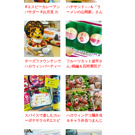
#エスビーカレーアン
ハチサンド～♪＆「ラ
バサダー #お月見 カ
ーメンの山岡家」さん
レー♪メンチカツオツ
の「特製味噌ラーメン
カレー編＾＾
ランチ」(*´艸`*)
チーズファウンテンで
フルーツカット波平さ
ハロウィンパーティー
ん♪桃編＆石狩厚田グ
☆
ルメ☆
スパイスで楽しむカレ
ハロウィンデコ麺弁当
ーポテサラ☆#エスビ
＆キャラ弁当つまんじ
ーカレーアンバサダー
ゃいました編＆出張中
に食べた～駅弁♪