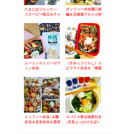
たまにはジャンク～♪
ダッフィー弁当鶏三昧
スヌーピー味玉＆チャ
編＆北海道グルメ☆砂
ーリーおにぎり付きラ
川ナカヤ菓子店のパン
ーメン☆
プキンパイ☆
ムーミン☆ミイハロウ
（すみっコぐらし）エ
ィン弁当
ビフライ弁当＆「喫茶
ルノアール」で「厚切
りトーストモーニン
グ」(*´艸`*)
ミッフィー弁当♪＆麺
スパイス香る味変付き
弁当＆玄米弁当＆昆布
♪月見ぶっかけそばレ
森の牡蠣！！！！
シピ(*´艸`*)