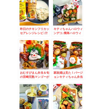
昨日のチキンフリカッ
キティちゃんハロウィ
セアレンジレシピ♪汁
ンデコ♪簡単ハロウィ
だく豆乳クリームパス
ン弁当☆＆当別町で町
タ♪勝手に福岡コラボ
中華♪
レシピ♪
おむすびまん弁当＆旬
家政婦は見た！バージ
の宮崎完熟マンゴーが
ョンキティちゃん弁当
絶品(*´艸`*)
♪＆体に優しいおやつ
といえば♪ベジップス