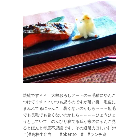
焼鮭です＾＾ 大根おろしアートの三毛猫にやんこ
つけてます＾＾いつも思うのですが暑い夏 毛皮に
まみれてるにゃんこ 暑くないのかしら～～～短毛
でも長毛でも暑くないのかしら～～～～ひょうひょ
うとしていて のんびり寝てる我が家のにゃんこ見
るとほんと毎度不思議です。その避暑力ほしい( ´艸
｀)#高校生弁当 #obento # #ランチ巡