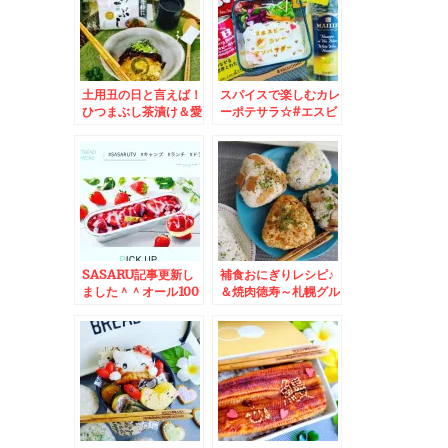
土用丑の日と言えば！
スパイスで楽しむカレ
ひつまぶし茶漬け＆愛
ーポテサラ☆#エスビ
知グルメ☆
ーカレーアンバサダー
SASARU記事更新し
補食おにぎりレシピ♪
ました＾＾オール100
＆焼肉徳寿～札幌グル
均で揃っちゃうキャラ
メ☆
弁グッズ特集＾＾