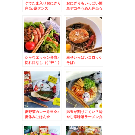
ぐでたま入りおにぎり
おにぎりもいっぱい簡
弁当♪鶏ダンス
単デコそうめん弁当☆
シャウエッセン弁当♪
幸せいっぱいコロッケ
切れ目なし（( ´艸｀)
そば♪
シンプルデコ
夏野菜カレー弁当☆♪
温玉が割りにくい？冷
夏休みごはん☆
やし辛味噌ラーメン弁
当♪