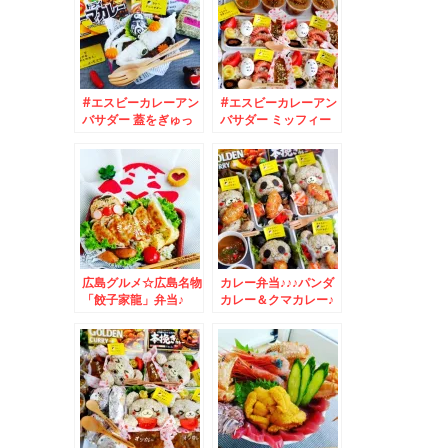
#エスビーカレーアン
#エスビーカレーアン
バサダー 蓋をぎゅっ
バサダー ミッフィー
としめる#シーフード
カレー弁当☆
カレー ( ´艸｀)
広島グルメ☆広島名物
カレー弁当♪♪♪パンダ
「餃子家龍」弁当♪
カレー＆クマカレー♪