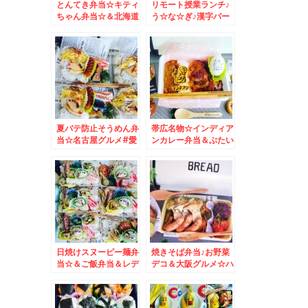
とんてき弁当☆キティ
リモート授業ランチ♪
ちゃん弁当☆＆北海道
う☆な☆ぎ♪漢字バー
グルメ♪ワンコイン海
ジョン＆札幌名店ラン
鮮丼☆
チ☆
夏バテ防止そうめん弁
帯広名物☆インディア
当☆名古屋グルメ#愛
ンカレー弁当＆ぶたい
知グルメ
ち豚丼弁当
日焼けスヌーピー麺弁
焼きそば弁当♪お野菜
当☆＆ご飯弁当＆レデ
デコ＆大阪グルメ☆ハ
ィース弁当☆＆ナルコ
イハイタウン大好き☆
ーヒーさんで♪