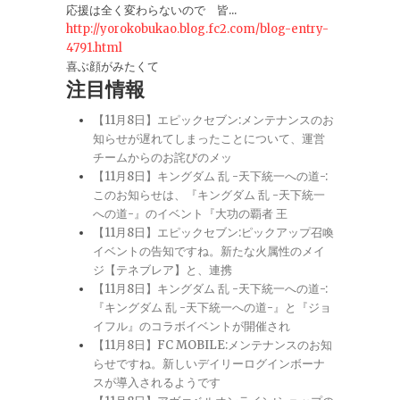
応援は全く変わらないので 皆...
http://yorokobukao.blog.fc2.com/blog-entry-
4791.html
喜ぶ顔がみたくて
注目情報
【11月8日】エピックセブン:メンテナンスのお
知らせが遅れてしまったことについて、運営
チームからのお詫びのメッ
【11月8日】キングダム 乱 -天下統一への道-:
このお知らせは、『キングダム 乱 -天下統一
への道-』のイベント『大功の覇者 王
【11月8日】エピックセブン:ピックアップ召喚
イベントの告知ですね。新たな火属性のメイ
ジ【テネブレア】と、連携
【11月8日】キングダム 乱 -天下統一への道-:
『キングダム 乱 -天下統一への道-』と『ジョ
イフル』のコラボイベントが開催され
【11月8日】FC MOBILE:メンテナンスのお知
らせですね。新しいデイリーログインボーナ
スが導入されるようです