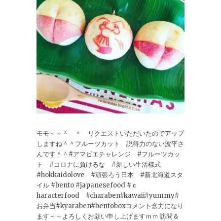
モモ～～＾ ＾ リクエストいただいたのでアップ
しますね＾＾フルーツカット 説得力のない波平さ
んです＾＾#アマビエチャレンジ #フルーツカッ
ト #コロナに負けるな #新しい生活様式
#hokkaidolove #頑張ろう日本 #新北海道スタ
イル #bento #japanesefood #ｃ
haracterfood #charaben#kawaii#yummy#
お弁当#kyaraben#bentoboxコメント念力になり
ます～～よろしくお願い申し上げますｍｍ 訪問＆