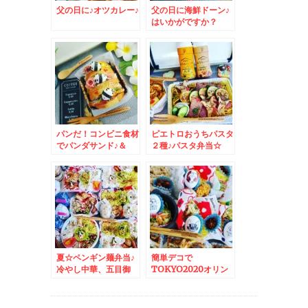
父の日に♪オツカレー♪
父の日に海鮮ドーン♪
はいかがですか？
パンだ！コンビニ食材
ピエトロおうちパスタ
でパンダサンド♪＆
２種♪パスタ弁当☆
SASARU記事更新し
ました＾＾
夏☆ペンギン麺弁当♪
簡単デコで
冷やし中華、五目御
TOKYO2020オリン
飯、チャーハン
ピック・パラリンピッ
ク応援弁当♪＆冷やし
中華味噌だれ等々