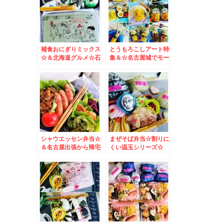
補食おにぎりミックス
とうもろこしアート特
☆＆北海道グルメ☆石
集＆☆名古屋城でモー
狩浜益～札幌＆愛媛ミ
ニング＆名古屋城おも
カン☆別海北海シマエ
てなし武将隊＆陣笠隊
ビ
＆服部半蔵忍者隊
シャウエッセン弁当☆
まぜそば弁当☆割りに
＆名古屋出張から帰宅
くい温玉シリーズ☆
しました＾＾