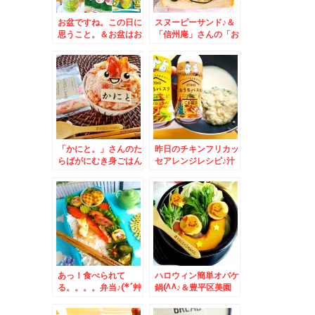
お盆ですね。この日に
スヌーピーサンド♪＆
思うこと。＆お盆はお
「信州庵」さんの「お
供えもみんなでわいわ
ろしそば」(*´艸
いフルーツアート♪
`*)JR札幌病院前の
「信州庵」さんが一番
好き♪
「かにと。」さんのた
昨日のチキンフリカッ
らばがにむき身ごはん
セアレンジレシピ♪汁
♪最高～(*´艸`*)
だく豆乳クリームパス
タ♪勝手に福岡コラボ
レシピ♪
あっ！食べられて
ハロウィン簡単オバケ
る。。。。弁当♪(*´艸
鍋(^^♪＆豊平区美園
`*)＆札幌市菊水上町
「ごまそば遊鶴」さん
「食事処 三平」さん
の「日替わりランチ」