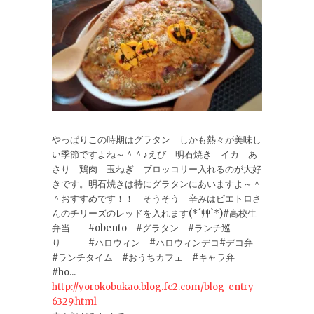
やっぱりこの時期はグラタン しかも熱々が美味し
い季節ですよね～＾＾♪えび 明石焼き イカ あ
さり 鶏肉 玉ねぎ ブロッコリー入れるのが大好
きです。明石焼きは特にグラタンにあいますよ～＾
＾おすすめです！！ そうそう 辛みはピエトロさ
んのチリーズのレッドを入れます(*´艸`*)#高校生
弁当 #obento #グラタン #ランチ巡
り #ハロウィン #ハロウィンデコ#デコ弁
#ランチタイム #おうちカフェ #キャラ弁
#ho...
http://yorokobukao.blog.fc2.com/blog-entry-
6329.html