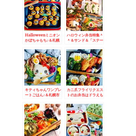
まっ「あん。クリー
「中華そば」コスパ最
ム。ハンバーグ」(*
高すぎてカスタマイズ
´艸`*)
(*´艸`*)
Halloweenミニオン
ハロウィン弁当特集＾
かぼちゃもち♪＆札幌
＾＆サンド＆「ステー
市中央区「星華楼
キ＆ハンバーグひげ」
LABO」さんの「日替
近場で絶品ハンバーグ
わり弁当」♪白米５０
♪ラムバーグ一押
０ｇ入って５００円っ
し！！！
て(@￣□￣@;)！！
キティちゃんワンプレ
カニ爪フライリクエス
ートごはん♪＆札幌市
トのお弁当はドラえも
中央区「お魚・炭火焼
ん( ´艸｀)＆札幌市中
ふじやま」さんの「ト
央区「昼食堂 ひるお
ロ鯖おにぎり」とにか
か」さんの「平日限定
くお米が美味しい(@
ワンプレートランチ」
￣□￣@;)！！サツド
♪(*´艸`*)
ラで買えます＾＾