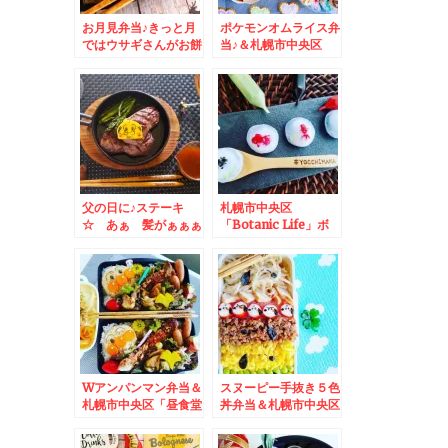
お月見弁当♪きっと月
ポケモンオムライス弁
ではウサギさんがお餅
当♪＆札幌市中央区
ついてるね～♪＆札幌
「昼食堂 ひるおか」
市中央区「ジャクソン
さんの「パスタコー
ビルmoyuku
ス」あまうまトマトも
sapporo店」の「ア
麺も美味しくていつも
ボカドバーガー」美味
リピしてる(*´艸`*)
しい♪(*´艸`*)北海道
産牛１００％ビーフ♪
父の日に♪ステーキ
札幌市中央区
☆ あぁ 髪がぁぁぁ
「Botanic Life」ボ
ぁぁっぁ！！波平さん
タニックライフさんで
ステーキ☆
お花のある食卓♪自分
にご褒美～(*´艸`*)
Wアンパンマン弁当＆
スヌーピー手抜き５色
札幌市中央区「昼食堂
丼弁当＆札幌市中央区
ひるおか」さんの「ひ
「ジャクソンビル
るおか特製コース」♪
moyuku sapporo