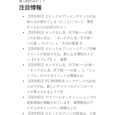
喜ぶ顔がみたくて
注目情報
【11月8日】エピックセブン:メンテナンスのお
知らせが遅れてしまったことについて、運営
チームからのお詫びのメッ
【11月8日】キングダム 乱 -天下統一への道-:
このお知らせは、『キングダム 乱 -天下統一
への道-』のイベント『大功の覇者 王
【11月8日】エピックセブン:ピックアップ召喚
イベントの告知ですね。新たな火属性のメイ
ジ【テネブレア】と、連携
【11月8日】キングダム 乱 -天下統一への道-:
『キングダム 乱 -天下統一への道-』と『ジョ
イフル』のコラボイベントが開催され
【11月8日】FC MOBILE:メンテナンスのお知
らせですね。新しいデイリーログインボーナ
スが導入されるようです
【11月8日】アヴァベルオンライン:ショップの
更新情報が掲載されています。期間限定のア
イテムやキャンペーン情報などが
【11月8日】エピックセブン:この告知は、人気