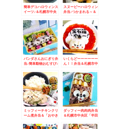
簡単デコハロウィンス
スヌーピーハロウィン
イーツ♪＆札幌市中央
弁当♪つかまれる～＆
区「ステーキ＆ハンバ
札幌市中央区 「三番
ーグひげ」さんの「ラ
街珈琲」さんのアイス
ムバーグ」最高～(*
コーヒーもコーヒーも
´艸`*)
♪老舗喫茶でまったり
タイム♪
パンダさんおにぎり弁
いくらどーーーーーー
当♪簡単動物おむすび♪
ん！！弁当＆札幌市中
＆札幌市中央区「南里
央区「佐藤水産大通公
食堂」さんで「朝食」
園前店」さんの「手ま
「長岡式酵素玄米」で
り筋子おにぎり」最高
ヘルシーモーニング
～♪焼きおにぎりもで
♪(*´艸`*)ワンコイン
たよ～
だよ～
ミッフィーチキンクリ
ダッフィー肉肉肉弁当
ーム煮弁当＆「おやき
＆札幌市中央区「半田
の平中」さんの「マヨ
やファクトリー前店」
チーズ」がΣ(ﾟДﾟ)う
さんの「冷やし中華」