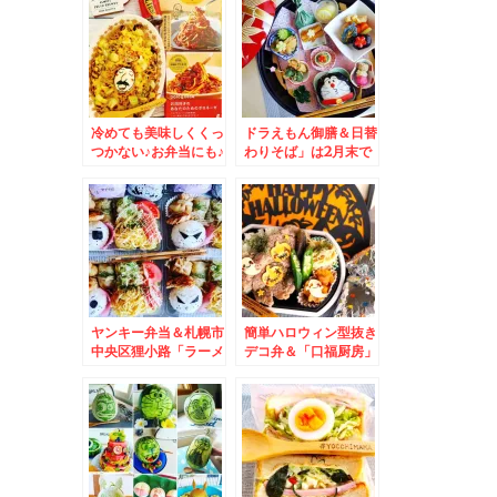
店」の「ウエスタン
BBQバーガー」美味
しい♪(*´艸`*)北海道
産牛１００％ビーフ♪
冷めても美味しくくっ
ドラえもん御膳＆日替
つかない♪お弁当にも♪
わりそば」は2月末で
ご飯にもお勧め簡単焼
終売したけど行っちゃ
きそばグラタンレシピ
う「ごまそば遊鶴」さ
おんぷ
ん
ヤンキー弁当＆札幌市
簡単ハロウィン型抜き
中央区狸小路「ラーメ
デコ弁＆「口福厨房」
ン山岡家」「味噌ラー
さんの「エビ味噌あん
メン山岡家」「煮干し
かけ焼きそば」絶品(*
ラーメン山岡家」ちょ
´艸`*)
っと外れて「餃子の山
岡家」山岡家さん三昧
(*´艸`*)