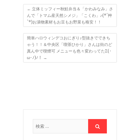
００円でおつりくるっ
て(@￣□￣@;)！！
←
立体ミッフィー秋鮭弁当＆「かわみなみ」さ
んで「トマム産天然シメジ」「こくわ」♪(*´艸
`*)お漬物素材もお豆もお野菜も格安！！
簡単ハロウィンデコおにぎり♪型抜きでできち
ゃう！！＆中央区「喫茶ひかり」さんは街のど
真ん中で喫煙可 メニューも色々変わってたΣ(･
ω･ﾉ)ﾉ！
→