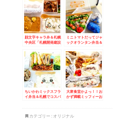
の「八宝菜」テイクア
「おろしそば」にハマ
ウトもできます＾＾3
ってます(*´艸`*)６９
月から５０円値上げさ
０円Σ(ﾟДﾟ)
れました～＾＾
顔文字キャラ弁＆札幌
ミニトマトだってジャ
中央区「札幌開発建設
ックオランタン弁当＆
部 食堂」のランチメ
ナカヤ菓子店「アップ
ニューがすごすぎる～
ルパイ」期間限定「か
(*´艸`*)
ぼちゃパイ」とパイシ
ュー(*´艸`*)最高！！
ちいかわミックスフラ
大衆食堂かよっ！！お
イ弁当＆札幌でコスパ
かず満載ミッフィーお
最強寿司ランチ食べる
にぎり♪＆菊水三平さ
なら絶対こちら！「回
んの「酢豚」「塩ラー
転寿司函館漁火」川沿
メン」「半チャーハ
カテゴリー :
オリジナル
ソシア店さんの「Aラ
ン」
ンチ」は彩り海鮮丼
「タコ吸盤軍艦」「ホ
ッキサラダ軍艦」１０