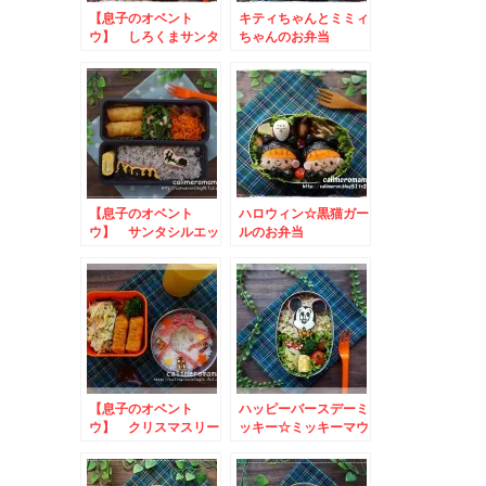
【息子のオベント
キティちゃんとミミィ
ウ】 しろくまサンタ
ちゃんのお弁当
のお弁当
【息子のオベント
ハロウィン☆黒猫ガー
ウ】 サンタシルエッ
ルのお弁当
トのお弁当
【息子のオベント
ハッピーバースデーミ
ウ】 クリスマスリー
ッキー☆ミッキーマウ
スのお弁当
スのお弁当