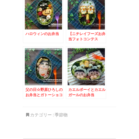
ハロウィンのお弁当
【ニチレイフーズお弁
当フォトコンテス
ト】 フクロウのお弁
当とこいのぼりのお弁
当
父の日☆野原ひろしの
カエルボーイとカエル
お弁当とガトーショコ
ガールのお弁当
ラ
カテゴリー :
季節物