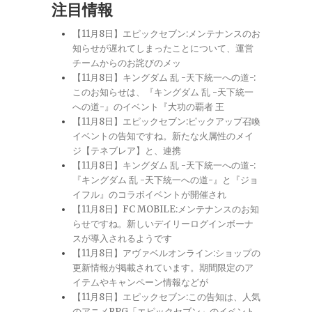
注目情報
【11月8日】エピックセブン:メンテナンスのお
知らせが遅れてしまったことについて、運営
チームからのお詫びのメッ
【11月8日】キングダム 乱 -天下統一への道-:
このお知らせは、『キングダム 乱 -天下統一
への道-』のイベント『大功の覇者 王
【11月8日】エピックセブン:ピックアップ召喚
イベントの告知ですね。新たな火属性のメイ
ジ【テネブレア】と、連携
【11月8日】キングダム 乱 -天下統一への道-:
『キングダム 乱 -天下統一への道-』と『ジョ
イフル』のコラボイベントが開催され
【11月8日】FC MOBILE:メンテナンスのお知
らせですね。新しいデイリーログインボーナ
スが導入されるようです
【11月8日】アヴァベルオンライン:ショップの
更新情報が掲載されています。期間限定のア
イテムやキャンペーン情報などが
【11月8日】エピックセブン:この告知は、人気
のアニメRPG「エピックセブン」のイベント