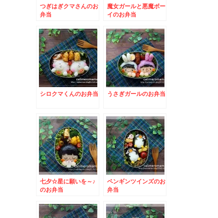
つぎはぎクマさんのお
魔女ガールと悪魔ボー
弁当
イのお弁当
シロクマくんのお弁当
うさぎガールのお弁当
七夕☆星に願いを～♪
ペンギンツインズのお
のお弁当
弁当