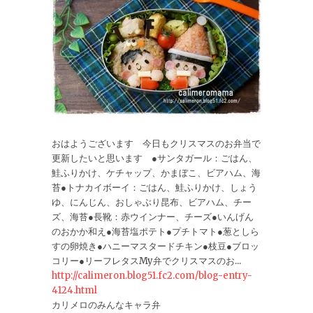
おはようございます 今日もクリスマスのお弁当で
更新したいと思います ●サンタガール：ごはん、
鮭ふりかけ、ケチャップ、かまぼこ、ビアハム、海
苔●トナカイボーイ：ごはん、鮭ふりかけ、しょう
ゆ、にんじん、おしゃぶり昆布、ビアハム、チー
ズ、海苔●長靴：赤ウインナー、チーズ●いんげん
のおかか和え●海苔塩ポテト●プチトマト●葱としら
すの卵焼き●ハニーマスタードチキン●枝豆●ブロッ
コリー●リーフレタスMy弁でクリスマスのお...
http://calimeron.blog51.fc2.com/blog-entry-
4124.html
カリメロのみんなキャラ弁