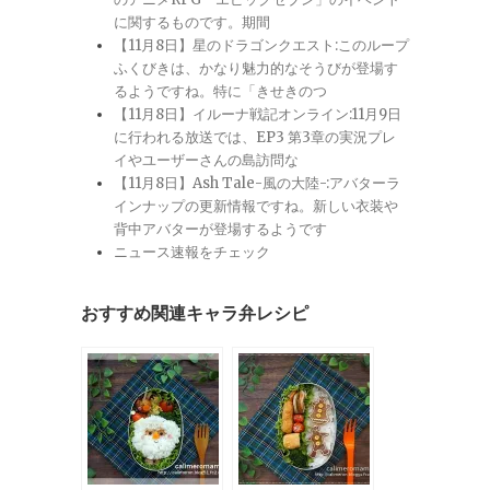
に関するものです。期間
【11月8日】星のドラゴンクエスト:このループ
ふくびきは、かなり魅力的なそうびが登場す
るようですね。特に「きせきのつ
【11月8日】イルーナ戦記オンライン:11月9日
に行われる放送では、EP3 第3章の実況プレ
イやユーザーさんの島訪問な
【11月8日】Ash Tale-風の大陸-:アバターラ
インナップの更新情報ですね。新しい衣装や
背中アバターが登場するようです
ニュース速報をチェック
おすすめ関連キャラ弁レシピ