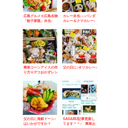
広島グルメ☆広島名物
カレー弁当♪♪♪パンダ
「餃子家龍」弁当♪
カレー＆クマカレー♪
簡単コーンアイスの作
父の日に♪オツカレー♪
り方☆デコおかずレシ
ピ
父の日に海鮮ドーン♪
SASARU記事更新し
はいかがですか？
てます＾＾♪ 簡単お