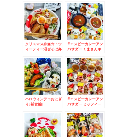
カレー ( ´艸｀)
クリスマス弁当☆トウ
#エスビーカレーアン
ィーティー混ぜそば弁
バサダー くまさんキ
当☆＆先日行った出張
ャラカレー☆#和風カ
先＾＾♪
レー #お月見カレー
ハロウィンデコおにぎ
#エスビーカレーアン
り♪補食編♪
バサダー ミッフィー
カレー弁当☆