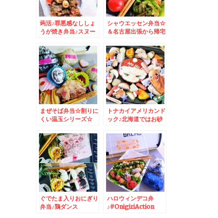
蒟活♪罪悪感なししょ
シャウエッセン弁当☆
うが焼き弁当♪スヌー
＆名古屋出張から帰宅
ピーキャラ弁♪
しました＾＾
まぜそば弁当☆割りに
トナカイアメリカンド
くい温玉シリーズ☆
ック♪北海道ではお砂
糖たっぷりフレンチド
ック
ぐでたま入りおにぎり
ハロウィンデコ弁
弁当♪鶏ダンス
♪#OnigiriAction