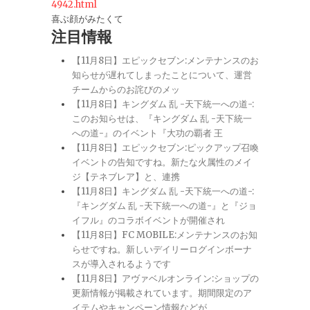
4942.html
喜ぶ顔がみたくて
注目情報
【11月8日】エピックセブン:メンテナンスのお
知らせが遅れてしまったことについて、運営
チームからのお詫びのメッ
【11月8日】キングダム 乱 -天下統一への道-:
このお知らせは、『キングダム 乱 -天下統一
への道-』のイベント『大功の覇者 王
【11月8日】エピックセブン:ピックアップ召喚
イベントの告知ですね。新たな火属性のメイ
ジ【テネブレア】と、連携
【11月8日】キングダム 乱 -天下統一への道-:
『キングダム 乱 -天下統一への道-』と『ジョ
イフル』のコラボイベントが開催され
【11月8日】FC MOBILE:メンテナンスのお知
らせですね。新しいデイリーログインボーナ
スが導入されるようです
【11月8日】アヴァベルオンライン:ショップの
更新情報が掲載されています。期間限定のア
イテムやキャンペーン情報などが