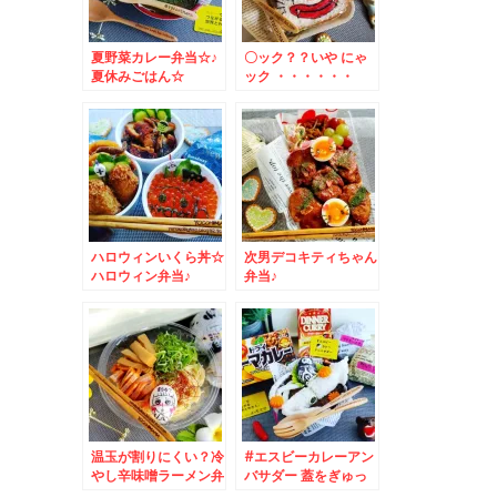
夏野菜カレー弁当☆♪
〇ック？？いや にゃ
夏休みごはん☆
ック ・・・・・・
ハロウィンいくら丼☆
次男デコキティちゃん
ハロウィン弁当♪
弁当♪
温玉が割りにくい？冷
#エスビーカレーアン
やし辛味噌ラーメン弁
バサダー 蓋をぎゅっ
当♪
としめる#シーフード