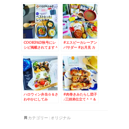
にぎりレシピ＆おにぎ
りを握るコツと具材選
び♪
COOKPAD秋号にレ
#エスビーカレーアン
シピ掲載されてます＾
バサダー #お月見 カ
＾♪秋の味覚
レー♪メンチカツオツ
カレー編＾＾
ハロウィン弁当☆＆さ
#肉巻きみたらし団子
わやかにしてみ
♪三姉弟仕立て＾＾＆
た・・・・( *´艸｀)
メロンスムージー☆
＆浦臼町グルメ☆
カテゴリー :
オリジナル