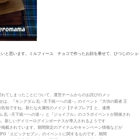
たいと思います。ミルフィーユ チョコで作ったお顔を乗せて、ひつじのショ
が遅れてしまったことについて、運営チームからのお詫びのメッ
らせは、『キングダム 乱 -天下統一への道-』のイベント『大功の覇者 王
トの告知ですね。新たな火属性のメイジ【テネブレア】と、連携
グダム 乱 -天下統一への道-』と『ジョイフル』のコラボイベントが開催され
ですね。新しいデイリーログインボーナスが導入されるようです
報が掲載されています。期間限定のアイテムやキャンペーン情報などが
メRPG「エピックセブン」のイベントに関するものです。期間