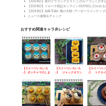
【11月8日】星のドラゴンクエスト:このループふくび
【11月8日】イルーナ戦記オンライン:11月9日に行われ
【11月8日】Ash Tale-風の大陸-:アバターライ
ニュース速報をチェック
おすすめ関連キャラ弁レシピ
【スイーツいろいろ
【スイーツいろいろ
【スイーツい
♪】 ポッチャマのしま
♪】 ジャックオラン
♪】 トナカ
しまゼリー
タンのピーチパイ
ムース