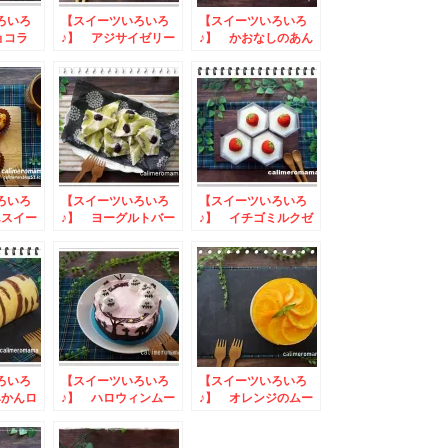
ろいろ
【スイーツいろいろ
【スイーツいろいろ
ョコラ
♪】 アジサイゼリー
♪】 かおなしのあん
団子
ろいろ
【スイーツいろいろ
【スイーツいろいろ
んスイー
♪】 ヨーグルトバー
♪】 イチゴミルクゼ
グ
リーとミルフィーユ
ろいろ
【スイーツいろいろ
【スイーツいろいろ
みかんロ
♪】 ハロウィンムー
♪】 オレンジのムー
スケーキ
スケーキ