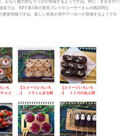
きは、かなり魅力的なそうびが登場するようですね。特に「きせきのつ
る放送では、EP3 第3章の実況プレイやユーザーさんの島訪問な
ンナップの更新情報ですね。新しい衣装や背中アバターが登場するようです
ろいろ
【スイーツいろいろ
【スイーツいろいろ
イチョコ
♪】 トラくんきな粉
♪】 トトロのあん団
プリン
子