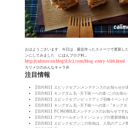
おはようございます 今日は、最近作ったスイーツで更新し
ンにしてみました にほんブログ村...
http://calimeron.blog51.fc2.com/blog-entry-4186.html
カリメロのみんなキャラ弁
注目情報
【11月8日】エピックセブン:メンテナンスのお知らせ
【11月8日】キングダム 乱 -天下統一への道-:このお知
【11月8日】エピックセブン:ピックアップ召喚イベン
【11月8日】キングダム 乱 -天下統一への道-:『キン
【11月8日】FC MOBILE:メンテナンスのお知らせ
【11月8日】アヴァベルオンライン:ショップの更新情
【11月8日】エピックセブン:この告知は、人気のアニ