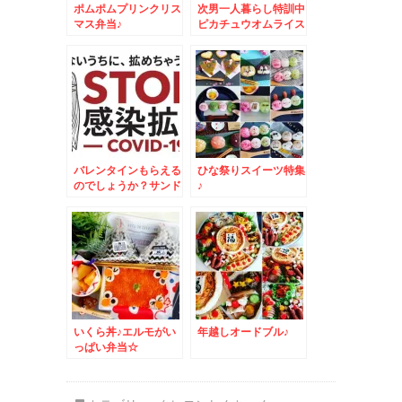
ポムポムプリンクリス
次男一人暮らし特訓中
マス弁当♪
ピカチュウオムライス
☆
バレンタインもらえる
ひな祭りスイーツ特集
のでしょうか？サンド
♪
ウィッチ弁当☆
いくら丼♪エルモがい
年越しオードブル♪
っぱい弁当☆