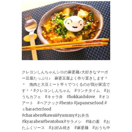
クレヨンしんちゃんシロの麻婆麺♪大好きなマーボ
ー豆腐たっぷり♪ 麻婆豆腐よく作り置きします＾
＾ 挽肉と大豆ミート半々でつくるのが我が家流で
す＾＾#クレヨンしんちゃん #ランチタイム #お
うちカフェ #キャラ弁 #hokkaidolove #オコ
アート #ペアクック#bento #japanesefood #
ｃharacterfood
#charaben#kawaii#yummy#お弁当
#kyaraben#bentobox#サラメシ #味の素 #お
たふくソース #お好み焼き #麻婆麺 #おうち中