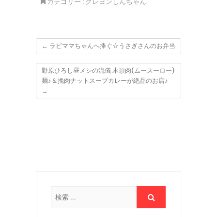
カテゴリー :
クレヨンしんちゃん
←
ラビママちゃんへ捧ぐ☆うさぎさんのお弁当
野原ひろし昼メシの流儀 木須肉(ムースーロー)
麺♪＆挽肉ナットスープカレーが絶品のお店♪
→