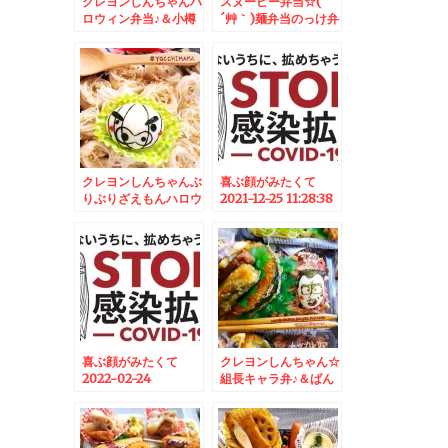
クレヨンしんちゃんハ
スヌーピー弁当☆(
ロウィン弁当♪＆小樽
´艸｀)麺弁当のっけ弁
純喫茶「光」とカステ
当おにぎり弁当♪
ラ♪
クレヨンしんちゃんぶ
喜ぶ顔がみたくて
りぶりざえもんハロウ
2021-12-25 11:28:38
ィン弁当♪＆堺市「ゴ
ルゴ13」聖地巡礼で
おのぼりさんにな
る。。。ｗｗｗ
喜ぶ顔がみたくて
クレヨンしんちゃん☆
2022-02-24
組長キャラ弁♪＆ばん
06:30:00
けい苑さんのチキンが
うますぎる～～～～～
～！！