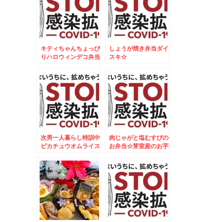
キティちゃんちょっぴ
しょうが焼き弁当ダイ
りハロウィンデコ弁当
スキ☆
＆新甘泉梨☆５５１
HORAI肉まん祭り☆
次男一人暮らし特訓中
肉じゃがと塩むすびの
ピカチュウオムライス
お弁当☆芽室産のお芋
2個目
が美味しすぎる～～～
～＾＾