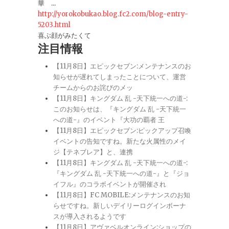
華 ...
http://yorokobukao.blog.fc2.com/blog-entry-
5203.html
喜ぶ顔がみたくて
注目情報
【11月8日】エピックセブン:メンテナンスのお
知らせが遅れてしまったことについて、運営
チームからのお詫びのメッ
【11月8日】キングダム 乱 -天下統一への道-:
このお知らせは、『キングダム 乱 -天下統一
への道-』のイベント『大功の覇者 王
【11月8日】エピックセブン:ピックアップ召喚
イベントの告知ですね。新たな火属性のメイ
ジ【テネブレア】と、連携
【11月8日】キングダム 乱 -天下統一への道-:
『キングダム 乱 -天下統一への道-』と『ジョ
イフル』のコラボイベントが開催され
【11月8日】FC MOBILE:メンテナンスのお知
らせですね。新しいデイリーログインボーナ
スが導入されるようです
【11月8日】アヴァベルオンライン:ショップの