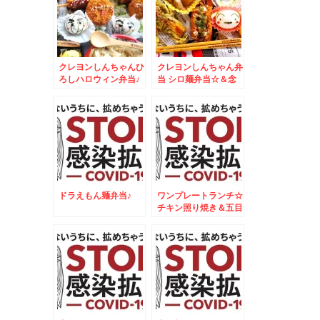
クレヨンしんちゃんひ
クレヨンしんちゃん弁
ろしハロウィン弁当♪
当 シロ麺弁当☆＆念
＆ガストで打ち合わせ
願のおろしそバーグデ
ランチ♪
ィッシュ３００ｇｗｗ
ｗ
ドラえもん麺弁当♪
ワンプレートランチ☆
チキン照り焼き＆五目
御飯焼きおにぎりプレ
ート☆