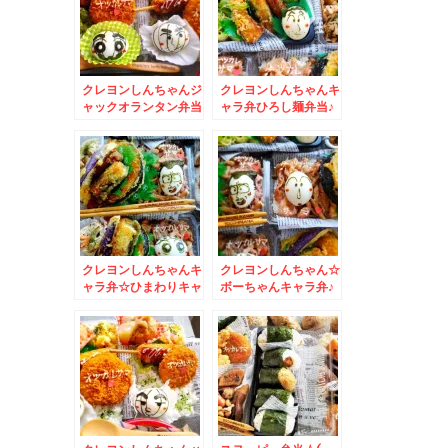
クレヨンしんちゃんジ
クレヨンしんちゃんキ
ャックオランタン弁当
ャラ弁ひろし麺弁当♪
♪＆広島講習のお知ら
焼肉北光苑さんの塩ホ
せ♪
ルモン♪
クレヨンしんちゃんキ
クレヨンしんちゃん☆
ャラ弁☆ひまわりキャ
ボーちゃんキャラ弁♪
ラ弁＆ロクゴーガッツ
＆小樽かま栄さんのか
☆麺活♪
まぼこ～＾＾♪