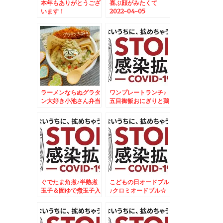
本年もありがとうござ
喜ぶ顔がみたくて
います！
2022-04-05
06:30:00
ラーメンならぬグラタ
ワンプレートランチ♪
ン大好き小池さん弁当
五目御飯おにぎりと鶏
♪
肉のオレンジ焼♪
ぐでたま角煮♪半熟煮
こどもの日オードブル
玉子＆固ゆで煮玉子入
♪クロミオードブル☆
り♪