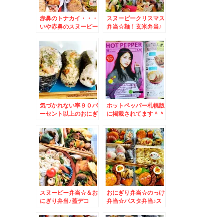
赤鼻のトナカイ・・・
スヌーピークリスマス
いや赤鼻のスヌーピー
弁当☆麺！玄米弁当♪
弁当☆
気づかれない率９０パ
ホットペッパー札幌版
ーセント以上のおにぎ
に掲載されてます＾＾
り（( ´艸｀)
♪＆スヌーピーマリト
#SASARU
ッツォ
スヌーピー弁当☆＆お
おにぎり弁当☆のっけ
にぎり弁当♪蓋デコ
弁当☆パスタ弁当♪ス
ヌーピー仕立て＾＾＆