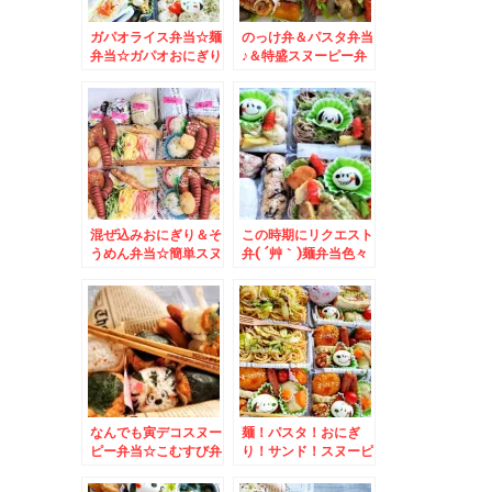
ガパオライス弁当☆麺
のっけ弁＆パスタ弁当
弁当☆ガパオおにぎり
♪＆特盛スヌーピー弁
も♪スヌーピー仕立て♪
当♪
混ぜ込みおにぎり＆そ
この時期にリクエスト
うめん弁当☆簡単スヌ
弁( ´艸｀)麺弁当色々
ーピーデコ弁♪
とおにぎり色々
なんでも寅デコスヌー
麺！パスタ！おにぎ
ピー弁当☆こむすび弁
り！サンド！スヌーピ
当☆
ー弁当♪