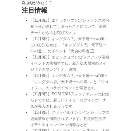
喜ぶ顔がみたくて
注目情報
【11月8日】エピックセブン:メンテナンスのお
知らせが遅れてしまったことについて、運営
チームからのお詫びのメッ
【11月8日】キングダム 乱 -天下統一への道-:
このお知らせは、『キングダム 乱 -天下統一
への道-』のイベント『大功の覇者 王
【11月8日】エピックセブン:ピックアップ召喚
イベントの告知ですね。新たな火属性のメイ
ジ【テネブレア】と、連携
【11月8日】キングダム 乱 -天下統一への道-:
『キングダム 乱 -天下統一への道-』と『ジョ
イフル』のコラボイベントが開催され
【11月8日】FC MOBILE:メンテナンスのお知
らせですね。新しいデイリーログインボーナ
スが導入されるようです
【11月8日】アヴァベルオンライン:ショップの
更新情報が掲載されています。期間限定のア
イテムやキャンペーン情報などが
【11月8日】エピックセブン:この告知は、人気