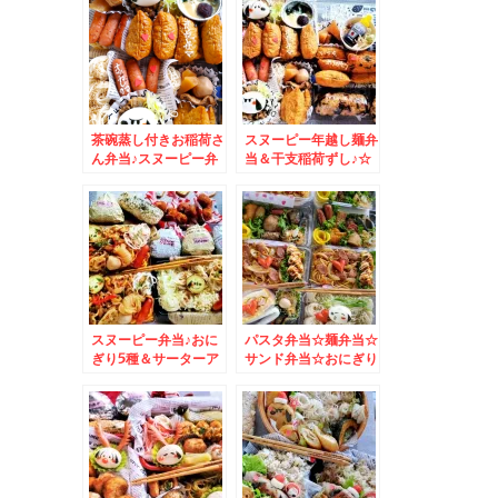
茶碗蒸し付きお稲荷さ
スヌーピー年越し麺弁
ん弁当♪スヌーピー弁
当＆干支稲荷ずし♪☆
当☆
スヌーピー弁当♪おに
パスタ弁当☆麺弁当☆
ぎり5種＆サーターア
サンド弁当☆おにぎり
ンダギー付き♪
☆スヌ―ピー弁当♪