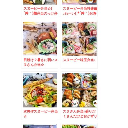
スヌーピー弁当☆(
スヌーピー弁当特盛編
´艸｀)麺弁当のっけ弁
♪わーい( *´艸｀)お寿
当おにぎり弁当♪
司にケーキに♪ドーナ
ツに＾＾
日焼け？暑さに弱いス
スヌーピー味玉弁当♪
ヌさん弁当☆
次男作スヌーピー弁当
スヌさん弁当♪盛りだ
☆
くさんだけどおかずリ
クエストに応えてます
＾＾♪