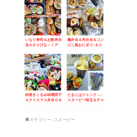
アンパンマン簡単恵方
巻
いなり寿司＆お麩丼弁
麺弁当＆丼弁当＆コン
当☆さりげな～くデ
ビニ風おにぎり♪＆ス
コ・・・わかるかな
ヌーピー＆チャーリー
ぁ・・・・
ブラウン編♪
肉巻きくるみ味噌団子
たまにはジャンク～♪
☆クリスマス弁当☆＆
スヌーピー味玉＆チャ
ヴィーガン食♪
ーリーおにぎり付きラ
ーメン☆
カテゴリー :
スヌーピー