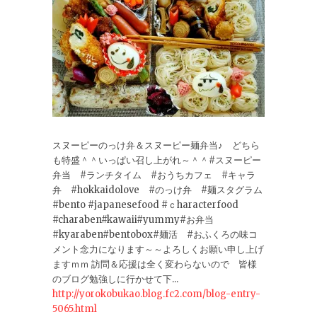
スヌーピーのっけ弁＆スヌーピー麺弁当♪ どちら
も特盛＾＾いっぱい召し上がれ～＾＾#スヌーピー
弁当 #ランチタイム #おうちカフェ #キャラ
弁 #hokkaidolove #のっけ弁 #麺スタグラム
#bento #japanesefood #ｃharacterfood
#charaben#kawaii#yummy#お弁当
#kyaraben#bentobox#麺活 #おふくろの味コ
メント念力になります～～よろしくお願い申し上げ
ますｍｍ 訪問＆応援は全く変わらないので 皆様
のブログ勉強しに行かせて下...
http://yorokobukao.blog.fc2.com/blog-entry-
5065.html