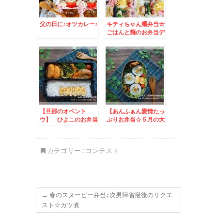
父の日に♪オツカレー♪
キティちゃん麺弁当☆
ごはんと麺のお弁当デ
ザートけろけろけろっ
ぴ大福♪
【旦那のオベント
【あんふぁん愛情たっ
ウ】 ひよこのお弁当
ぷりお弁当☆５月の大
賞】 かっぱ巻きのお
弁当
カテゴリー :
コンテスト
←
春のスヌーピー弁当♪次男帰省最後のリクエ
スト☆カツ煮