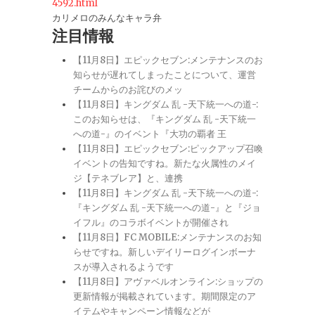
4592.html
カリメロのみんなキャラ弁
注目情報
【11月8日】エピックセブン:メンテナンスのお
知らせが遅れてしまったことについて、運営
チームからのお詫びのメッ
【11月8日】キングダム 乱 -天下統一への道-:
このお知らせは、『キングダム 乱 -天下統一
への道-』のイベント『大功の覇者 王
【11月8日】エピックセブン:ピックアップ召喚
イベントの告知ですね。新たな火属性のメイ
ジ【テネブレア】と、連携
【11月8日】キングダム 乱 -天下統一への道-:
『キングダム 乱 -天下統一への道-』と『ジョ
イフル』のコラボイベントが開催され
【11月8日】FC MOBILE:メンテナンスのお知
らせですね。新しいデイリーログインボーナ
スが導入されるようです
【11月8日】アヴァベルオンライン:ショップの
更新情報が掲載されています。期間限定のア
イテムやキャンペーン情報などが