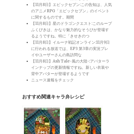
【11月8日】エピックセブン:この告知は、人気
のアニメRPG「エピックセブン」のイベント
に関するものです。期間
【11月8日】星のドラゴンクエスト:このループ
ふくびきは、かなり魅力的なそうびが登場す
るようですね。特に「きせきのつ
【11月8日】イルーナ戦記オンライン:11月9日
に行われる放送では、EP3 第3章の実況プレ
イやユーザーさんの島訪問な
【11月8日】Ash Tale-風の大陸-:アバターラ
インナップの更新情報ですね。新しい衣装や
背中アバターが登場するようです
ニュース速報をチェック
おすすめ関連キャラ弁レシピ