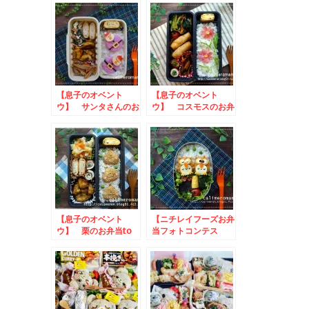
ドレシピ投稿祭
【息子のオベント
【息子のオベント
ウ】 サンタさんのお
ウ】 コスモスのお弁
弁当to究極のかつお
当 to やいづキャラ弁
節ご飯決定戦！
グランプリ
【息子のオベント
【ニチレイフーズお弁
ウ】 栗のお弁当to
当フォトコンテス
きゃらびもち祭2022
ト】 フクロウのお弁
入賞させていただきま
当とこいのぼりのお弁
した！
当