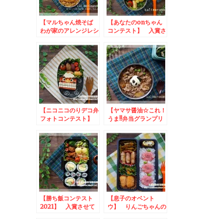
【マルちゃん焼そば
【あなたのonちゃん
わが家のアレンジレシ
コンテスト】 入賞さ
ピコンテスト】 入賞
せていただきました♪
させていただきました
♪
【ニコニコのりデコ弁
【ヤマサ醤油☆これ！
フォトコンテスト】
うま!!弁当グランプリ
入賞させていただきま
2022】 入賞させてい
した！
ただきました♪
【勝ち飯コンテスト
【息子のオベント
2021】 入賞させて
ウ】 りんごちゃんの
いただきました♪
お弁当toクックパッ