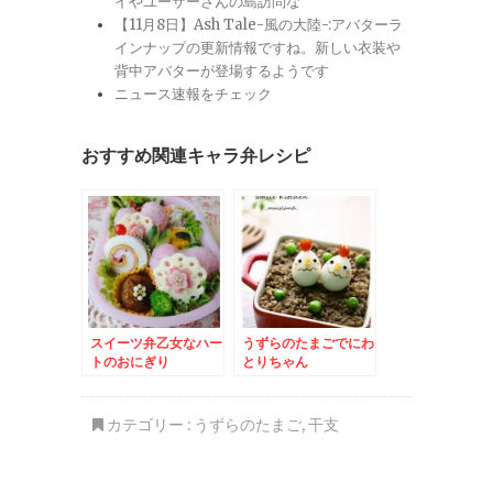
イやユーザーさんの島訪問な
【11月8日】Ash Tale-風の大陸-:アバターラ
インナップの更新情報ですね。新しい衣装や
背中アバターが登場するようです
ニュース速報をチェック
おすすめ関連キャラ弁レシピ
スイーツ弁乙女なハー
うずらのたまごでにわ
トのおにぎり
とりちゃん
カテゴリー :
うずらのたまご
,
干支