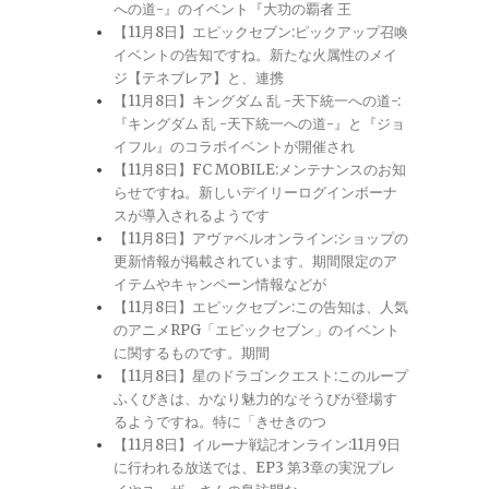
への道-』のイベント『大功の覇者 王
【11月8日】エピックセブン:ピックアップ召喚
イベントの告知ですね。新たな火属性のメイ
ジ【テネブレア】と、連携
【11月8日】キングダム 乱 -天下統一への道-:
『キングダム 乱 -天下統一への道-』と『ジョ
イフル』のコラボイベントが開催され
【11月8日】FC MOBILE:メンテナンスのお知
らせですね。新しいデイリーログインボーナ
スが導入されるようです
【11月8日】アヴァベルオンライン:ショップの
更新情報が掲載されています。期間限定のア
イテムやキャンペーン情報などが
【11月8日】エピックセブン:この告知は、人気
のアニメRPG「エピックセブン」のイベント
に関するものです。期間
【11月8日】星のドラゴンクエスト:このループ
ふくびきは、かなり魅力的なそうびが登場す
るようですね。特に「きせきのつ
【11月8日】イルーナ戦記オンライン:11月9日
に行われる放送では、EP3 第3章の実況プレ