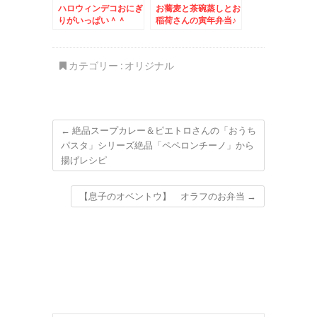
ハロウィンデコおにぎ
お蕎麦と茶碗蒸しとお
りがいっぱい＾＾
稲荷さんの寅年弁当♪
カテゴリー :
オリジナル
←
絶品スープカレー＆ピエトロさんの「おうち
パスタ」シリーズ絶品「ペペロンチーノ」から
揚げレシピ
【息子のオベントウ】 オラフのお弁当
→