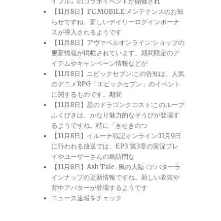
イフル』のコラボイベントが開催され
【11月8日】FC MOBILE:メンテナンスのお知
らせですね。新しいデイリーログインボーナ
スが導入されるようです
【11月8日】アヴァベルオンライン:ショップの
更新情報が掲載されています。期間限定のア
イテムやキャンペーン情報などが
【11月8日】エピックセブン:この告知は、人気
のアニメRPG「エピックセブン」のイベント
に関するものです。期間
【11月8日】星のドラゴンクエスト:このループ
ふくびきは、かなり魅力的なそうびが登場す
るようですね。特に「きせきのつ
【11月8日】イルーナ戦記オンライン:11月9日
に行われる放送では、EP3 第3章の実況プレ
イやユーザーさんの島訪問な
【11月8日】Ash Tale-風の大陸-:アバターラ
インナップの更新情報ですね。新しい衣装や
背中アバターが登場するようです
ニュース速報をチェック