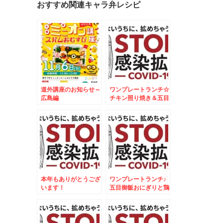
おすすめ関連キャラ弁レシピ
道外講座のお知らせ～
ワンプレートランチ☆
広島編
チキン照り焼き＆五目
御飯焼きおにぎりプレ
ート☆
本年もありがとうござ
ワンプレートランチ♪
います！
五目御飯おにぎりと鶏
肉のオレンジ焼♪