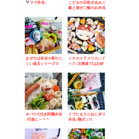
ラブ弁当♪
こどもの日炊き込みご
飯と混ぜご飯のお弁当
♪
まぜそば弁当☆割りに
トナカイアメリカンド
くい温玉シリーズ☆
ック♪北海道ではお砂
糖たっぷりフレンチド
ック
オバケのQ太郎麺弁当
ぐでたま入りおにぎり
♪行楽に～＾＾
弁当♪鶏ダンス