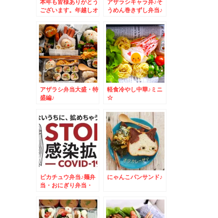
本年も皆様ありがとう
アザラシキャラ弁♪そ
ございます。年越しオ
うめん巻きずし弁当♪
ードブル♪
アザラシ弁当大盛・特
軽食冷やし中華♪ミニ
盛編♪
☆
ピカチュウ弁当♪麺弁
にゃんこパンサンド♪
当・おにぎり弁当・
MIX弁当・おかず
色々