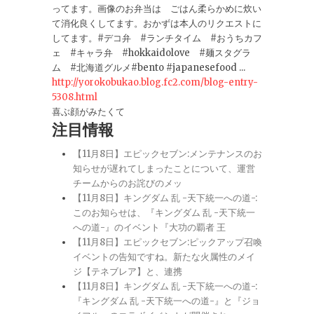
ってます。画像のお弁当は ごはん柔らかめに炊い
て消化良くしてます。おかずは本人のリクエストに
してます。#デコ弁 #ランチタイム #おうちカフ
ェ #キャラ弁 #hokkaidolove #麺スタグラ
ム #北海道グルメ#bento #japanesefood ...
http://yorokobukao.blog.fc2.com/blog-entry-
5308.html
喜ぶ顔がみたくて
注目情報
【11月8日】エピックセブン:メンテナンスのお
知らせが遅れてしまったことについて、運営
チームからのお詫びのメッ
【11月8日】キングダム 乱 -天下統一への道-:
このお知らせは、『キングダム 乱 -天下統一
への道-』のイベント『大功の覇者 王
【11月8日】エピックセブン:ピックアップ召喚
イベントの告知ですね。新たな火属性のメイ
ジ【テネブレア】と、連携
【11月8日】キングダム 乱 -天下統一への道-:
『キングダム 乱 -天下統一への道-』と『ジョ