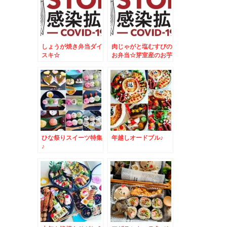
しょうが焼き弁当ダイ
肉じゃがと塩むすびの
スキ☆
お弁当☆芽室産のお芋
が美味しすぎる～～～
～＾＾
ひな祭りスイーツ特集
年越しオードブル♪
♪