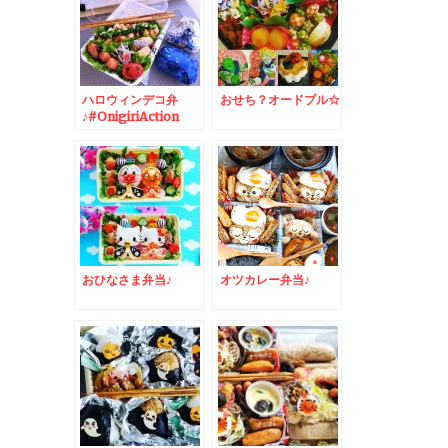
ハロウィンデコ弁
おせち？オードブル☆
♪#OnigiriAction
おひなさま弁当♪
オツカレー弁当♪