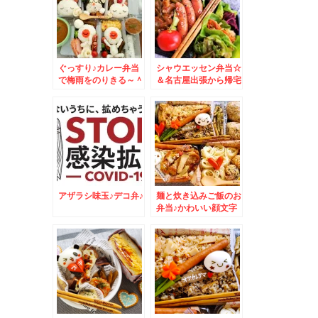
ぐっすり♪カレー弁当
シャウエッセン弁当☆
で梅雨をのりきる～＾
＆名古屋出張から帰宅
＾
しました＾＾
アザラシ味玉♪デコ弁♪
麺と炊き込みご飯のお
弁当♪かわいい顔文字
味玉♪