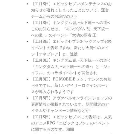
【11月8日】エピックセブン:メンテナンスのお
知らせが遅れてしまったことについて、運営
チームからのお詫びのメッ
【11月8日】キングダム 乱 -天下統一への道-:
このお知らせは、『キングダム 乱 -天下統一
への道-』のイベント『大功の覇者 王
【11月8日】エピックセブン:ピックアップ召喚
イベントの告知ですね。新たな火属性のメイ
ジ【テネブレア】と、連携
【11月8日】キングダム 乱 -天下統一への道-:
『キングダム 乱 -天下統一への道-』と『ジョ
イフル』のコラボイベントが開催され
【11月8日】FC MOBILE:メンテナンスのお知
らせですね。新しいデイリーログインボーナ
スが導入されるようです
【11月8日】アヴァベルオンライン:ショップの
更新情報が掲載されています。期間限定のア
イテムやキャンペーン情報などが
【11月8日】エピックセブン:この告知は、人気
のアニメRPG「エピックセブン」のイベント
に関するものです。期間