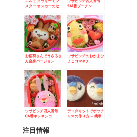
エルモ クッキーモン
ウサビッチ囚人番号
スター オスカーのセ
541番プーチン
サミストリートおにぎ
り
お稲荷さんでうさるさ
ウサビッチのおかまひ
ん全身バージョン
よこコマネチ
ウサビッチ囚人番号
デコ弁キットでポッチ
04番キレネンコ
ャマの作り方 – 簡単
ポケットモンスターサ
ンドイッチ
注目情報