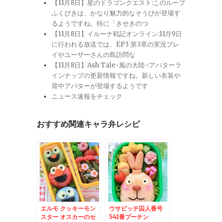
【11月8日】星のドラゴンクエスト:このループ
ふくびきは、かなり魅力的なそうびが登場す
るようですね。特に「きせきのつ
【11月8日】イルーナ戦記オンライン:11月9日
に行われる放送では、EP3 第3章の実況プレ
イやユーザーさんの島訪問な
【11月8日】Ash Tale-風の大陸-:アバターラ
インナップの更新情報ですね。新しい衣装や
背中アバターが登場するようです
ニュース速報をチェック
おすすめ関連キャラ弁レシピ
エルモ クッキーモン
ウサビッチ囚人番号
スター オスカーのセ
541番プーチン