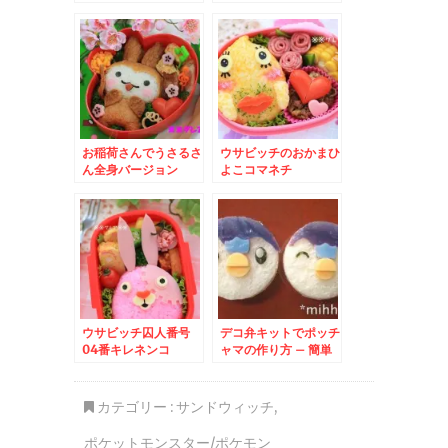
サミストリートおにぎ
り
お稲荷さんでうさるさ
ウサビッチのおかまひ
ん全身バージョン
よこコマネチ
ウサビッチ囚人番号
デコ弁キットでポッチ
04番キレネンコ
ャマの作り方 – 簡単
ポケットモンスターサ
ンドイッチ
カテゴリー :
サンドウィッチ
,
ポケットモンスター/ポケモン