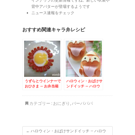
インナップの更新情報ですね。新しい衣装や
背中アバターが登場するようです
ニュース速報をチェック
おすすめ関連キャラ弁レシピ
うずらとウインナーで
ハロウィン・おばけサ
おひさま – お弁当箱
ンドイッチ – ハロウ
の中にキラキラ太陽
ィンパーティーにも♪
が！！
カテゴリー :
おにぎり
,
バーバパパ
←
ハロウィン・おばけサンドイッチ – ハロウ