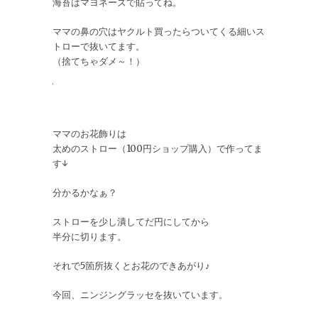
海苔はマヨネーズで貼ってね。
ママの鼻の穴はヤクルト買ったらついてくる細いス
トローで抜いてます。
（捨てちゃダメ～！）
ママのお花飾りは
太めのストロー（100円ショップ購入）で作ってま
す↓
分かるかなぁ？
ストローを少し潰してだ円にしてから
半分に切ります。
それで5箇所抜くとお花のできあがり♪
今回、ニンジングラッセを抜いています。