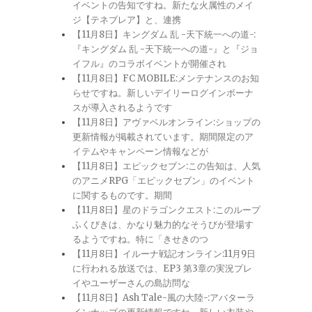
イベントの告知ですね。新たな火属性のメイ
ジ【テネブレア】と、連携
【11月8日】キングダム 乱 -天下統一への道-:
『キングダム 乱 -天下統一への道-』と『ジョ
イフル』のコラボイベントが開催され
【11月8日】FC MOBILE:メンテナンスのお知
らせですね。新しいデイリーログインボーナ
スが導入されるようです
【11月8日】アヴァベルオンライン:ショップの
更新情報が掲載されています。期間限定のア
イテムやキャンペーン情報などが
【11月8日】エピックセブン:この告知は、人気
のアニメRPG「エピックセブン」のイベント
に関するものです。期間
【11月8日】星のドラゴンクエスト:このループ
ふくびきは、かなり魅力的なそうびが登場す
るようですね。特に「きせきのつ
【11月8日】イルーナ戦記オンライン:11月9日
に行われる放送では、EP3 第3章の実況プレ
イやユーザーさんの島訪問な
【11月8日】Ash Tale-風の大陸-:アバターラ