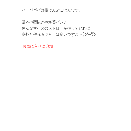
バーバパパは桜でんぶごはんです。
基本の型抜きや海苔パンチ、
色んなサイズのストローを持っていれば
意外と作れるキャラは多いですよ～(o^-‘)b
お気に入りに追加