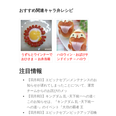
おすすめ関連キャラ弁レシピ
うずらとウインナーで
ハロウィン・おばけサ
おひさま – お弁当箱
ンドイッチ – ハロウ
の中にキラキラ太陽
ィンパーティーにも♪
が！！
注目情報
【11月8日】エピックセブン:メンテナンスのお
知らせが遅れてしまったことについて、運営
チームからのお詫びのメッ
【11月8日】キングダム 乱 -天下統一への道-:
このお知らせは、『キングダム 乱 -天下統一
への道-』のイベント『大功の覇者 王
【11月8日】エピックセブン:ピックアップ召喚