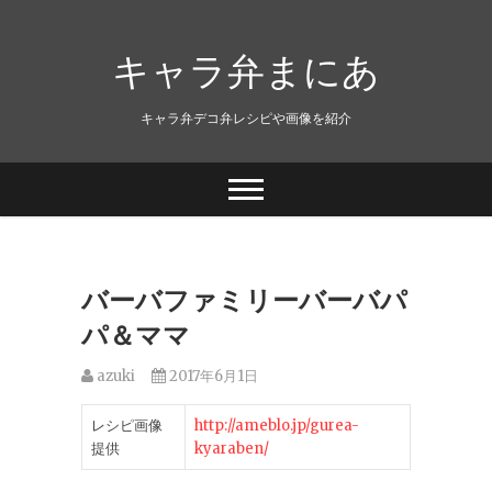
キャラ弁まにあ
キャラ弁デコ弁レシピや画像を紹介
バーバファミリーバーバパ
パ＆ママ
azuki
2017年6月1日
レシピ画像
http://ameblo.jp/gurea-
提供
kyaraben/