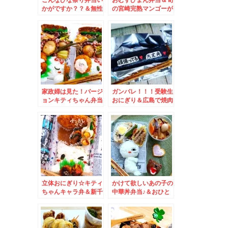
かがですか？？＆無性
の宮崎完熟マンゴーが
にたこ焼きが食べたく
絶品(*´艸`*)
なる「築地銀だこ」さ
んのねぎだこ焼♪
家政婦は見た！バージ
ガンバレ！！！受験生
ョンキティちゃん弁当
おにぎり＆広島で焼肉
♪＆体に優しいおやつ
といえば「焼肉ふるさ
といえば♪ベジップス
と」さんピーピーラー
メン絶品！！
立体おにぎり☆キティ
かけて欲しいあの子の
ちゃんキャラ弁＆新千
中華丼弁当♪＆おひと
歳空港ラーメン共和国
り様で「吉野家」さん
「弟子屈ラーメン」さ
(ΦωΦ)ﾌﾌﾌ…
ん