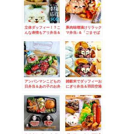
立体ダッフィー！？こ
豚肉味噌漬けリラック
んな表情もアリ弁当＆
マ弁当♪＆「ごまそば
奥尻島のいか刺しとた
遊鶴」さんの日替わり
こ刺し♪
ランチ♪
アンパンマンこどもの
雑穀米でダッフィーお
日弁当＆あの子のお弁
にぎり弁当＆羽田空港
当( ´艸｀)＆あ！！こ
でラーメン食べるなら
の「南蛮味噌」絶品(*
ココ♪「餃子とタンメ
´艸`*)
ン 天」さん♪