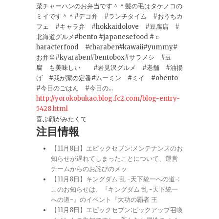
菜チャーハンのお弁当です＾＾髪の毛はタケノコの
ミイです＾＾#デコ弁 #ランチタイム #おうちカ
フェ #キャラ弁 #hokkaidolove #豆腐店 #
北海道グルメ#bento #japanesefood #ｃ
haracterfood #charaben#kawaii#yummy#
お弁当#kyaraben#bentobox#サラメシ #豆
腐 も美味しい #岩見沢グルメ #老舗 #油揚
げ #我が家の定番#ムーミン #ミイ #obento
#今日のごはん #今日の...
http://yorokobukao.blog.fc2.com/blog-entry-
5428.html
喜ぶ顔がみたくて
注目情報
【11月8日】エピックセブン:メンテナンスのお
知らせが遅れてしまったことについて、運営
チームからのお詫びのメッ
【11月8日】キングダム 乱 -天下統一への道-:
このお知らせは、『キングダム 乱 -天下統一
への道-』のイベント『大功の覇者 王
【11月8日】エピックセブン:ピックアップ召喚