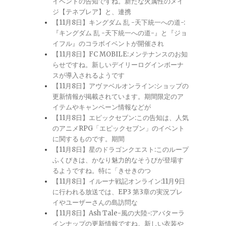
イベントの告知ですね。新たな火属性のメイ
ジ【テネブレア】と、連携
【11月8日】キングダム 乱 -天下統一への道-:
『キングダム 乱 -天下統一への道-』と『ジョ
イフル』のコラボイベントが開催され
【11月8日】FC MOBILE:メンテナンスのお知
らせですね。新しいデイリーログインボーナ
スが導入されるようです
【11月8日】アヴァベルオンライン:ショップの
更新情報が掲載されています。期間限定のア
イテムやキャンペーン情報などが
【11月8日】エピックセブン:この告知は、人気
のアニメRPG「エピックセブン」のイベント
に関するものです。期間
【11月8日】星のドラゴンクエスト:このループ
ふくびきは、かなり魅力的なそうびが登場す
るようですね。特に「きせきのつ
【11月8日】イルーナ戦記オンライン:11月9日
に行われる放送では、EP3 第3章の実況プレ
イやユーザーさんの島訪問な
【11月8日】Ash Tale-風の大陸-:アバターラ
インナップの更新情報ですね。新しい衣装や