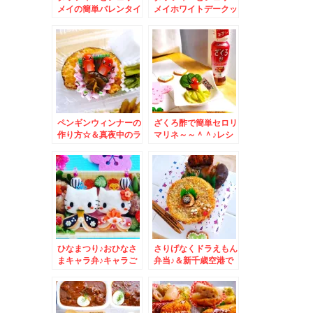
メイの簡単バレンタイ
メイホワイトデークッ
ンごはん♪
キー＆ぎょうざの店パ
ンダ
ペンギンウィンナーの
ざくろ酢で簡単セロリ
作り方☆＆真夜中のラ
マリネ～～＾＾♪レシ
ーメンｗ自家製「鶏清
ピ付き☆作り置きにも
湯ラーメン」が美味す
♪
ぎました＾＾♪
ひなまつり♪おひなさ
さりげなくドラえもん
まキャラ弁♪キャラご
弁当♪＆新千歳空港で
飯♪特集
食べる北海道ラーメン
♪梅光軒さん♪