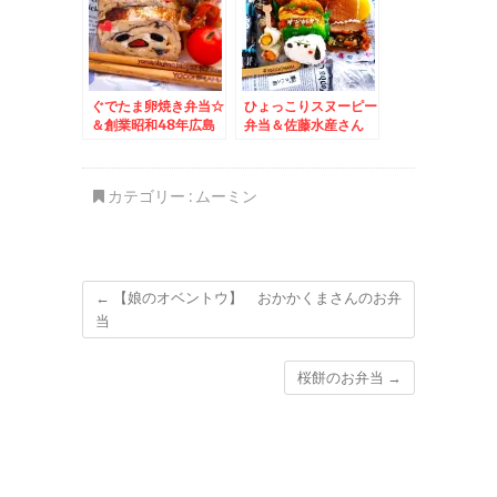
ェアピッツァの絶品ピ
ザ☆
ぐでたま卵焼き弁当☆
ひょっこりスヌーピー
＆創業昭和48年広島
弁当＆佐藤水産さん
ラーメン♪「きよちゃ
「サーモンファクトリ
ん」さんの広島ラーメ
ー」の手まり筋子おに
ン☆
ぎりが絶品！！！
カテゴリー :
ムーミン
←
【娘のオベントウ】 おかかくまさんのお弁
当
桜餅のお弁当
→