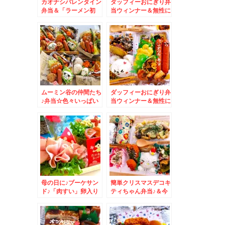
カオナシバレンタイン
ダッフィーおにぎり弁
弁当＆「ラーメン初
当ウィンナー＆無性に
代」さんの「贅沢盛
食べたくなる「びっく
り」
りドンキー」レギュラ
ー＆おろしそバーグ
300g( ´艸｀)
ムーミン谷の仲間たち
ダッフィーおにぎり弁
♪弁当☆色々いっぱい
当ウィンナー＆無性に
キャラいます＾＾
食べたくなる「びっく
りドンキー！」レギュ
ラー＆おろしそバーグ
300g( ´艸｀)
母の日に♪ブーケサン
簡単クリスマスデコキ
ド♪「肉すい」卵入り
ティちゃん弁当♪＆今
豆腐入りが無性に食べ
までの人生で一番美味
たくなる♪
しいピザに出会う
☆「share pizza」シ