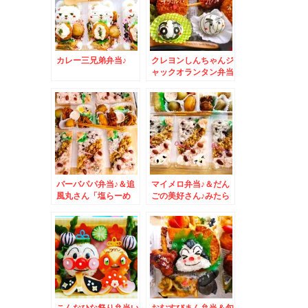
カレー三兄弟弁当♪
クレヨンしんちゃんジ
ャックオランタン弁当
♪＆広島講習のお知ら
せ♪
バーバパパ弁当♪＆追
マイメロ弁当♪＆だん
風丸さん「塩らーめ
ごの美好さん♪みたら
ん」もおすすめ(*´艸
し団子♪
`*)
こんなひな祭り弁当い
おむすびまん弁当＆旬