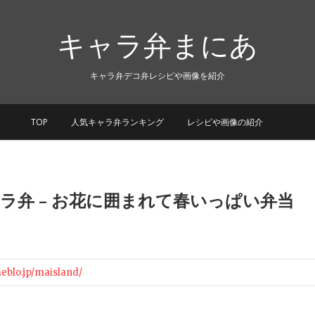
キャラ弁まにあ
キャラ弁デコ弁レシピや画像を紹介
TOP
人気キャラ弁ランキング
レシピや画像の紹介
ラ弁 – お花に囲まれて春いっぱい弁当
meblo.jp/maisland/