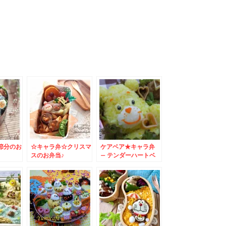
節分のお
☆キャラ弁☆クリスマ
ケアベア★キャラ弁
スのお弁当♪
– テンダーハートベ
アのシンボルハートが
決め手★