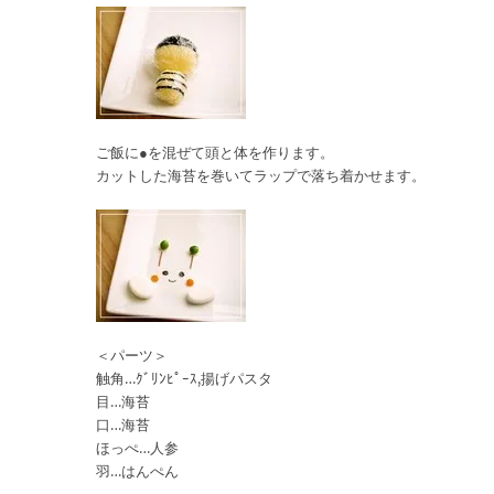
ご飯に●を混ぜて頭と体を作ります。
カットした海苔を巻いてラップで落ち着かせます。
＜パーツ＞
触角…ｸﾞﾘﾝﾋﾟｰｽ,揚げパスタ
目…海苔
口…海苔
ほっぺ…人参
羽…はんぺん