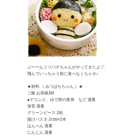
ぶーーんミツバチちゃんがやってきたよ♡
飛んでいっちゃう前に食べなくちゃネ♪
★材料 （ みつばちちゃん ）★
ご飯 お茶碗1杯
●デコふり、ゆで卵の黄身 など 適量
海苔 適量
グリーンピース 2粒
揚げパスタ 2cm×2本
はんぺん 適量
にんじん 適量