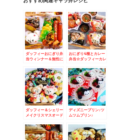
おすすめ関連キャラ弁レシピ
ダッフィーおにぎり弁
おにぎり4種とカレー
当ウィンナー＆無性に
弁当☆ダッフィーカレ
食べたくなる「びっく
ー☆
りドンキー！」レギュ
ラー＆おろしそバーグ
300g( ´艸｀)
ダッフィー＆シェリー
ディズニープリン♪ツ
メイクリスマスオード
ムツムプリン♪
ブル☆