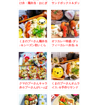
け弁・麺弁当・おにぎ
サンドボックス＆ダッ
りがいっぱい＾＾
フィー＆シェリーメイ
クリスマススイーツ☆
くまのプーさん麺弁当
オツカレー特盛♪ダッ
♪＆シーズン初いくら
フィーカレー弁当♪＆
～～～～～～☆北海道
おにぎり組み合わせレ
グルメ☆
シピ
クマのプーさんキャラ
くまのプーさんオムラ
弁☆プーさんがいっぱ
イス♪＆手作りサンド
い弁当☆ Winnie-
イッチ「モンテン」さ
the-Poohkyaraben
んのサンドが美味しす
ぎる件