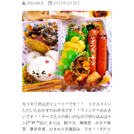
chiyuki.k
2023年1月11日
モリモリ沢山ボリューミーです＾＾ リクエストい
ただいたおかずのお弁当です＾＾ウィンナーおおき
いです＾＾チーズ入りの良いのなので切り込みはナ
シ(*´艸`*)おにぎりは 鯖マヨ、梅海苔、ホタテ海
苔、豚甘辛煮、ひきわり沢庵刻み です＾＾#デコ