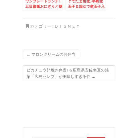
ワンプレートランチ♪
ぐでたま角煮♪半熟煮
五目御飯おにぎりと鶏
玉子＆固ゆで煮玉子入
肉のオレンジ焼♪
り♪
カテゴリー :
ＤＩＳＮＥＹ
←
マロンクリームのお弁当
ピカチュウ卵焼き弁当♪＆広島県安佐南区の銘
菓「広島セレブ」が美味しすぎる件
→