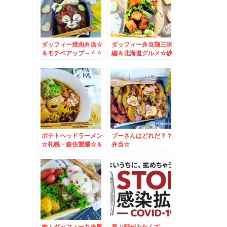
ダッフィー焼肉弁当☆
ダッフィー弁当鶏三昧
＆モチベアップ～＾＾
編＆北海道グルメ☆砂
川ナカヤ菓子店のパン
プキンパイ☆
ポテトヘッドラーメン
プーさんはどれだ？？
☆札幌・森住製麺☆＆
弁当☆
東京2020男子マラソ
ン
肉！ダッフィー弁当豚
喜ぶ顔がみたくて