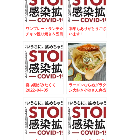
ワンプレートランチ☆
本年もありがとうござ
チキン照り焼き＆五目
います！
御飯焼きおにぎりプレ
ート☆
喜ぶ顔がみたくて
ラーメンならぬグラタ
2022-04-05
ン大好き小池さん弁当
06:30:00
♪