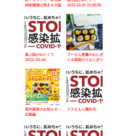
肉味噌漬け焼き＆大阪
2021-12-25 11:28:38
グルメ☆
喜ぶ顔がみたくて
プーさん悪魔のおにぎ
2022-02-24
り＆韓国のりおにぎり
06:30:00
☆補食＆北海道グルメ
☆美唄＆かばと製麺所
道外講座のお知らせ～
ドラえもん麺弁当♪
広島編