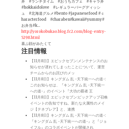
弁 #ランチタイム #おうちカフェ #キャラ弁
#hokkaidolove #レギュラーバーグディッシ
ュ #北海道グルメ#bento #japanesefood #ｃ
haracterfood #charaben#kawaii#yummy#
お弁当#k...
http://yorokobukao.blog.fc2.com/blog-entry-
5298.html
喜ぶ顔がみたくて
注目情報
【11月8日】エピックセブン:メンテナンスのお
知らせが遅れてしまったことについて、運営
チームからのお詫びのメッ
【11月8日】キングダム 乱 -天下統一への道-:
このお知らせは、『キングダム 乱 -天下統一
への道-』のイベント『大功の覇者 王
【11月8日】エピックセブン:ピックアップ召喚
イベントの告知ですね。新たな火属性のメイ
ジ【テネブレア】と、連携
【11月8日】キングダム 乱 -天下統一への道-:
『キングダム 乱 -天下統一への道-』と『ジョ
イフル』のコラボイベントが開催され