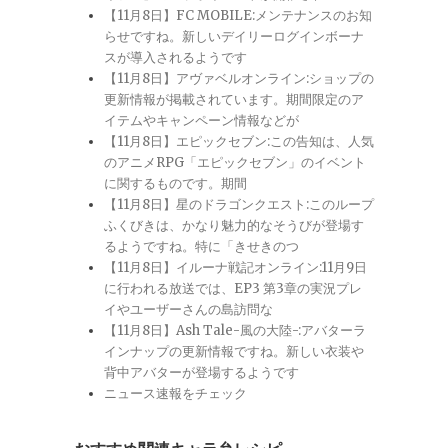
【11月8日】FC MOBILE:メンテナンスのお知
らせですね。新しいデイリーログインボーナ
スが導入されるようです
【11月8日】アヴァベルオンライン:ショップの
更新情報が掲載されています。期間限定のア
イテムやキャンペーン情報などが
【11月8日】エピックセブン:この告知は、人気
のアニメRPG「エピックセブン」のイベント
に関するものです。期間
【11月8日】星のドラゴンクエスト:このループ
ふくびきは、かなり魅力的なそうびが登場す
るようですね。特に「きせきのつ
【11月8日】イルーナ戦記オンライン:11月9日
に行われる放送では、EP3 第3章の実況プレ
イやユーザーさんの島訪問な
【11月8日】Ash Tale-風の大陸-:アバターラ
インナップの更新情報ですね。新しい衣装や
背中アバターが登場するようです
ニュース速報をチェック