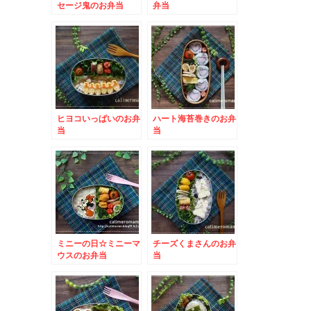
セージ鬼のお弁当
弁当
ヒヨコいっぱいのお弁
ハート海苔巻きのお弁
当
当
ミニーの日☆ミニーマ
チーズくまさんのお弁
ウスのお弁当
当