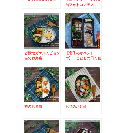
当フォトコンテス
ト】 フクロウのお弁
当とこいのぼりのお弁
当
ど根性ガエル☆ピョン
【息子のオベント
吉のお弁当
ウ】 こどもの日☆金
太郎のお弁当.
椿のお弁当
お花のお弁当