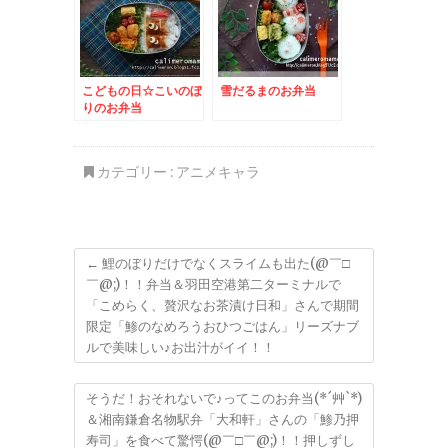
こどもの日☆こいのぼ
雪だるまのお弁当
りのお弁当
カテゴリー :
アニメキャラ
←
鯉のぼりだけでなくスライムも出た(@￣□
￣@;)！！弁当＆羽田空港第二ターミナルで
「こめらく、贅沢なお茶漬け日和」さんで期間
限定「鯵のなめろうおひつごはん」リーズナブ
ルで美味しい♪お出汁がイイ！！
そうだ！おそれないで♪ってこのお弁当(*´艸`*)
＆湘南鎌倉名物駅弁「大和軒」さんの「鯵乃押
寿司」を食べて驚愕(@￣□￣@;)！！押しずし