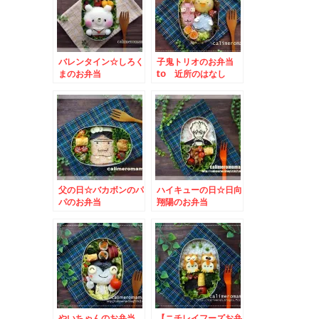
バレンタイン☆しろく
子鬼トリオのお弁当
まのお弁当
to 近所のはなし
お年玉企画
父の日☆バカボンのパ
ハイキューの日☆日向
パのお弁当
翔陽のお弁当
やいちゃんのお弁当
【ニチレイフーズお弁