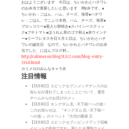
おはようございます 今日は、ちいかわとハチワレ
のお弁当で更新したいと思います My弁です。●
ちいかわ：ごはん、ハム、チーズ、海苔●ハチワ
レ：ごはん、でこふり水色、ハム、チーズ、海苔●
ブロッコリー●葱入り卵焼き●スパイシースティッ
ク●プチトマト●ほうれん草のゴマ和え●赤ウインナ
ー●リーフレタス今日５月１日は、ちいかわとハチ
ワレの誕生日 なので、ちいかわとハチワレのお弁
当でした にほんブログ村...
http://calimeron.blog51.fc2.com/blog-entry-
5348.html
カリメロのみんなキャラ弁
注目情報
【11月8日】エピックセブン:メンテナンスのお
知らせが遅れてしまったことについて、運営
チームからのお詫びのメッ
【11月8日】キングダム 乱 -天下統一への道-:
このお知らせは、『キングダム 乱 -天下統一
への道-』のイベント『大功の覇者 王
【11月8日】エピックセブン:ピックアップ召喚
イベントの告知ですね。新たな火属性のメイ