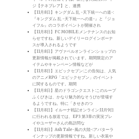
ジ【テネブレア】と、連携
【11月8日】キングダム 乱 -天下統一への道-:
『キングダム 乱 -天下統一への道-』と『ジョ
イフル』のコラボイベントが開催され
【11月8日】FC MOBILE:メンテナンスのお知
らせですね。新しいデイリーログインボーナ
スが導入されるようです
【11月8日】アヴァベルオンライン:ショップの
更新情報が掲載されています。期間限定のア
イテムやキャンペーン情報などが
【11月8日】エピックセブン:この告知は、人気
のアニメRPG「エピックセブン」のイベント
に関するものです。期間
【11月8日】星のドラゴンクエスト:このループ
ふくびきは、かなり魅力的なそうびが登場す
るようですね。特に「きせきのつ
【11月8日】イルーナ戦記オンライン:11月9日
に行われる放送では、EP3 第3章の実況プレ
イやユーザーさんの島訪問な
【11月8日】Ash Tale-風の大陸-:アバターラ
インナップの更新情報ですね。新しい衣装や