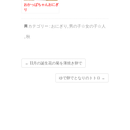
おかっぱちゃんおにぎ
り
カテゴリー :
おにぎり
,
男の子☆女の子☆人
,
秋
←
11月の誕生花の菊を薄焼き卵で
ゆで卵でとなりのトトロ
→