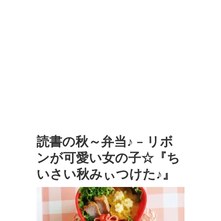
読書の秋～弁当♪ – リボ
ンが可愛い女の子☆『ち
いさい秋みぃつけた♪』