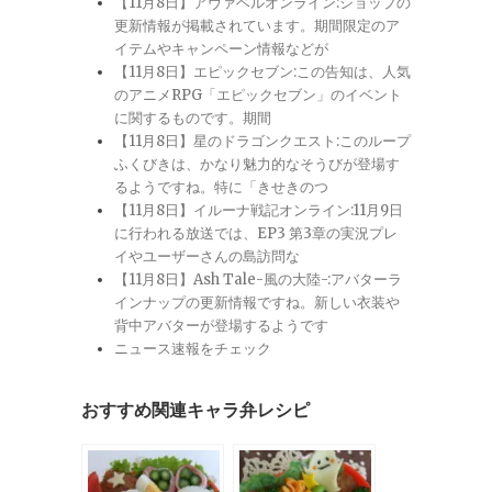
【11月8日】アヴァベルオンライン:ショップの
更新情報が掲載されています。期間限定のア
イテムやキャンペーン情報などが
【11月8日】エピックセブン:この告知は、人気
のアニメRPG「エピックセブン」のイベント
に関するものです。期間
【11月8日】星のドラゴンクエスト:このループ
ふくびきは、かなり魅力的なそうびが登場す
るようですね。特に「きせきのつ
【11月8日】イルーナ戦記オンライン:11月9日
に行われる放送では、EP3 第3章の実況プレ
イやユーザーさんの島訪問な
【11月8日】Ash Tale-風の大陸-:アバターラ
インナップの更新情報ですね。新しい衣装や
背中アバターが登場するようです
ニュース速報をチェック
おすすめ関連キャラ弁レシピ