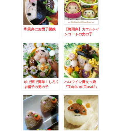
和風弁にお団子髪娘
【梅雨弁】カエルレイ
ンコートの女の子
ゆで卵で簡単！しろく
ハロウイン魔女っ娘
ま帽子の男の子
『Trick or Treat?』