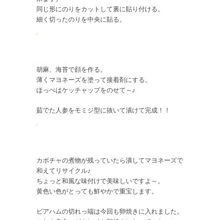
同じ形にのりをカットして裏に貼り付ける。
細く切ったのりを中央に貼る。
胡麻、海苔で顔を作る。
薄くマヨネーズを塗って接着剤にする。
ほっぺはケッチャップをのせて～♪
茹でた人参をモミジ型に抜いて漬けて完成！！
カボチャの煮物が残っていたら潰してマヨネーズで
和えてリサイクル♪
ちょっと和風な味付けで美味しいですよ～。
黄色い色がとっても鮮やかで重宝します。
ビアハムの切れっ端は今回も卵焼きに入れました。