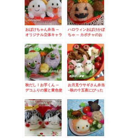
おばけちゃん弁当 –
ハロウィンおばけかぼ
オリジナル立体キャラ
ちゃ – カボチャのお
のハロウィン弁当♪
にぎり＆チーズのオバ
ケ★
秋だし！お芋くん –
お月見ウサギさん弁当
デコふりの紫と黄色使
-秋の十五夜にぴった
用★食欲の秋弁当
りの可愛い弁当