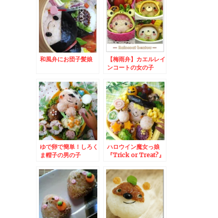
和風弁にお団子髪娘
【梅雨弁】カエルレイ
ンコートの女の子
ゆで卵で簡単！しろく
ハロウイン魔女っ娘
ま帽子の男の子
『Trick or Treat?』