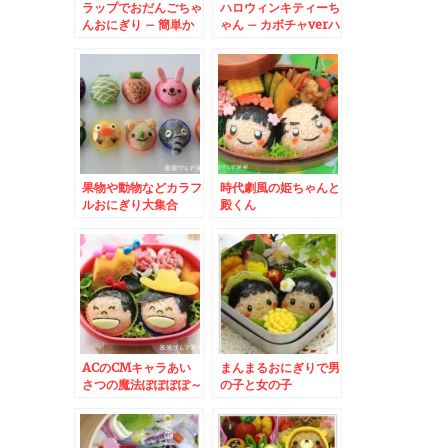
ラップでおだんごちゃ
ハロウィンキティーち
んおにぎり – 簡単か
ゃん – カボチャverハ
わいい女の子
ローキティ
果物や動物などカラフ
時代劇風の姫ちゃんと
ルおにぎり大集合
殿くん
ACのCMキャラあい
まんまるおにぎりで男
さつの魔法ぽぽぽぽ～
の子と女の子
ん