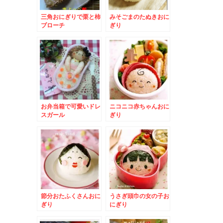
三角おにぎりで栗と柿
みそごまのたぬきおに
ブローチ
ぎり
お弁当箱で可愛いドレ
ニコニコ赤ちゃんおに
スガール
ぎり
節分おたふくさんおに
うさぎ頭巾の女の子お
ぎり
にぎり