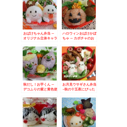
おばけちゃん弁当 –
ハロウィンおばけかぼ
オリジナル立体キャラ
ちゃ – カボチャのお
のハロウィン弁当♪
にぎり＆チーズのオバ
ケ★
秋だし！お芋くん –
お月見ウサギさん弁当
デコふりの紫と黄色使
-秋の十五夜にぴった
用★食欲の秋弁当
りの可愛い弁当