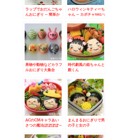
ラップでおだんごちゃ
ハロウィンキティーち
んおにぎり – 簡単か
ゃん – カボチャverハ
わいい女の子
ローキティ
果物や動物などカラフ
時代劇風の姫ちゃんと
ルおにぎり大集合
殿くん
ACのCMキャラあい
まんまるおにぎりで男
さつの魔法ぽぽぽぽ～
の子と女の子
ん