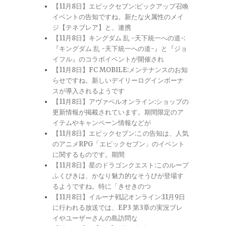
【11月8日】エピックセブン:ピックアップ召喚
イベントの告知ですね。新たな火属性のメイ
ジ【テネブレア】と、連携
【11月8日】キングダム 乱 -天下統一への道-:
『キングダム 乱 -天下統一への道-』と『ジョ
イフル』のコラボイベントが開催され
【11月8日】FC MOBILE:メンテナンスのお知
らせですね。新しいデイリーログインボーナ
スが導入されるようです
【11月8日】アヴァベルオンライン:ショップの
更新情報が掲載されています。期間限定のア
イテムやキャンペーン情報などが
【11月8日】エピックセブン:この告知は、人気
のアニメRPG「エピックセブン」のイベント
に関するものです。期間
【11月8日】星のドラゴンクエスト:このループ
ふくびきは、かなり魅力的なそうびが登場す
るようですね。特に「きせきのつ
【11月8日】イルーナ戦記オンライン:11月9日
に行われる放送では、EP3 第3章の実況プレ
イやユーザーさんの島訪問な