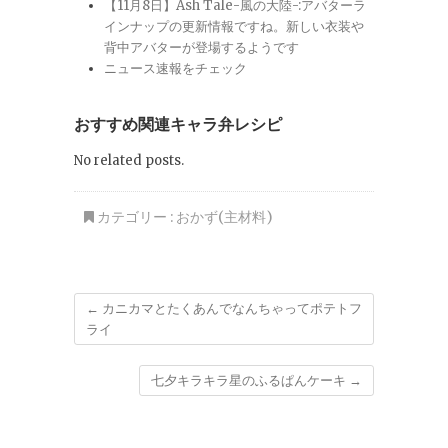
【11月8日】Ash Tale-風の大陸-:アバターラ
インナップの更新情報ですね。新しい衣装や
背中アバターが登場するようです
ニュース速報をチェック
おすすめ関連キャラ弁レシピ
No related posts.
カテゴリー :
おかず(主材料)
←
カニカマとたくあんでなんちゃってポテトフ
ライ
七夕キラキラ星のふるぱんケーキ
→