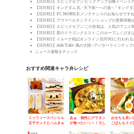
【11月8日】エピックセブン:ピックアップ召喚イベン
【11月8日】キングダム 乱 -天下統一への道-:『キン
【11月8日】FC MOBILE:メンテナンスのお知らせ
【11月8日】アヴァベルオンライン:ショップの更新情
【11月8日】エピックセブン:この告知は、人気のアニ
【11月8日】星のドラゴンクエスト:このループふくび
【11月8日】イルーナ戦記オンライン:11月9日に行われ
【11月8日】Ash Tale-風の大陸-:アバターライ
ニュース速報をチェック
おすすめ関連キャラ弁レシピ
ミッフィースペシャル
あぁ 無性にグラタン
おせちも良い
玉子サンドとハムきゅ
が食べたいっ！！そし
ごぱんもイイ(*
うりサンド弁当＆広島
てグラタンにはこれが
県広島「お好み焼き
一番合う！！！！！！