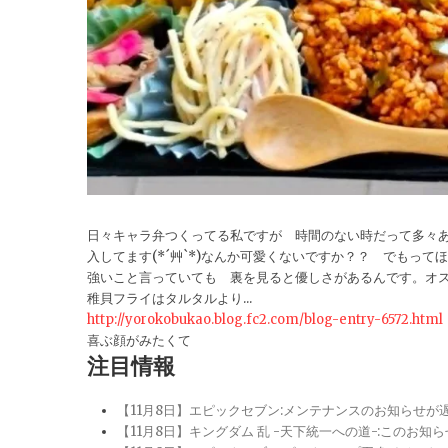
日々キャラ弁つくってる私ですが 時間のない時だって多々あ
入してます(*´艸`*)なんか可愛くないですか？？ でもっ
強いこと言っていても 裏を見ると優しさがあるんです。オ
稚貝フライはタルタルより...
http://yorokobukao.blog.fc2.com/blog-entry-6572.html
喜ぶ顔がみたくて
注目情報
【11月8日】エピックセブン:メンテナンスのお知らせ
【11月8日】キングダム 乱 -天下統一への道-:このお知