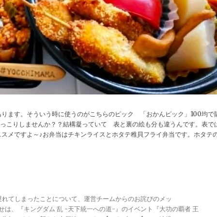
ります。そういう時に使うのがこちらのピック 「おかんピック」100均で
てほっこりしませんか？？結構凝っていて 表と裏の絵も分も違うんです。表で
ススメですよ～♪お弁当はチキンライスとホタテ稚貝フライ弁当です。ホタテ
が遅れてしまったことについて、運営チームからのお詫びのメッ
らせは、『キングダム 乱 -天下統一への道-』のイベント『大功の覇者 王