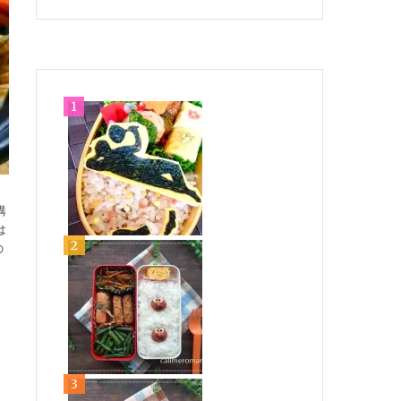
購
は
の