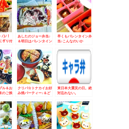
レシピ♪
･ﾉ)ﾉ！
あしたのジョー弁当♪
早くもバレンタイン弁
にぎり付
＆明日はバレンタイン
当♪こんなのいか
焼き丼
ですね。
が？？
ブル＆お
クリパ☆トナカイお好
東日本大震災の日。絶
末のご挨
み焼パーティー♪＆ど
対忘れない。
こにいったかすぐわか
るヤツ(笑)