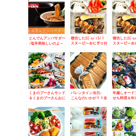
鉄板焼き 徳川」さん
やめられない～～～(*
で「府中焼き」「コウ
´艸`*)
ネ焼き」「お好み焼」
など等リーズナブルに
名物楽しみまくり(*
´艸`*)
とんでんアンバサダー
寝坊したΣ(･ω･ﾉ)ﾉ！
寝坊したΣ(･ω
♪塩辛美味しいのよ～
スヌーピーおにぎり付
スヌーピーお
(*´艸`*)
き鶏ナス照り焼き丼＆
き鶏ナス照り
くまのプーさんサンド
バレンタイン当日♪
年越しオード
＆くまのプーさんおに
こんなのいかが？？友
せち料理＆年
ぎらず～(*´艸`*)
チョコにも義理チョコ
拶
にも♪本命にも♪