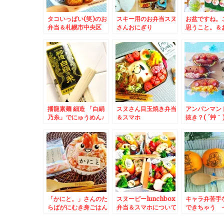
タコいっぱい(笑)のお
スキー用のお弁当スヌ
お盆ですね。
弁当＆札幌市中央区
さんおにぎり
思うこと。＆
「スターフルーツ札幌
供えもみんな
店」さんがありがたす
いフルーツア
ぎる～
播龍素麺 細造 「白絹
スヌさん目玉焼き弁当
アンパンマン
乃糸」でにゅうめん♪
＆スマホ
抜き？( ´艸｀
のびないのよ～お弁当
が。。。。。。。。と
はヤフーで検
にもおすすめ麺よ～(*
時間は自分で作るもの
ださい。
´艸`*)
(*-ω-)
「かにと。」さんのた
スヌーピーlunchbox
キャラ弁苦手
らばがにむき身ごはん
弁当＆スマホについて
できちゃう 
♪最高～(*´艸`*)
機種変について教えて
みかんなんて