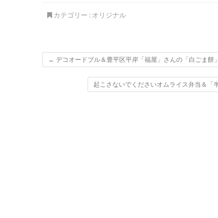
くださいm(__)m
しょう？？＆
の冬場の移動
カテゴリー :
オリジナル
て。
←
デコオードブル＆豊平区平岸「福屋」さんの「白ごま餅」「
起こさないでくださいオムライス弁当＆「半田屋