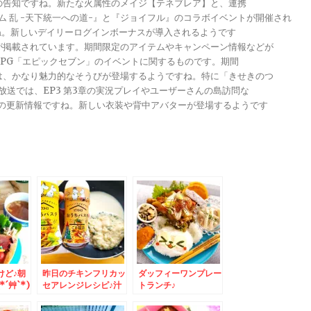
トの告知ですね。新たな火属性のメイジ【テネブレア】と、連携
グダム 乱 -天下統一への道-』と『ジョイフル』のコラボイベントが開催され
ですね。新しいデイリーログインボーナスが導入されるようです
報が掲載されています。期間限定のアイテムやキャンペーン情報などが
メRPG「エピックセブン」のイベントに関するものです。期間
きは、かなり魅力的なそうびが登場するようですね。特に「きせきのつ
る放送では、EP3 第3章の実況プレイやユーザーさんの島訪問な
ンナップの更新情報ですね。新しい衣装や背中アバターが登場するようです
けど♪朝
昨日のチキンフリカッ
ダッフィーワンプレー
´艸`*)
セアレンジレシピ♪汁
トランチ♪
だく豆乳クリームパス
タ♪勝手に福岡コラボ