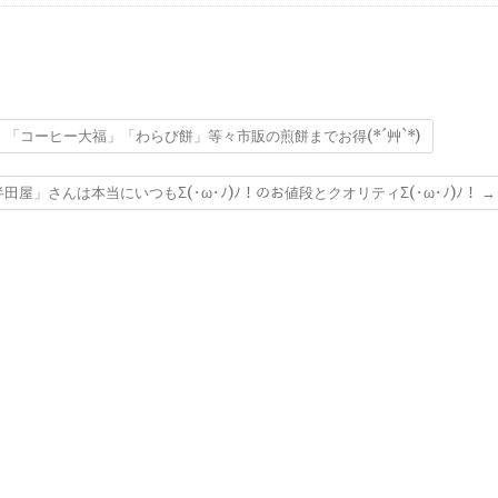
北海道で
のジビエ 鹿肉～あば
め材料コスパ重視材料
につい
ら肉、タン、レバー美
味しいのよ～♪
コーヒー大福」「わらび餅」等々市販の煎餅までお得(*´艸`*)
」さんは本当にいつもΣ(･ω･ﾉ)ﾉ！のお値段とクオリティΣ(･ω･ﾉ)ﾉ！
→