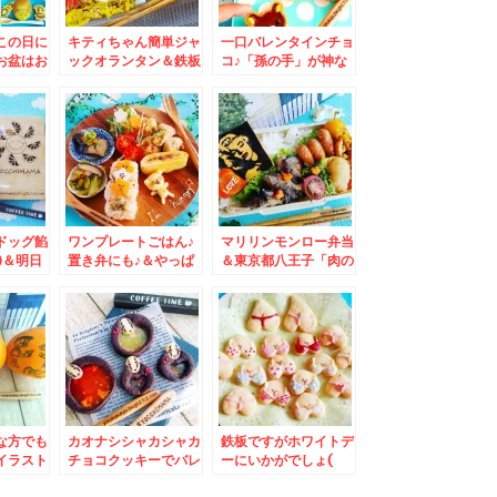
この日に
キティちゃん簡単ジャ
一口バレンタインチョ
お盆はお
ックオランタン＆鉄板
コ♪「孫の手」が神な
でわいわ
焼き「JYU」さんの串
件
ート♪
しだし巻き卵♪
ドッグ餡
ワンプレートごはん♪
マリリンモンロー弁当
)＆明日
置き弁にも♪＆やっぱ
＆東京都八王子「肉の
索してく
りお得な青果店「スタ
富士屋」さんの「ミー
ーフルーツ札幌店」さ
トコロッケ」も「メン
んのいちご♪3パック
チカツサンド」「世界
１３００円( ﾟДﾟ)
のお弁当」も美味しい
～(*´艸`*)
な方でも
カオナシシャカシャカ
鉄板ですがホワイトデ
イラスト
チョコクッキーでバレ
ーにいかがでしょ(
いかがで
ンタインデー＆北海道
´艸｀)＆手作りおすす