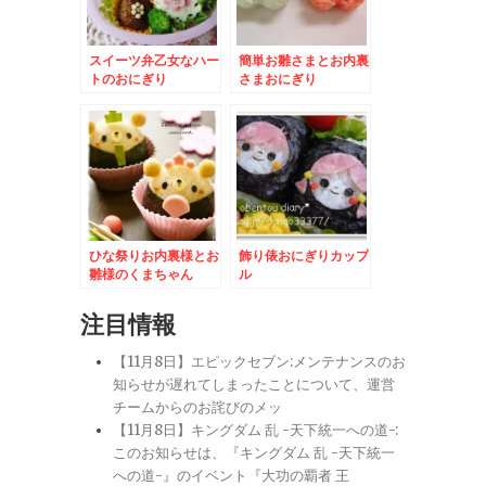
スイーツ弁乙女なハー
簡単お雛さまとお内裏
トのおにぎり
さまおにぎり
ひな祭りお内裏様とお
飾り俵おにぎりカップ
雛様のくまちゃん
ル
注目情報
【11月8日】エピックセブン:メンテナンスのお
知らせが遅れてしまったことについて、運営
チームからのお詫びのメッ
【11月8日】キングダム 乱 -天下統一への道-:
このお知らせは、『キングダム 乱 -天下統一
への道-』のイベント『大功の覇者 王