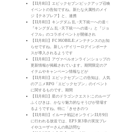
【11月8日】エピックセブン:ピックアップ召喚
イベントの告知ですね。新たな火属性のメイ
ジ【テネブレア】と、連携
【11月8日】キングダム 乱 -天下統一への道-:
『キングダム 乱 -天下統一への道-』と『ジョ
イフル』のコラボイベントが開催され
【11月8日】FC MOBILE:メンテナンスのお知
らせですね。新しいデイリーログインボーナ
スが導入されるようです
【11月8日】アヴァベルオンライン:ショップの
更新情報が掲載されています。期間限定のア
イテムやキャンペーン情報などが
【11月8日】エピックセブン:この告知は、人気
のアニメRPG「エピックセブン」のイベント
に関するものです。期間
【11月8日】星のドラゴンクエスト:このループ
ふくびきは、かなり魅力的なそうびが登場す
るようですね。特に「きせきのつ
【11月8日】イルーナ戦記オンライン:11月9日
に行われる放送では、EP3 第3章の実況プレ
イやユーザーさんの島訪問な