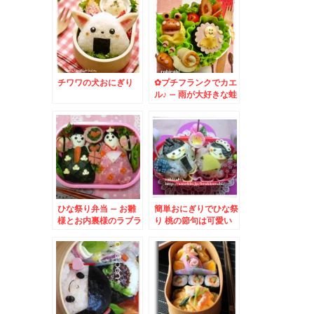
チワワの犬おにぎり
✿プチフランクでカエ
ル♪ – 雨が大好きな蛙
さん
ひな祭り弁当 – お雛
簡単おにぎりでひな祭
様とお内裏様のラブラ
り 桃の節句は可愛い
ブ弁当♪
お雛様とお内裏様