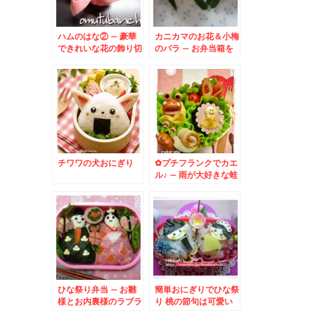
ハムのはな② – 豪華
カニカマのお花＆小梅
できれいな花の飾り切
のバラ – お弁当箱を
り☆
彩るカワイイお花の飾
り切り♪
チワワの犬おにぎり
✿プチフランクでカエ
ル♪ – 雨が大好きな蛙
さん
ひな祭り弁当 – お雛
簡単おにぎりでひな祭
様とお内裏様のラブラ
り 桃の節句は可愛い
ブ弁当♪
お雛様とお内裏様