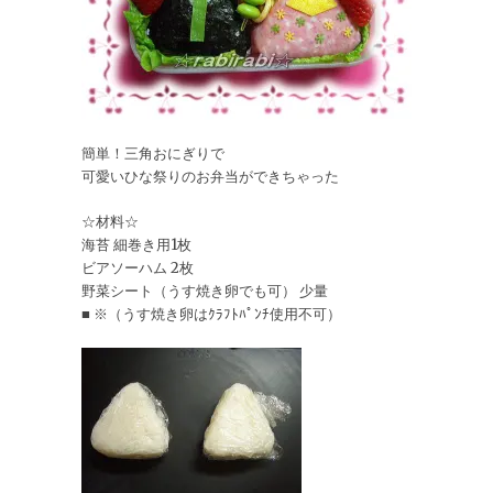
簡単！三角おにぎりで
可愛いひな祭りのお弁当ができちゃった
☆材料☆
海苔 細巻き用1枚
ビアソーハム 2枚
野菜シート（うす焼き卵でも可） 少量
■ ※（うす焼き卵はｸﾗﾌﾄﾊﾟﾝﾁ使用不可）