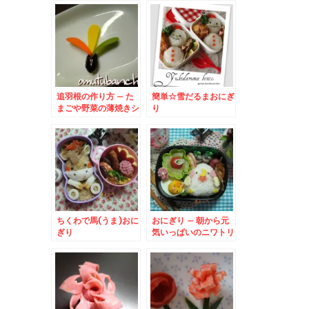
追羽根の作り方 – た
簡単☆雪だるまおにぎ
まごや野菜の薄焼きシ
り
ートでお正月弁当☆
ちくわで馬(うま)おに
おにぎり – 朝から元
ぎり
気いっぱいのニワトリ
さん♪