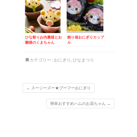
ひな祭りお内裏様とお
飾り俵おにぎりカップ
雛様のくまちゃん
ル
カテゴリー :
おにぎり
,
ひなまつり
←
スージーズー★ブーフーおにぎり
簡単おすすめハムのお花ちゃん
→