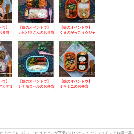
ントウ】
【娘のオベントウ】
【娘のオベントウ】
お弁当
カピバラさんのお弁当
くまのがっこう☆ジャ
朝トース
ッキーのお弁当
ン
ントウ】
【娘のオベントウ】
【娘のオベントウ】
アカデミ
シナモロールのお弁当
ミキミニのお弁当
のお弁当
「だてのてんぷら」「かけそば」が平天いりなの～＾＾ワンコインでお得で美