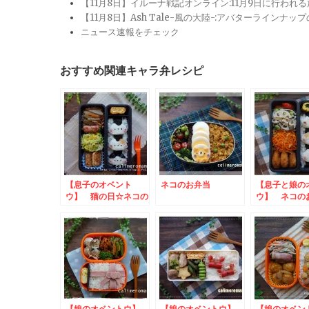
【11月8日】イルーナ戦記オンライン:11月9日に行われ
【11月8日】Ash Tale-風の大陸-:アバターライ
ニュース速報をチェック
おすすめ関連キャラ弁レシピ
【息子のオベント
ネコのお弁当
【息子と娘の
ウ】 猫の日☆ネコの
ウ】 ネコの
お弁当
【娘のオベントウ】
【娘のオベントウ】
【娘のオベ