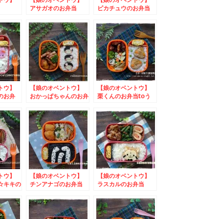
アサガオのお弁当
ピカチュウのお弁当
ントウ】
【娘のオベントウ】
【娘のオベントウ】
のお弁
おかっぱちゃんのお弁
栗くんのお弁当toう
レモネ
当
さぎ大福
キャンペ
ントウ】
【娘のオベントウ】
【娘のオベントウ】
☆キキの
チンアナゴのお弁当
ラスカルのお弁当
#ギネス
to コッタSNSキャン
キャンペ
ペーン