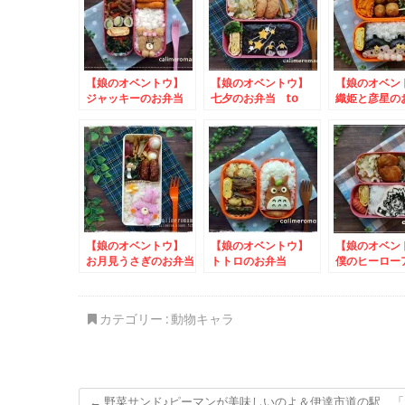
【娘のオベントウ】
【娘のオベントウ】
【娘のオベ
ジャッキーのお弁当
七夕のお弁当 to
織姫と彦星の
コッタSNSキャンペ
to ジャムで
ーン
トキャンペー
【娘のオベントウ】
【娘のオベントウ】
【娘のオベ
お月見うさぎのお弁当
トトロのお弁当
僕のヒーロー
ア☆緑谷出久
カテゴリー :
動物キャラ
←
野菜サンド♪ピーマンが美味しいのよ＆伊達市道の駅 