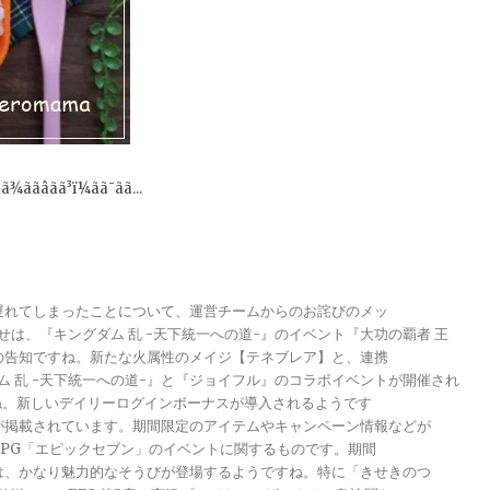
ããâãã³ï¼ãã¯ãã...
が遅れてしまったことについて、運営チームからのお詫びのメッ
らせは、『キングダム 乱 -天下統一への道-』のイベント『大功の覇者 王
トの告知ですね。新たな火属性のメイジ【テネブレア】と、連携
グダム 乱 -天下統一への道-』と『ジョイフル』のコラボイベントが開催され
ですね。新しいデイリーログインボーナスが導入されるようです
報が掲載されています。期間限定のアイテムやキャンペーン情報などが
メRPG「エピックセブン」のイベントに関するものです。期間
きは、かなり魅力的なそうびが登場するようですね。特に「きせきのつ