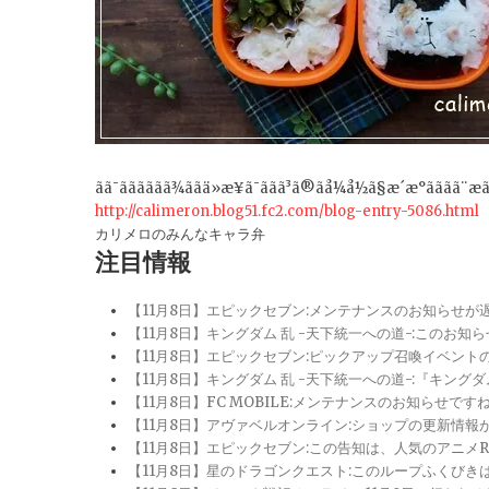
ãã¯ãããããã¾ããä»æ¥ã¯ããã³ã®ãå¼å½ã§æ´æ°ãããã¨æãã¾
http://calimeron.blog51.fc2.com/blog-entry-5086.html
カリメロのみんなキャラ弁
注目情報
【11月8日】エピックセブン:メンテナンスのお知らせ
【11月8日】キングダム 乱 -天下統一への道-:このお知
【11月8日】エピックセブン:ピックアップ召喚イベン
【11月8日】キングダム 乱 -天下統一への道-:『キン
【11月8日】FC MOBILE:メンテナンスのお知らせ
【11月8日】アヴァベルオンライン:ショップの更新情
【11月8日】エピックセブン:この告知は、人気のアニ
【11月8日】星のドラゴンクエスト:このループふくび