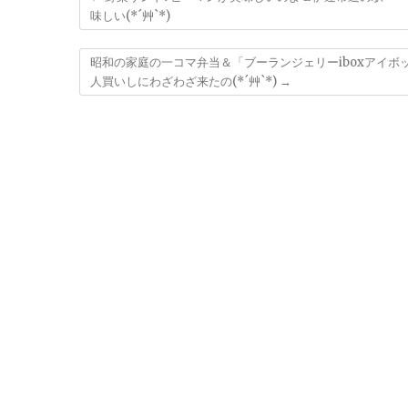
味しい(*´艸`*)
昭和の家庭の一コマ弁当＆「ブーランジェリーiboxアイ
人買いしにわざわざ来たの(*´艸`*)
→