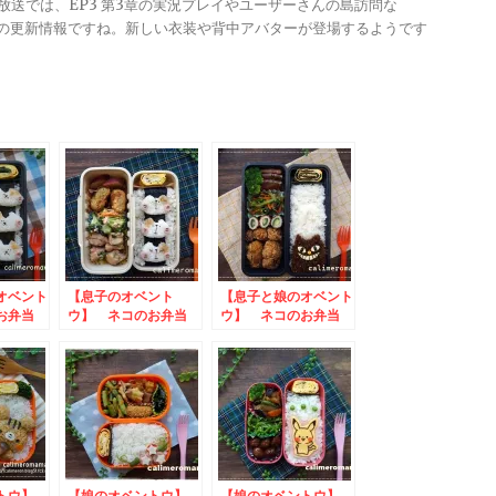
る放送では、EP3 第3章の実況プレイやユーザーさんの島訪問な
ンナップの更新情報ですね。新しい衣装や背中アバターが登場するようです
オベント
【息子のオベント
【息子と娘のオベント
お弁当
ウ】 ネコのお弁当
ウ】 ネコのお弁当
to クラダシお料理
to にんべんだしア
アイデアコンテスト
ンバサダー
2023
ントウ】
【娘のオベントウ】
【娘のオベントウ】