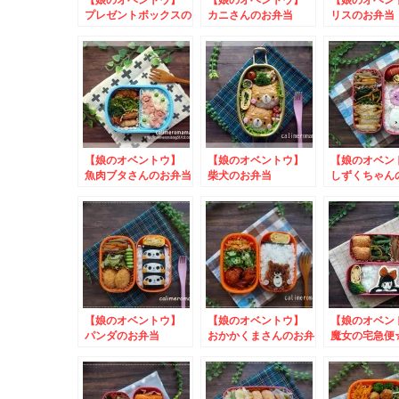
プレゼントボックスの
カニさんのお弁当
リスのお弁当
お弁当
【娘のオベントウ】
【娘のオベントウ】
【娘のオベ
魚肉ブタさんのお弁当
柴犬のお弁当
しずくちゃん
当 to ｍｙ
ーズ写真投稿
ーン
【娘のオベントウ】
【娘のオベントウ】
【娘のオベ
パンダのお弁当
おかかくまさんのお弁
魔女の宅急便
当
お弁当 to 
バレンタイン
ーン