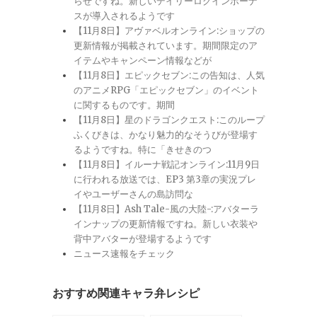
らせですね。新しいデイリーログインボーナ
スが導入されるようです
【11月8日】アヴァベルオンライン:ショップの
更新情報が掲載されています。期間限定のア
イテムやキャンペーン情報などが
【11月8日】エピックセブン:この告知は、人気
のアニメRPG「エピックセブン」のイベント
に関するものです。期間
【11月8日】星のドラゴンクエスト:このループ
ふくびきは、かなり魅力的なそうびが登場す
るようですね。特に「きせきのつ
【11月8日】イルーナ戦記オンライン:11月9日
に行われる放送では、EP3 第3章の実況プレ
イやユーザーさんの島訪問な
【11月8日】Ash Tale-風の大陸-:アバターラ
インナップの更新情報ですね。新しい衣装や
背中アバターが登場するようです
ニュース速報をチェック
おすすめ関連キャラ弁レシピ