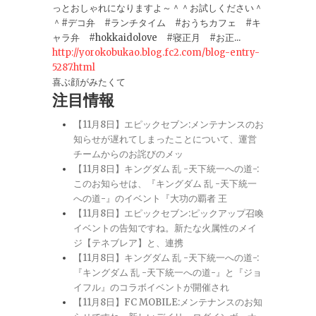
っとおしゃれになりますよ～＾＾お試しください＾
＾#デコ弁 #ランチタイム #おうちカフェ #キ
ャラ弁 #hokkaidolove #寝正月 #お正...
http://yorokobukao.blog.fc2.com/blog-entry-
5287.html
喜ぶ顔がみたくて
注目情報
【11月8日】エピックセブン:メンテナンスのお
知らせが遅れてしまったことについて、運営
チームからのお詫びのメッ
【11月8日】キングダム 乱 -天下統一への道-:
このお知らせは、『キングダム 乱 -天下統一
への道-』のイベント『大功の覇者 王
【11月8日】エピックセブン:ピックアップ召喚
イベントの告知ですね。新たな火属性のメイ
ジ【テネブレア】と、連携
【11月8日】キングダム 乱 -天下統一への道-:
『キングダム 乱 -天下統一への道-』と『ジョ
イフル』のコラボイベントが開催され
【11月8日】FC MOBILE:メンテナンスのお知