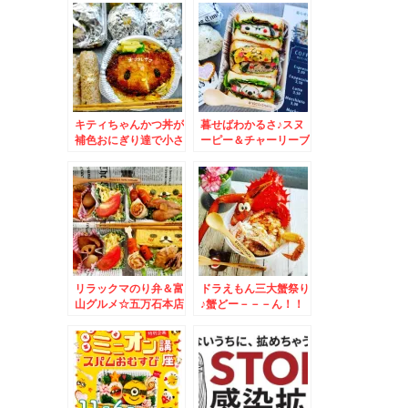
キティちゃんかつ丼が
暮せばわかるさ♪スヌ
補色おにぎり達で小さ
ーピー＆チャーリーブ
く見える件＆奥尻島の
ラウンサンドウィッチ
島印さんの「タコキム
弁当☆
チ」！！
リラックマのり弁＆富
ドラえもん三大蟹祭り
山グルメ☆五万石本店
♪蟹どー－－－ん！！
かぶら寿し最高！！
＆８cafebarのいかす
みベーススープカレー
が美味しすぎる！！