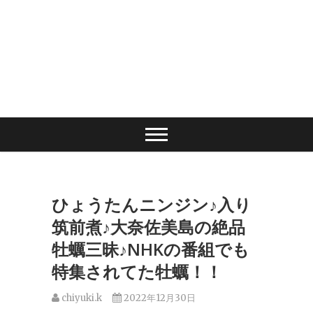
ひょうたんニンジン♪入り
筑前煮♪大奈佐美島の絶品
牡蠣三昧♪NHKの番組でも
特集されてた牡蠣！！
chiyuki.k
2022年12月30日