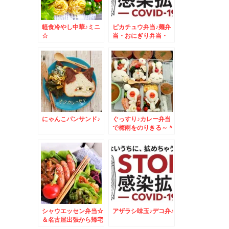
軽食冷やし中華♪ミニ
ピカチュウ弁当♪麺弁
☆
当・おにぎり弁当・
MIX弁当・おかず
色々
にゃんこパンサンド♪
ぐっすり♪カレー弁当
で梅雨をのりきる～＾
＾
シャウエッセン弁当☆
アザラシ味玉♪デコ弁♪
＆名古屋出張から帰宅
しました＾＾