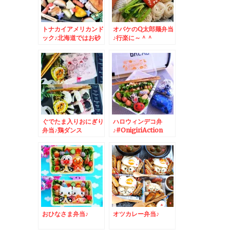
トナカイアメリカンド
オバケのQ太郎麺弁当
ック♪北海道ではお砂
♪行楽に～＾＾
糖たっぷりフレンチド
ック
ぐでたま入りおにぎり
ハロウィンデコ弁
弁当♪鶏ダンス
♪#OnigiriAction
おひなさま弁当♪
オツカレー弁当♪