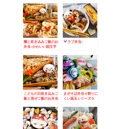
麺と炊き込みご飯のお
ラブ弁当♪
弁当♪かわいい顔文字
味玉♪
こどもの日炊き込みご
まぜそば弁当☆割りに
飯と混ぜご飯のお弁当
くい温玉シリーズ☆
♪