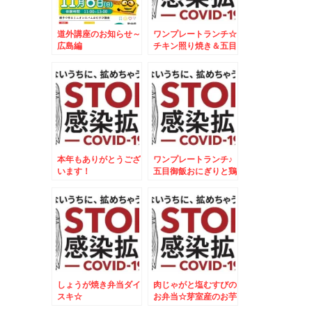
道外講座のお知らせ～
ワンプレートランチ☆
広島編
チキン照り焼き＆五目
御飯焼きおにぎりプレ
ート☆
本年もありがとうござ
ワンプレートランチ♪
います！
五目御飯おにぎりと鶏
肉のオレンジ焼♪
しょうが焼き弁当ダイ
肉じゃがと塩むすびの
スキ☆
お弁当☆芽室産のお芋
が美味しすぎる～～～