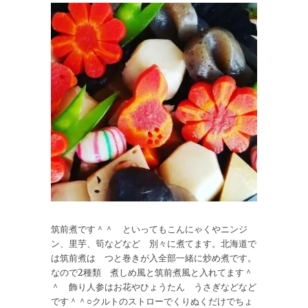
筑前煮です＾＾ といってもこんにゃくやニンジ
ン、里芋、筍などなど 別々に煮てます。北海道で
は筑前煮は つと巻きが入全部一緒に炒め煮です。
なので2種類 煮しめ風と筑前煮風と入れてます＾
＾ 飾り人参はお花やひょうたん うさぎなどなど
です＾＾○クルトのストローでくりぬくだけでちょ