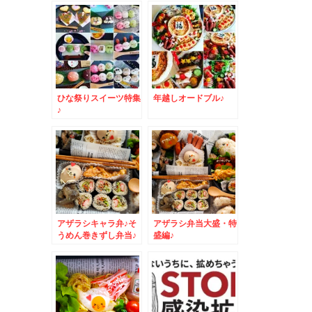
～＾＾
ひな祭りスイーツ特集
年越しオードブル♪
♪
アザラシキャラ弁♪そ
アザラシ弁当大盛・特
うめん巻きずし弁当♪
盛編♪