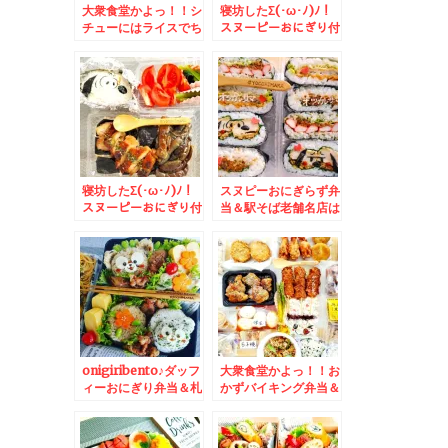
大衆食堂かよっ！！シ
寝坊したΣ(･ω･ﾉ)ﾉ！
チューにはライスでち
スヌーピーおにぎり付
いかわ弁当＆北海道民
き鶏ナス照り焼き丼＆
ソウルフード店「ぎょ
うざのみよしの」さん
で「グラタン」うま
っ！！
寝坊したΣ(･ω･ﾉ)ﾉ！
スヌピーおにぎらず弁
スヌーピーおにぎり付
当＆駅そば老舗名店は
き鶏ナス照り焼き丼
本店で食べよう♪「弁
菜亭本店」さんのかけ
そばとお得弁当と手作
り格安デザート♪
onigiribento♪ダッフ
大衆食堂かよっ！！お
ィーおにぎり弁当＆札
かずバイキング弁当＆
幌 「ごま蕎麦 鶴
ホルモン揚げ弁当＆す
喜」さんの日替わり蕎
っごい久々「丸亀製
麦「おろし蕎麦」(*
麺」さんの店舗限定