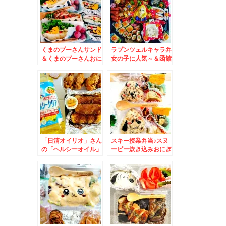
くまのプーさんサンド
ラプンツェルキャラ弁
＆くまのプーさんおに
女の子に人気～＆函館
ぎらず～(*´艸`*)
民ソウルフード♪「ラ
ッキーピエロ」さんの
「チャイニーズチキン
バーガー」食べたら病
みつきよ～
「日清オイリオ」さん
スキー授業弁当♪スヌ
の「ヘルシーオイル」
ーピー炊き込みおにぎ
ドラえもんボトルで大
り弁当＆中央区「弁菜
好評「ホルモン揚げ」
亭本店」さんの「おに
♪
ぎり弁当」おこわ入り
が当たり(*´艸`*)