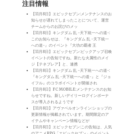
注目情報
【11月8日】エピックセブン:メンテナンスのお
知らせが遅れてしまったことについて、運営
チームからのお詫びのメッ
【11月8日】キングダム 乱 -天下統一への道-:
このお知らせは、『キングダム 乱 -天下統一
への道-』のイベント『大功の覇者 王
【11月8日】エピックセブン:ピックアップ召喚
イベントの告知ですね。新たな火属性のメイ
ジ【テネブレア】と、連携
【11月8日】キングダム 乱 -天下統一への道-:
『キングダム 乱 -天下統一への道-』と『ジョ
イフル』のコラボイベントが開催され
【11月8日】FC MOBILE:メンテナンスのお知
らせですね。新しいデイリーログインボーナ
スが導入されるようです
【11月8日】アヴァベルオンライン:ショップの
更新情報が掲載されています。期間限定のア
イテムやキャンペーン情報などが
【11月8日】エピックセブン:この告知は、人気
のアニメRPG「エピックセブン」のイベント