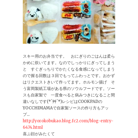
スキー用のお弁当です。 おにぎりのごはんは柔ら
かめに炊いてます。なのでしっかりにぎってしまう
と すぐぎっちりでかたくなる食感になってしまう
ので握る回数は３回でもってふわっとです。おかず
はリクエストきいて作ってます。ホルモン揚げ そ
う富岡製紙工場がある県のソウルフードです。ソー
スも自家製で 一度食べると病みつきになること間
違いなしです(*´艸`*)レシピはCOOKPADの
YOCCHIMAMAで自家製ソースの作り方もアッ
プ...
http://yorokobukao.blog.fc2.com/blog-entry-
6474.html
喜ぶ顔がみたくて