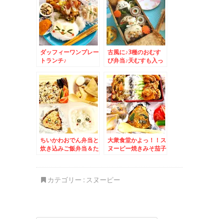
ですよね＾＾
ー香るエビピラフウマ
っ！
ダッフィーワンプレー
古風に♪3種のおむす
トランチ♪
び弁当♪天むすも入っ
てるよ～＾＾＆羽田空
港で一押しのテイクア
ウトおにぎりはこれ
っ！！お米絶品！！お
味も最高「和倉温泉
加賀谷」さんの「お結
び じゃことわさび
菜」最高！！！
ちいかわおでん弁当と
大衆食堂かよっ！！ス
炊き込みご飯弁当＆た
ヌーピー焼きみそ茄子
まには作ったものアッ
おにぎりと唐揚げ弁当
プ～得意の豚足煮込み
＆浜頓別町産「毛ガ
とニックジャガー♪
ニ」(*´艸`*)
カテゴリー :
スヌーピー