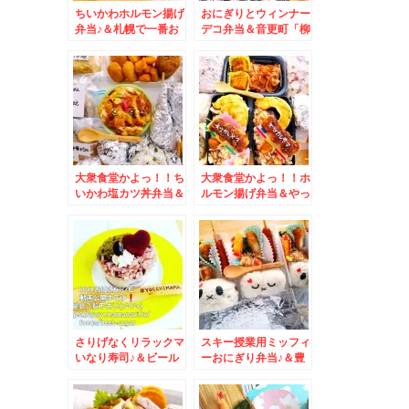
ちいかわホルモン揚げ
おにぎりとウィンナー
弁当♪＆札幌で一番お
デコ弁当＆音更町「柳
得な焼肉ランチは「蘭
月なつぞら店」ご存知
豆」さんに限る
の皆様も多いはず！！
っ！！！ジンギスカン
「三方六の切れ端」が
定食７５０円Σ(ﾟДﾟ)
うま～い(*´艸`*)
大衆食堂かよっ！！ち
大衆食堂かよっ！！ホ
いかわ塩カツ丼弁当＆
ルモン揚げ弁当＆やっ
「ドトール」さんでモ
ぱり「ゆで太郎西宮の
ーニング「大豆ミート
沢店」さんが美味しい
のハンバーガーセッ
の～♪「かき揚げ蕎
ト」いつもと違うメニ
麦」とクーポン♪(*´艸
ューにしてみた(*´艸
`*)
`*)
さりげなくリラックマ
スキー授業用ミッフィ
いなり寿司♪＆ビール
ーおにぎり弁当♪＆豊
にもおかずにも合
平区月寒「シーボー
う！！！ホルモン揚げ
ト」さんが3月末で閉
♪○○県民ソウルフード
店するってTT バタ