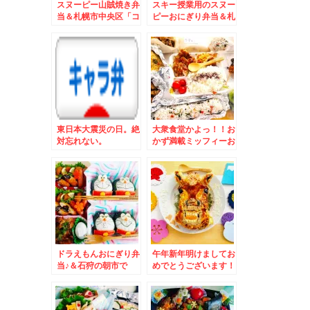
スヌーピー山賊焼き弁
スキー授業用のスヌー
当＆札幌市中央区「コ
ピーおにぎり弁当＆札
コノススキノ」「どん
幌中央区「スターフル
ぐり」さんのちくわパ
ーツ札幌店」さんの
ンとか♪
「とちあいか」苺３パ
ック１０００円～(*
´▽｀*)
東日本大震災の日。絶
大衆食堂かよっ！！お
対忘れない。
かず満載ミッフィーお
にぎり♪＆菊水三平さ
んの「酢豚」「塩ラー
メン」「半チャーハ
ン」
ドラえもんおにぎり弁
午年新年明けましてお
当♪＆石狩の朝市で
めでとうございます！
「茹でたてシャコ」食
午年お好み焼アート♪
べまくる～～～(*´艸
レシピ付き
`*)