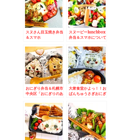
´艸`*)
「山菜うどん」(*´艸
`*)
スヌさん目玉焼き弁当
スヌーピーlunchbox
＆スマホ
弁当＆スマホについて
が。。。。。。。。と
機種変について教えて
時間は自分で作るもの
くださいm(__)m
(*-ω-)
おにぎり弁当＆札幌市
大衆食堂かよっ！！お
中央区「おにぎりのあ
ぱんちゅうさぎおにぎ
りんこ」オーロラタウ
りとおかず満載♪＆白
ン店さんのテイクアウ
石区「蘭豆」さんの
トお惣菜と五目おにぎ
「カルビラーメンラン
り弁当♪
チ」激辛 麺固め旨っ
(*´艸`*)