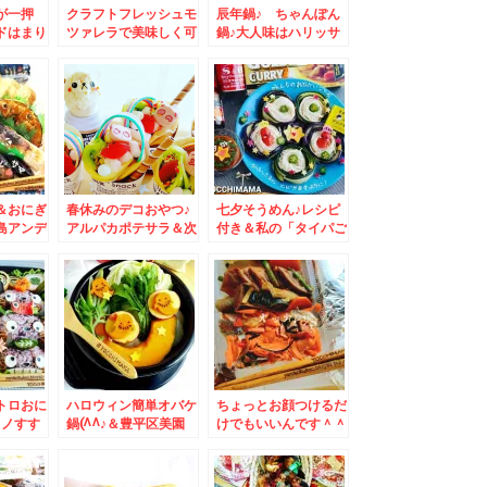
が一押
クラフトフレッシュモ
辰年鍋♪ ちゃんぽん
ドはまり
ツァレラで美味しく可
鍋♪大人味はハリッサ
(*´艸
愛いフルーツ旬カプレ
とヒハツ＋ジンジャー
ピ
ーゼ♪レシピ付き♪
で♪
＆おにぎ
春休みのデコおやつ♪
七夕そうめん♪レシピ
島アンデ
アルパカポテサラ＆次
付き＆私の「タイパご
礼絶品モ
男からのお土産「豚丼
はん」スタミナおかず
いっぴん」さんの豚三
と(*・ω・)(*-ω-)ウ
昧♪
ン♪ニララーメン(*´艸
`*)
トロおに
ハロウィン簡単オバケ
ちょっとお顔つけるだ
コノすす
鍋(^^♪＆豊平区美園
けでもいいんです＾＾
立て！！
「ごまそば遊鶴」さん
♪にっこりシャケ弁＆
屋」さん
の「日替わりランチ」
「立ち食いそば 豆
ト店「チ
「おろしそば」にハマ
福」さんのカレーも絶