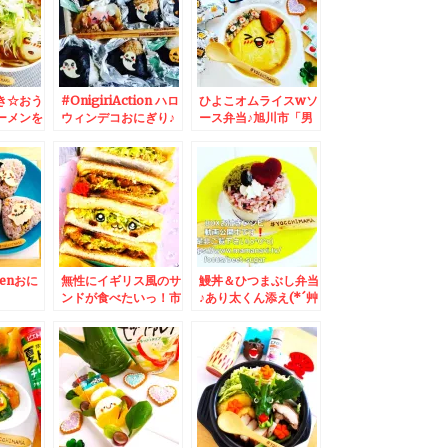
き☆おう
#OnigiriAction ハロ
ひよこオムライスwソ
ーメンを
ウィンデコおにぎり♪
ース弁当♪旭川市「男
艸`*)
＆念願の「ラッキーピ
山酒造」さんの「甘
エロ人見店」さんの
酒」♪昔ながらのタイ
「黒船ペリーライス」
プですよ～～～＾＾♪
(*´艸`*)
eenおに
無性にイギリス風のサ
鰻丼＆ひつまぶし弁当
ンドが食べたいっ！市
♪あり太くん添え(*´艸
nigiri♪
販のパンを使うコツ＆
`*)和歌山県有田名産
イルと雑
函館市「彩辛」さんの
「うなぎ屋かわすい」
～＾＾
曜日限定「塩ラーメ
さんの「鰻」！！！
ン」♪