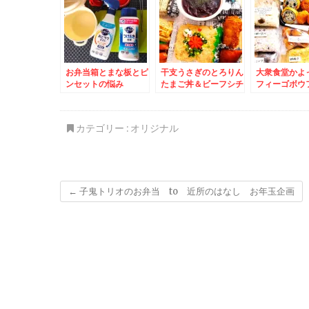
キン南蛮弁当
ちゃう！！(*´
お弁当箱とまな板とピ
干支うさぎのとろりん
大衆食堂かよっ
ンセットの悩み
たまご丼＆ビーフシチ
フィーゴボウフ
～。。。キュキュット
ュー弁当＆サロマ産の
´艸`*)おか
あとラクミストと つ
一年牡蠣♪激ウマ酒蒸
グ♪＆士幌町
けおき粉末で解
し＆グラタン☆
元用ポテトチ
カテゴリー :
オリジナル
決！！！
「塩味」「の
「コンソメ味
チ最強の美味
←
子鬼トリオのお弁当 to 近所のはなし お年玉企画