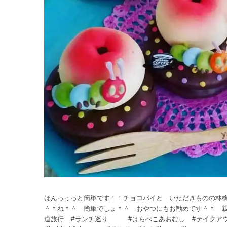
ほんっっっと簡単です！！チョコパイと いただきものの林檎
＾＾ね＾＾ 簡単でしょ＾＾ おやつにもお勧めです＾＾ 親
道旅行 #ランチ巡り #はらぺこあおむし #テイクアウ