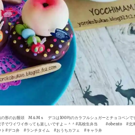
の形のお饅頭 М＆Мｓ デコは100均のカラフルシュガーとチョコペンで
子でワイワイ作っても楽しいですよ～＾＾#高校生弁当 #obento #北
ト#デコ弁 #ランチタイム #おうちカフェ #キャラ弁