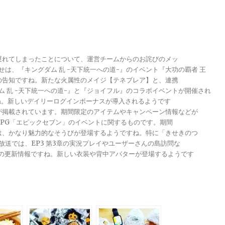
が遅れてしまったことについて、運営チームからのお詫びのメッ
らせは、『キングダム 乱 -天下統一への道-』のイベント『大功の覇者 王
トの告知ですね。新たな火属性のメイジ【テネブレア】と、連携
グダム 乱 -天下統一への道-』と『ジョイフル』のコラボイベントが開催され
ですね。新しいデイリーログインボーナスが導入されるようです
報が掲載されています。期間限定のアイテムやキャンペーン情報などが
メRPG「エピックセブン」のイベントに関するものです。期間
きは、かなり魅力的なそうびが登場するようですね。特に「きせきのつ
る放送では、EP3 第3章の実況プレイやユーザーさんの島訪問な
ンナップの更新情報ですね。新しい衣装や背中アバターが登場するようです