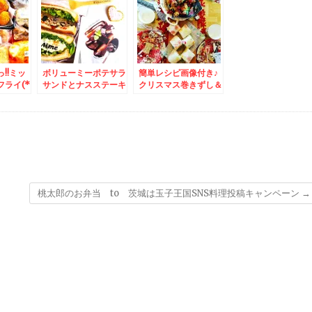
」♪買え
ってます(*´艸`*)６９
品です。ちなみに座れ
艸`*)
０円Σ(ﾟДﾟ)
ます＾＾
!!ミッ
ボリューミーポテサラ
簡単レシピ画像付き♪
ライ(*
サンドとナスステーキ
クリスマス巻きずし＆
ずバイキン
サンド♪＆プロテイン
吉祥寺で旧友で戦友の
生産者還
生活してます♪チョコ
友人とまったりお寿司
ップス」
味が飲みやすく美味し
♪「鮨やましろ」さん
り塩味」
い「Aime Protein」
」 ポテ
「エメプロテイン リ
しさ♪
ッチチョコレート味」
(*´艸`*)
桃太郎のお弁当 to 茨城は玉子王国SNS料理投稿キャンペーン
→