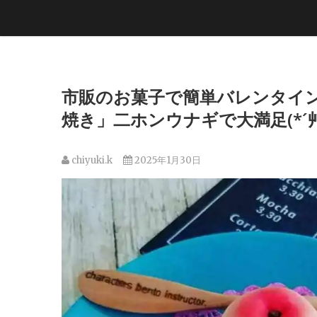
市販のお菓子で簡単バレンタイ
焼き」二ホンウナギで大満足(*´艸`
chiyuki.k
2025年1月30日