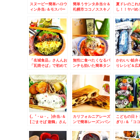
♪
スヌーピー簡単ハロウ
簡単うサンタ弁当☆＆
夏ドレのこれ
ィン弁当♪＆モスバー
札幌市ココノススキノ
し！！ヤバめ
ガーさんの「月見フォ
地下１階「回転寿司根
しちゃいました
カッチャ」で我が家の
室はなまる」さん横テ
`*)簡単レシ
ウィンナー事情もれ
イクアウト海鮮丼と
る。。。。。
「網走生白魚」激ウマ
っ！！でもって格安に
北海道の旬のお魚買え
ます(*´艸`*)
「名城食品」さんんお
無性に食べたくなるパ
かわいい鮭弁
「瓦焼そば」で初めて
ンチも効いた簡単タン
りレシピ＆広
瓦そば食べたぁ♪ハマ
パク質補給サラダ♪レ
ルセン聖地巡
るうまさ！！Σ(ﾟДﾟ)
シピ
ーニング☆
(。'・ω・。)弁当♪＆
カリフォルニアレーズ
こどもの日ト
[ごまそば 遊鶴」さん
ンで簡単レーズンパン
ぎり♪＆「コ
の「そばの実ごはん」
レシピ材料3つ！
きの」で出来
＆「日替わりランチ蕎
小樽「なると
麦」
のテイクアウ