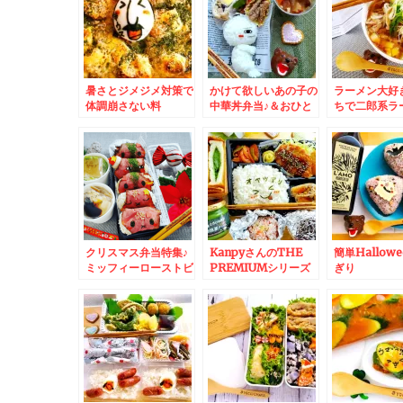
暑さとジメジメ対策で
かけて欲しいあの子の
ラーメン大好
体調崩さない料
中華丼弁当♪＆おひと
ちで二郎系ラ
理。。。。無性に食べ
り様で「吉野家」さん
ヘルシーに(*´
たくなる夏グラタン(*
(ΦωΦ)ﾌﾌﾌ…
´艸`*)
クリスマス弁当特集♪
KanpyさんのTHE
簡単Hallow
ミッフィーローストビ
PREMIUMシリーズ
ぎり
ーフおにぎり＆呉冷麺
の「宇治抹茶クリー
♪Halloweeno
が絶品～～～♪呉麺屋
ム」サンドおやつ付き
＆オリーブオ
さんの呉冷麺の地元皆
カツライス弁当♪＆本
穀って合う～
様の召し上がり方♪
格手揚げ「栃尾油揚
げ」～♪サンドにしよ
うか焼こうか(*・
ω・)(*-ω-)(*・
ω・)(*-ω-)ウンウン