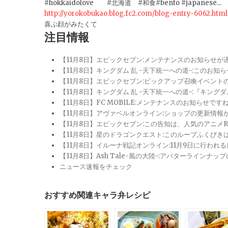
#hokkaidolove #北海道 #和食#bento #japanese...
http://yorokobukao.blog.fc2.com/blog-entry-6062.html
喜ぶ顔がみたくて
注目情報
【11月8日】エピックセブン:メンテナンスのお知らせ
【11月8日】キングダム 乱 -天下統一への道-:このお知
【11月8日】エピックセブン:ピックアップ召喚イベン
【11月8日】キングダム 乱 -天下統一への道-:『キン
【11月8日】FC MOBILE:メンテナンスのお知らせ
【11月8日】アヴァベルオンライン:ショップの更新情
【11月8日】エピックセブン:この告知は、人気のアニ
【11月8日】星のドラゴンクエスト:このループふくび
【11月8日】イルーナ戦記オンライン:11月9日に行われ
【11月8日】Ash Tale-風の大陸-:アバターライ
ニュース速報をチェック
おすすめ関連キャラ弁レシピ