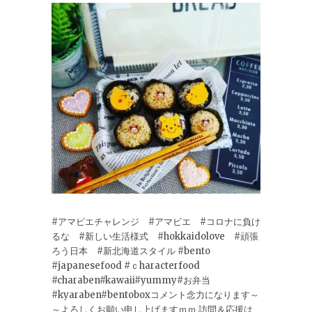
#アマビエチャレンジ #アマビエ #コロナに負け
るな #新しい生活様式 #hokkaidolove #頑張
ろう日本 #新北海道スタイル #bento
#japanesefood #ｃharacterfood
#charaben#kawaii#yummy#お弁当
#kyaraben#bentoboxコメント念力になります～
～よろしくお願い申し上げますｍｍ 訪問＆応援は