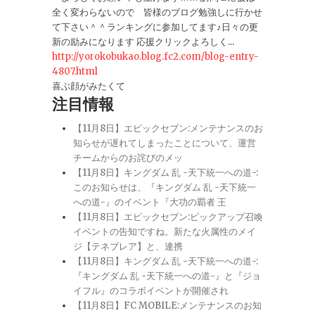
全く変わらないので 皆様のブログ勉強しに行かせ
て下さい＾＾ランキングに参加してます♪日々の更
新の励みになります 応援クリックよろしく...
http://yorokobukao.blog.fc2.com/blog-entry-
4807.html
喜ぶ顔がみたくて
注目情報
【11月8日】エピックセブン:メンテナンスのお
知らせが遅れてしまったことについて、運営
チームからのお詫びのメッ
【11月8日】キングダム 乱 -天下統一への道-:
このお知らせは、『キングダム 乱 -天下統一
への道-』のイベント『大功の覇者 王
【11月8日】エピックセブン:ピックアップ召喚
イベントの告知ですね。新たな火属性のメイ
ジ【テネブレア】と、連携
【11月8日】キングダム 乱 -天下統一への道-:
『キングダム 乱 -天下統一への道-』と『ジョ
イフル』のコラボイベントが開催され
【11月8日】FC MOBILE:メンテナンスのお知