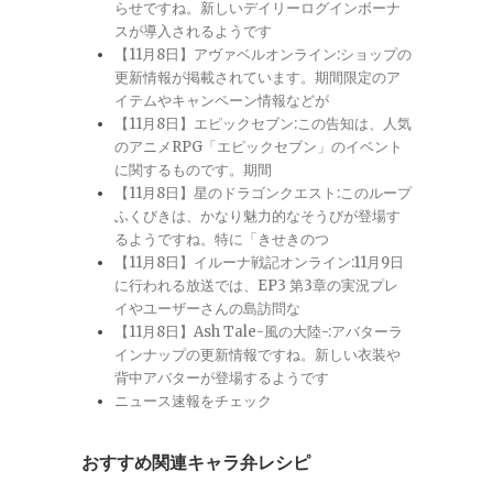
らせですね。新しいデイリーログインボーナ
スが導入されるようです
【11月8日】アヴァベルオンライン:ショップの
更新情報が掲載されています。期間限定のア
イテムやキャンペーン情報などが
【11月8日】エピックセブン:この告知は、人気
のアニメRPG「エピックセブン」のイベント
に関するものです。期間
【11月8日】星のドラゴンクエスト:このループ
ふくびきは、かなり魅力的なそうびが登場す
るようですね。特に「きせきのつ
【11月8日】イルーナ戦記オンライン:11月9日
に行われる放送では、EP3 第3章の実況プレ
イやユーザーさんの島訪問な
【11月8日】Ash Tale-風の大陸-:アバターラ
インナップの更新情報ですね。新しい衣装や
背中アバターが登場するようです
ニュース速報をチェック
おすすめ関連キャラ弁レシピ