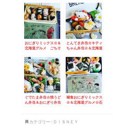
おにぎりミックス☆＆
とんてき弁当☆キティ
北海道グルメ ごちそ
ちゃん弁当☆＆北海道
うおにぎり♪
グルメ♪ワンコイン海
鮮丼☆
ぐでたま弁当☆焼うど
補食おにぎりミックス
ん弁当＆おにぎり弁当
☆＆北海道グルメ☆石
＆そうめん弁当＆北海
狩浜益～札幌＆愛媛ミ
道グルメ☆海鮮～＾＾
カン☆別海北海シマエ
♪
ビ
カテゴリー :
ＤＩＳＮＥＹ