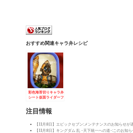
おすすめ関連キャラ弁レシピ
彩色海苔切りキャラ弁
シート仮面ライダーフ
ォーゼ ロケットステ
イツ
注目情報
【11月8日】エピックセブン:メンテナンスのお知らせ
【11月8日】キングダム 乱 -天下統一への道-:このお知