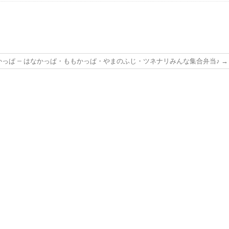
かっぱ – はなかっぱ・ももかっぱ・やまのふじ・ツネナリみんな集合弁当♪
→