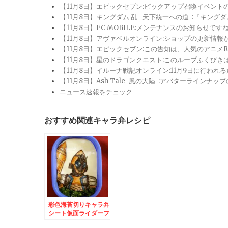
【11月8日】エピックセブン:ピックアップ召喚イベン
【11月8日】キングダム 乱 -天下統一への道-:『キン
【11月8日】FC MOBILE:メンテナンスのお知らせ
【11月8日】アヴァベルオンライン:ショップの更新情
【11月8日】エピックセブン:この告知は、人気のアニ
【11月8日】星のドラゴンクエスト:このループふくび
【11月8日】イルーナ戦記オンライン:11月9日に行われ
【11月8日】Ash Tale-風の大陸-:アバターライ
ニュース速報をチェック
おすすめ関連キャラ弁レシピ
彩色海苔切りキャラ弁
シート仮面ライダーフ
ォーゼ ロケットステ