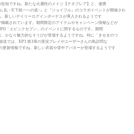
トの告知ですね。新たな火属性のメイジ【テネブレア】と、連携
グダム 乱 -天下統一への道-』と『ジョイフル』のコラボイベントが開催され
ですね。新しいデイリーログインボーナスが導入されるようです
報が掲載されています。期間限定のアイテムやキャンペーン情報などが
メRPG「エピックセブン」のイベントに関するものです。期間
きは、かなり魅力的なそうびが登場するようですね。特に「きせきのつ
る放送では、EP3 第3章の実況プレイやユーザーさんの島訪問な
ンナップの更新情報ですね。新しい衣装や背中アバターが登場するようです