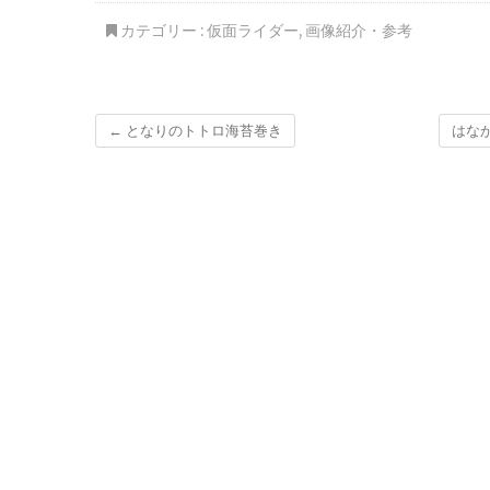
イツ
カテゴリー :
仮面ライダー
,
画像紹介・参考
←
となりのトトロ海苔巻き
はな