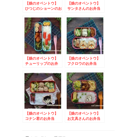
【娘のオベントウ】
【娘のオベントウ】
ひつじのショーンのお
サンタさんのお弁当
弁当
to 上進漬物写真投
稿キャンペーン
【娘のオベントウ】
【娘のオベントウ】
チューリップのお弁
フクロウのお弁当
当 to コッタSNS
キャンペーン
【娘のオベントウ】
【娘のオベントウ】
コナン君のお弁当
お文具さんのお弁当