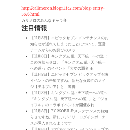
http://calimeron.blog51.fc2.com/blog-entry-
5676.html
カリメロのみんなキャラ弁
注目情報
【11月8日】エピックセブン:メンテナンスのお
知らせが遅れてしまったことについて、運営
チームからのお詫びのメッ
【11月8日】キングダム 乱 -天下統一への道-:
このお知らせは、『キングダム 乱 -天下統一
への道-』のイベント『大功の覇者 王
【11月8日】エピックセブン:ピックアップ召喚
イベントの告知ですね。新たな火属性のメイ
ジ【テネブレア】と、連携
【11月8日】キングダム 乱 -天下統一への道-:
『キングダム 乱 -天下統一への道-』と『ジョ
イフル』のコラボイベントが開催され
【11月8日】FC MOBILE:メンテナンスのお知
らせですね。新しいデイリーログインボーナ
スが導入されるようです
【11月8日】アヴァベルオンライン:ショップの