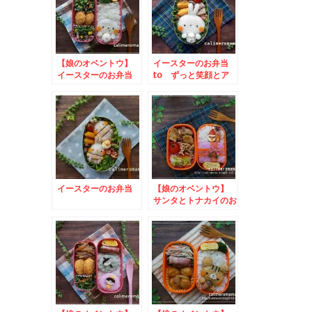
【娘のオベントウ】
イースターのお弁当
イースターのお弁当
to ずっと笑顔とア
to かりんほんぽお
ルフォートキャンペー
弁当箱プレゼントキャ
ン
ンペーン
イースターのお弁当
【娘のオベントウ】
サンタとトナカイのお
弁当