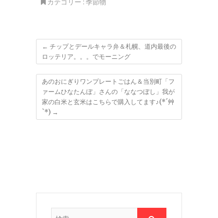
カテゴリー :
季節物
←
チップとデールキャラ弁＆札幌、道内最後の
ロッテリア。。。でモーニング
あのおにぎりワンプレートごはん＆当別町「フ
ァームひなたんぼ」さんの「ななつぼし」我が
家の白米と玄米はこちらで購入してます♪(*´艸
`*)
→