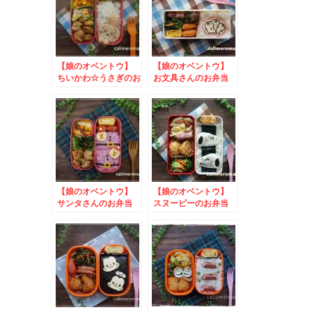
【娘のオベントウ】
【娘のオベントウ】
ちいかわ☆うさぎのお
お文具さんのお弁当
弁当
to ファンタアンバ
サ写真投稿キャンペー
ン
【娘のオベントウ】
【娘のオベントウ】
サンタさんのお弁当
スヌーピーのお弁当
to 揚げ物革命キャ
ンペーン