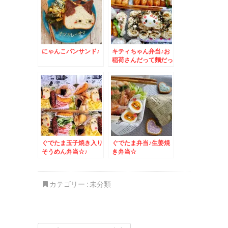
にゃんこパンサンド♪
キティちゃん弁当♪お
稲荷さんだって麵だっ
て♪
ぐでたま玉子焼き入り
ぐでたま弁当♪生姜焼
そうめん弁当☆♪
き弁当☆
カテゴリー :
未分類