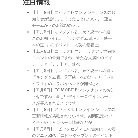
注目情報
【11月8日】エピックセブン:メンテナンスのお
知らせが遅れてしまったことについて、運営
チームからのお詫びのメッ
【11月8日】キングダム 乱 -天下統一への道-:
このお知らせは、『キングダム 乱 -天下統一
への道-』のイベント『大功の覇者 王
【11月8日】エピックセブン:ピックアップ召喚
イベントの告知ですね。新たな火属性のメイ
ジ【テネブレア】と、連携
【11月8日】キングダム 乱 -天下統一への道-:
『キングダム 乱 -天下統一への道-』と『ジョ
イフル』のコラボイベントが開催され
【11月8日】FC MOBILE:メンテナンスのお知
らせですね。新しいデイリーログインボーナ
スが導入されるようです
【11月8日】アヴァベルオンライン:ショップの
更新情報が掲載されています。期間限定のア
イテムやキャンペーン情報などが
【11月8日】エピックセブン:この告知は、人気
のアニメRPG「エピックセブン」のイベント