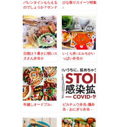
バレンタインもらえる
ひな祭りスイーツ特集
のでしょうか？サンド
♪
ウィッチ弁当☆
日焼け？暑さに弱いス
いくら丼♪エルモがい
ヌさん弁当☆
っぱい弁当☆
年越しオードブル♪
ピカチュウ弁当♪麺弁
当・おにぎり弁当・
MIX弁当・おかず
色々