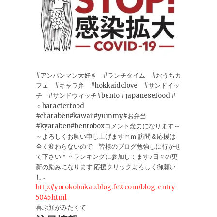
#アンパンマン大好き #ランチタイム #おうちカ
フェ #キャラ弁 #hokkaidolove #サンドイッ
チ #サンドウィッチ#bento #japanesefood #
ｃharacterfood
#charaben#kawaii#yummy#お弁当
#kyaraben#bentoboxコメント念力になります～
～よろしくお願い申し上げますｍｍ 訪問＆応援は
全く変わらないので 皆様のブログ勉強しに行かせ
て下さい＾＾ランキングに参加してます♪日々の更
新の励みになります 応援クリックよろしく御願い
し...
http://yorokobukao.blog.fc2.com/blog-entry-
5045.html
喜ぶ顔がみたくて