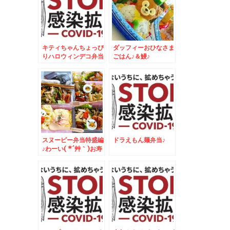
キティちゃんちょっぴ
ダッフィーおひなさま
りハロウィンデコ弁当
ごはん♪＆鰻♪
＆新甘泉梨☆５５１
HORAI肉まん祭り☆
スヌーピー弁当特盛編
ドラえもん麺弁当♪
♪わーい( *´艸｀)お寿
司にケーキに♪ドーナ
ツに＾＾