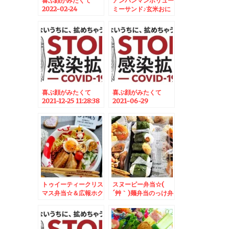
喜ぶ顔がみたくて
アンパンマンボリュー
2022-02-24
ミーサンド♪玄米おに
06:30:00
ぎり付き＾＾♪＆終活
キッチン用品編
喜ぶ顔がみたくて
喜ぶ顔がみたくて
2021-12-25 11:28:38
2021-06-29
09:49:20
トゥイーティークリス
スヌーピー弁当☆(
マス弁当☆＆広報ホク
´艸｀)麺弁当のっけ弁
レン11月号お弁当レシ
当おにぎり弁当♪
ピ掲載