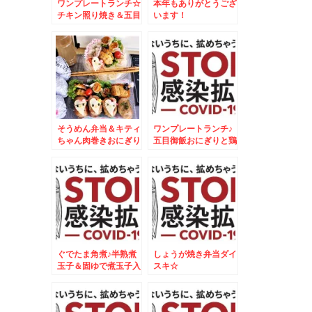
ワンプレートランチ☆
本年もありがとうござ
チキン照り焼き＆五目
います！
御飯焼きおにぎりプレ
ート☆
そうめん弁当＆キティ
ワンプレートランチ♪
ちゃん肉巻きおにぎり
五目御飯おにぎりと鶏
弁当＆猿払産生ホタテ
肉のオレンジ焼♪
～～＾＾♪
ぐでたま角煮♪半熟煮
しょうが焼き弁当ダイ
玉子＆固ゆで煮玉子入
スキ☆
り♪