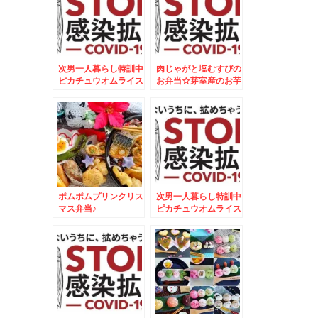
次男一人暮らし特訓中
肉じゃがと塩むすびの
ピカチュウオムライス
お弁当☆芽室産のお芋
2個目
が美味しすぎる～～～
～＾＾
ポムポムプリンクリス
次男一人暮らし特訓中
マス弁当♪
ピカチュウオムライス
☆