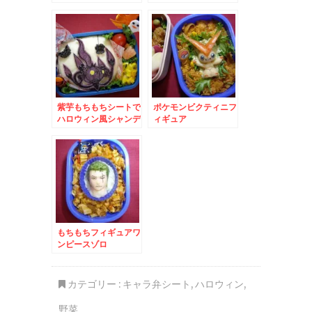
紫芋もちもちシートで
ポケモンビクティニフ
ハロウィン風シャンデ
ィギュア
ラ
もちもちフィギュアワ
ンピースゾロ
カテゴリー :
キャラ弁シート
,
ハロウィン
,
野菜