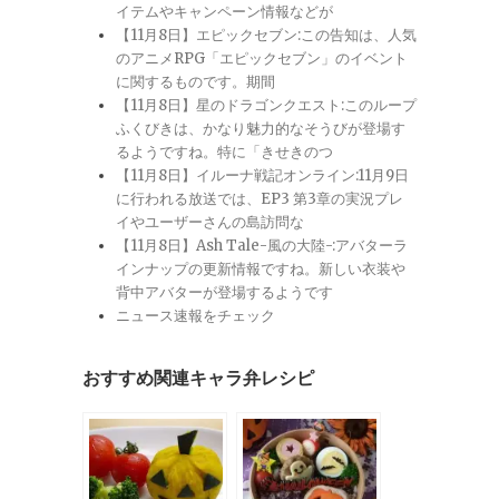
イテムやキャンペーン情報などが
【11月8日】エピックセブン:この告知は、人気
のアニメRPG「エピックセブン」のイベント
に関するものです。期間
【11月8日】星のドラゴンクエスト:このループ
ふくびきは、かなり魅力的なそうびが登場す
るようですね。特に「きせきのつ
【11月8日】イルーナ戦記オンライン:11月9日
に行われる放送では、EP3 第3章の実況プレ
イやユーザーさんの島訪問な
【11月8日】Ash Tale-風の大陸-:アバターラ
インナップの更新情報ですね。新しい衣装や
背中アバターが登場するようです
ニュース速報をチェック
おすすめ関連キャラ弁レシピ