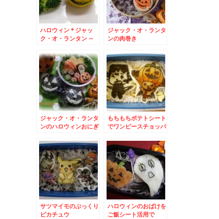
ハロウィン＊ジャッ
ジャック・オ・ランタ
ク・オ・ランタン –
ンの肉巻き
キャンドルじゃなくて
かぼちゃとチーズ★
ジャック・オ・ランタ
もちもちポテトシート
ンのハロウィンおにぎ
でワンピースチョッパ
り
ーマン
サツマイモのぷっくり
ハロウィンのおばけを
ピカチュウ
ご飯シート活用で