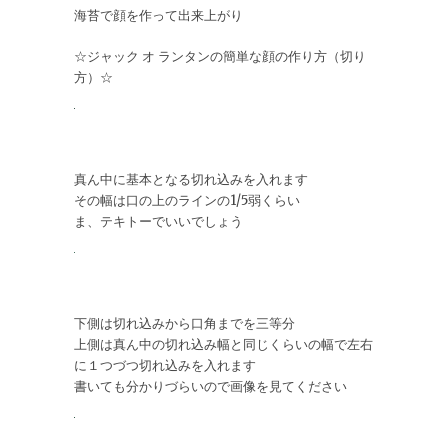
海苔で顔を作って出来上がり
☆ジャック オ ランタンの簡単な顔の作り方（切り
方）☆
真ん中に基本となる切れ込みを入れます
その幅は口の上のラインの1/5弱くらい
ま、テキトーでいいでしょう
下側は切れ込みから口角までを三等分
上側は真ん中の切れ込み幅と同じくらいの幅で左右
に１つづつ切れ込みを入れます
書いても分かりづらいので画像を見てください