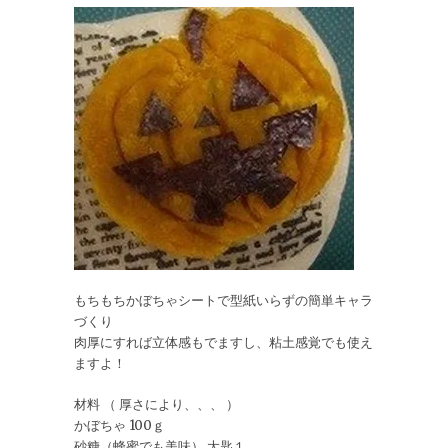
もちもちかぼちゃシートで型紙いらずの簡単キャラ
づくり
肉厚にすれば立体感もでますし、粘土感覚でも使え
ますよ！
材料 （ 厚さにより、、、 ）
かぼちゃ 100ｇ
砂糖（蜂蜜でも美味） 大匙１