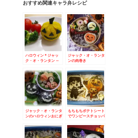
おすすめ関連キャラ弁レシピ
ハロウィン＊ジャッ
ジャック・オ・ランタ
ク・オ・ランタン –
ンの肉巻き
キャンドルじゃなくて
かぼちゃとチーズ★
ジャック・オ・ランタ
もちもちポテトシート
ンのハロウィンおにぎ
でワンピースチョッパ
り
ーマン