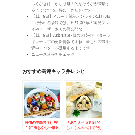
ふくびきは、かなり魅力的なそうびが登場す
るようですね。特に「きせきのつ
【11月8日】イルーナ戦記オンライン:11月9日
に行われる放送では、EP3 第3章の実況プレ
イやユーザーさんの島訪問な
【11月8日】Ash Tale-風の大陸-:アバターラ
インナップの更新情報ですね。新しい衣装や
背中アバターが登場するようです
ニュース速報をチェック
おすすめ関連キャラ弁レシピ
恐怖の中華丼？( ´艸
「あご入り 兵四郎だ
｀)目玉おやじ中華丼
し」さんの出汁でだし
弁当仁木町「仁木ファ
おにぎり♪が旨っ(*´艸