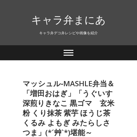
キャラ弁まにあ
キャラ弁デコ弁レシピや画像を紹介
マッシュル‐MASHLE弁当＆
「増田おはぎ」「うぐいす
深煎りきなこ 黒ゴマ 玄米
粉 くり抹茶 紫芋 ほうじ茶
くるみ よもぎ みたらしさ
つま」(*´艸`*)堪能～