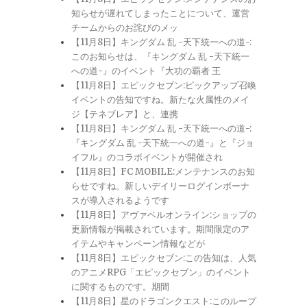
知らせが遅れてしまったことについて、運営
チームからのお詫びのメッ
【11月8日】キングダム 乱 -天下統一への道-:
このお知らせは、『キングダム 乱 -天下統一
への道-』のイベント『大功の覇者 王
【11月8日】エピックセブン:ピックアップ召喚
イベントの告知ですね。新たな火属性のメイ
ジ【テネブレア】と、連携
【11月8日】キングダム 乱 -天下統一への道-:
『キングダム 乱 -天下統一への道-』と『ジョ
イフル』のコラボイベントが開催され
【11月8日】FC MOBILE:メンテナンスのお知
らせですね。新しいデイリーログインボーナ
スが導入されるようです
【11月8日】アヴァベルオンライン:ショップの
更新情報が掲載されています。期間限定のア
イテムやキャンペーン情報などが
【11月8日】エピックセブン:この告知は、人気
のアニメRPG「エピックセブン」のイベント
に関するものです。期間
【11月8日】星のドラゴンクエスト:このループ