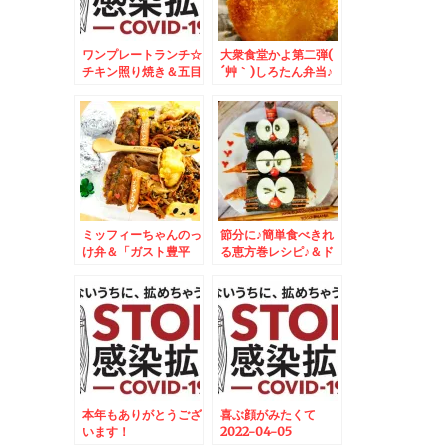
ワンプレートランチ☆
大衆食堂かよ第二弾(
チキン照り焼き＆五目
´艸｀)しろたん弁当♪
御飯焼きおにぎりプレ
＆暑い日に( ´艸｀)あ
ート☆
げまくりコロッケとコ
ロッケの秘訣
ミッフィーちゃんのっ
節分に♪簡単食べきれ
け弁＆「ガスト豊平
る恵方巻レシピ♪＆ド
店」さんの「キノコた
ラえもん恵方巻 コロ
っぷりカレーうどん九
助恵方巻
条ネギ入り」が懐かし
く美味しいお味(*´艸
`*)
本年もありがとうござ
喜ぶ顔がみたくて
います！
2022-04-05