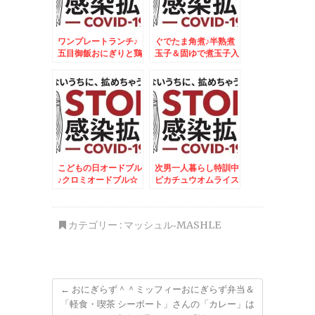
ワンプレートランチ♪
ぐでたま角煮♪半熟煮
五目御飯おにぎりと鶏
玉子＆固ゆで煮玉子入
肉のオレンジ焼♪
り♪
こどもの日オードブル
次男一人暮らし特訓中
♪クロミオードブル☆
ピカチュウオムライス
2個目
カテゴリー :
マッシュル‐MASHLE
←
おにぎらず＾＾ミッフィーおにぎらず弁当＆
「軽食・喫茶 シーボート」さんの「カレー」は