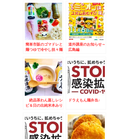
け♪
簡単市販のゴマドレと
道外講座のお知らせ～
麺つゆで冷やし担々麺
広島編
弁当♪
絶品茶わん蒸しレシ
ドラえもん麺弁当♪
ピ＆日の出純米本みり
ん×フーディストアワ
ード2023