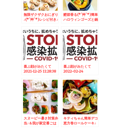
無限ザクザクおにぎり
鰹節香る(*´艸`*)簡単
♪(*´艸`*)レシピ付き♪
ハロウィンゴーズと鍋
♪トマトベース(*´艸
`*)レシピ♪
喜ぶ顔がみたくて
喜ぶ顔がみたくて
2021-12-25 11:28:38
2022-02-24
06:30:00
スヌーピー暑さ対策弁
キティちゃん簡単デコ
当♪＆我が家定番ごは
恵方巻ロールケーキ♪
ん進みまくりの大葉漬
＆