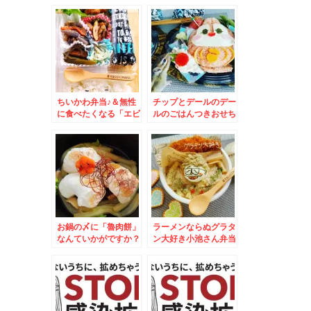
06:30:00
ちいかわ弁当♪＆無性
チップとデールのデー
に食べたくなる「エビ
ルのごはんつきおせち
ナスチリ炒め」(*´艸
は我が家用(*´艸`*)ど
`*)
らえもん一人おせち
お鍋の〆に「魯肉餅」
ラーメンならぬグラタ
なんていかがですか？
ン大好き小池さん弁当
簡単レシピ♪
♪