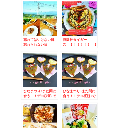
ーム・フルーツケーキ
`*)onigiri
ファクトリー」さんの
「アップルパイ」ナッ
ツ入りと「シフォン」
うまっ(*´艸`*)
忘れてはいけない日、
祝阪神タイガー
忘れられない日
ス！！！！！！！！！
！！！！お好み焼きア
ートでお祝い♪
ひなまつり♪まだ間に
ひなまつり♪まだ間に
合う！！デコ桜餅♪で
合う！！デコ桜餅♪で
おひなさま(*´艸`*)＆
おひなさま(*´艸`*)