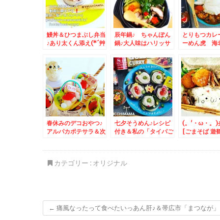
鰻丼＆ひつまぶし弁当
辰年鍋♪ ちゃんぽん
とりもつカレ
♪あり太くん添え(*´艸
鍋♪大人味はハリッサ
ーめん虎 海
`*)和歌山県有田名産
とヒハツ＋ジンジャー
トンコツ醤油
「うなぎ屋かわすい」
で♪
ルメ☆
さんの「鰻」！！！
春休みのデコおやつ♪
七夕そうめん♪レシピ
(。'・ω・。)
アルパカポテサラ＆次
付き＆私の「タイパご
[ごまそば 遊
男からのお土産「豚丼
はん」スタミナおかず
の「そばの実
いっぴん」さんの豚三
と(*・ω・)(*-ω-)ウ
＆「日替わり
昧♪
ン♪ニララーメン(*´艸
麦」
カテゴリー :
オリジナル
`*)
←
痛風なったって食べたいっあん肝♪＆帯広市「まつなが」