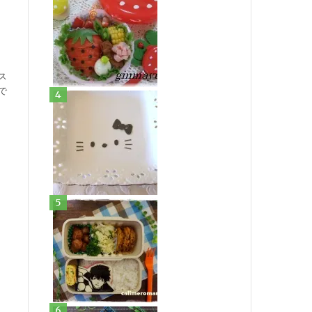
。
ス
で