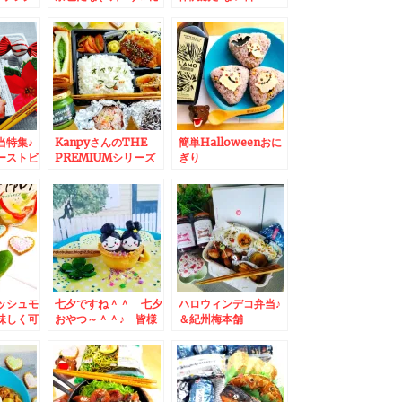
水「食事
幌市菊水「食事処三
理。。。。無性に食べ
んの「八
平」さんの「塩ラーメ
たくなる夏グラタン(*
「塩ラー
ン」♪(*´艸`*)
´艸`*)
*)うま
当特集♪
KanpyさんのTHE
簡単Halloweenおに
ーストビ
PREMIUMシリーズ
ぎり
＆呉冷麺
の「宇治抹茶クリー
♪Halloweenonigiri♪
♪呉麺屋
ム」サンドおやつ付き
＆オリーブオイルと雑
の地元皆
カツライス弁当♪＆本
穀って合う～～＾＾
り方♪
格手揚げ「栃尾油揚
げ」～♪サンドにしよ
うか焼こうか(*・
ω・)(*-ω-)(*・
ω・)(*-ω-)ウンウン
♪
ッシュモ
七夕ですね＾＾ 七夕
ハロウィンデコ弁当♪
味しく可
おやつ～＾＾♪ 皆様
＆紀州梅本舗
旬カプレ
のお願い事がお星さま
「UMENOHOSI」う
き♪
にとどきますよう
めノほし かつお梅に
に！！
ハマってます＾＾和歌
山グルメ☆