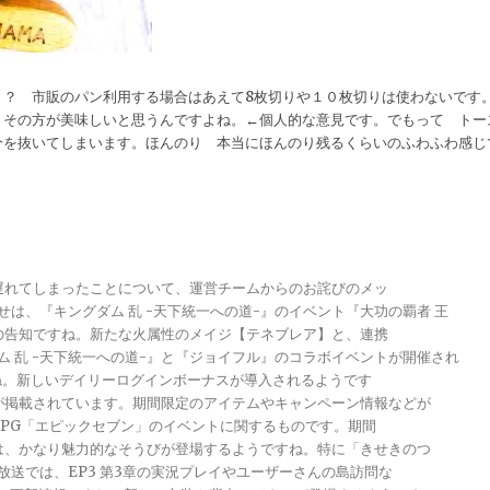
？？ 市販のパン利用する場合はあえて8枚切りや１０枚切りは使わないです
。その方が美味しいと思うんですよね。←個人的な意見です。でもって トー
分を抜いてしまいます。ほんのり 本当にほんのり残るくらいのふわふわ感じ
が遅れてしまったことについて、運営チームからのお詫びのメッ
らせは、『キングダム 乱 -天下統一への道-』のイベント『大功の覇者 王
トの告知ですね。新たな火属性のメイジ【テネブレア】と、連携
グダム 乱 -天下統一への道-』と『ジョイフル』のコラボイベントが開催され
ですね。新しいデイリーログインボーナスが導入されるようです
報が掲載されています。期間限定のアイテムやキャンペーン情報などが
メRPG「エピックセブン」のイベントに関するものです。期間
きは、かなり魅力的なそうびが登場するようですね。特に「きせきのつ
る放送では、EP3 第3章の実況プレイやユーザーさんの島訪問な