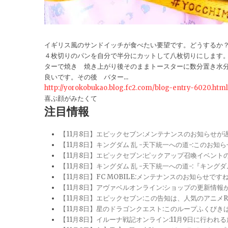
イギリス風のサンドイッチが食べたい要望です。どうするか
４枚切りのパンを自分で半分にカットして八枚切りにします
ターで焼き 焼き上がり後そのままトースターに数分置き水
良いです。その後 バター...
http://yorokobukao.blog.fc2.com/blog-entry-6020.html
喜ぶ顔がみたくて
注目情報
【11月8日】エピックセブン:メンテナンスのお知らせ
【11月8日】キングダム 乱 -天下統一への道-:このお知
【11月8日】エピックセブン:ピックアップ召喚イベン
【11月8日】キングダム 乱 -天下統一への道-:『キン
【11月8日】FC MOBILE:メンテナンスのお知らせ
【11月8日】アヴァベルオンライン:ショップの更新情
【11月8日】エピックセブン:この告知は、人気のアニ
【11月8日】星のドラゴンクエスト:このループふくび
【11月8日】イルーナ戦記オンライン:11月9日に行われ