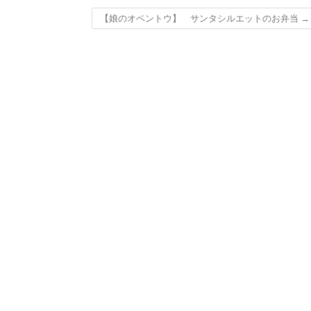
【娘のオベントウ】 サンタシルエットのお弁当
→