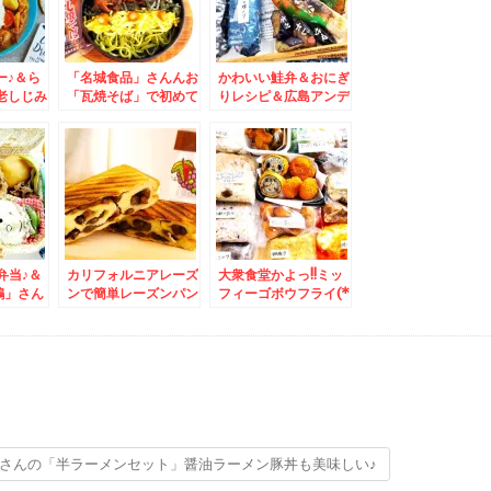
ー♪＆ら
「名城食品」さんんお
かわいい鮭弁＆おにぎ
老しじみ
「瓦焼そば」で初めて
りレシピ＆広島アンデ
☆札幌グ
瓦そば食べたぁ♪ハマ
ルセン聖地巡礼絶品モ
るうまさ！！Σ(ﾟДﾟ)
ーニング☆
弁当♪＆
カリフォルニアレーズ
大衆食堂かよっ!!ミッ
鶴」さん
ンで簡単レーズンパン
フィーゴボウフライ(*
ごはん」
レシピ材料3つ！
´艸`*)おかずバイキン
ランチ蕎
グ♪＆士幌町生産者還
元用ポテトチップス」
「塩味」「のり塩味」
「コンソメ味」 ポテ
チ最強の美味しさ♪
さんの「半ラーメンセット」醤油ラーメン豚丼も美味しい♪