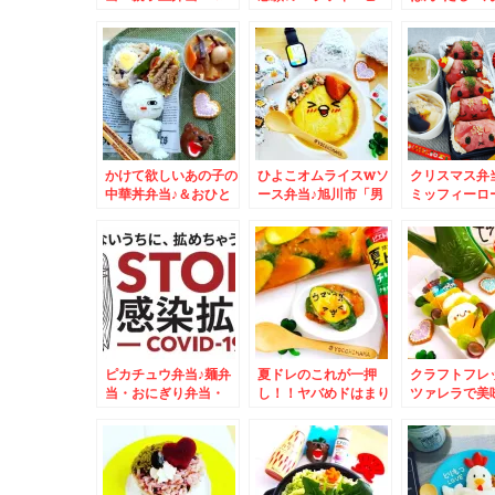
「追風丸 総本店」ﾊﾔ
ロ人見店」「塩ラーメ
マ＆白石区菊
ﾃﾏﾙさんの「塩ラーメ
ン」Σ(ﾟДﾟ)あの味だ
処 三平」さ
ン」(*´艸`*)うまし♪
っ！！！！！
宝菜定食」と
メン」(*´艸`
っ！！！
かけて欲しいあの子の
ひよこオムライスwソ
クリスマス弁
中華丼弁当♪＆おひと
ース弁当♪旭川市「男
ミッフィーロ
り様で「吉野家」さん
山酒造」さんの「甘
ーフおにぎり
(ΦωΦ)ﾌﾌﾌ…
酒」♪昔ながらのタイ
が絶品～～～
プですよ～～～＾＾♪
さんの呉冷麺
様の召し上が
ピカチュウ弁当♪麺弁
夏ドレのこれが一押
クラフトフレ
当・おにぎり弁当・
し！！ヤバめドはまり
ツァレラで美
MIX弁当・おかず
しちゃいました(*´艸
愛いフルーツ
色々
`*)簡単レシピ
ーゼ♪レシピ付