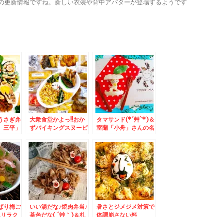
ンナップの更新情報ですね。新しい衣装や背中アバターが登場するようです
うさぎ弁
大衆食堂かよっ!!おか
タマサンド(*´艸`*)＆
 三平」
ずバイキングスヌーピ
室蘭「小舟」さんの名
ーメン」
ー弁当♪＆菊水「味処
物はカレーラーメンだ
艸`*)
三平」さんの「塩ラー
けではない「塩ラーメ
メン」がやっぱり美味
ン」もおいし(*´艸`*)
しすぎるっ(*´艸`*)
ぱり梅ご
いい湯だな♪焼肉弁当♪
暑さとジメジメ対策で
んリラク
茶色だな( ´艸｀)＆札
体調崩さない料