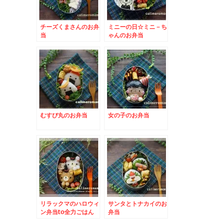
チーズくまさんのお弁
ミニーの日☆ミニ－ち
当
ゃんのお弁当
むすび丸のお弁当
女の子のお弁当
リラックマのハロウィ
サンタとトナカイのお
ン弁当to全力ごはん
弁当