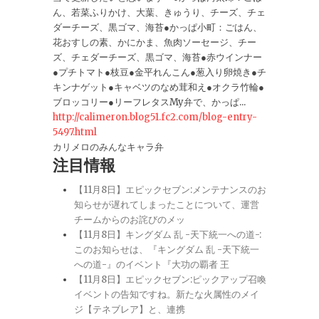
ん、若菜ふりかけ、大葉、きゅうり、チーズ、チェ
ダーチーズ、黒ゴマ、海苔●かっぱ小町：ごはん、
花おすしの素、かにかま、魚肉ソーセージ、チー
ズ、チェダーチーズ、黒ゴマ、海苔●赤ウインナー
●プチトマト●枝豆●金平れんこん●葱入り卵焼き●チ
キンナゲット●キャベツのなめ茸和え●オクラ竹輪●
ブロッコリー●リーフレタスMy弁で、かっぱ...
http://calimeron.blog51.fc2.com/blog-entry-
5497.html
カリメロのみんなキャラ弁
注目情報
【11月8日】エピックセブン:メンテナンスのお
知らせが遅れてしまったことについて、運営
チームからのお詫びのメッ
【11月8日】キングダム 乱 -天下統一への道-:
このお知らせは、『キングダム 乱 -天下統一
への道-』のイベント『大功の覇者 王
【11月8日】エピックセブン:ピックアップ召喚
イベントの告知ですね。新たな火属性のメイ
ジ【テネブレア】と、連携