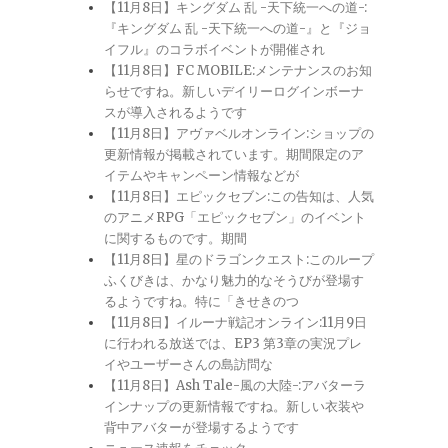
【11月8日】キングダム 乱 -天下統一への道-:
『キングダム 乱 -天下統一への道-』と『ジョ
イフル』のコラボイベントが開催され
【11月8日】FC MOBILE:メンテナンスのお知
らせですね。新しいデイリーログインボーナ
スが導入されるようです
【11月8日】アヴァベルオンライン:ショップの
更新情報が掲載されています。期間限定のア
イテムやキャンペーン情報などが
【11月8日】エピックセブン:この告知は、人気
のアニメRPG「エピックセブン」のイベント
に関するものです。期間
【11月8日】星のドラゴンクエスト:このループ
ふくびきは、かなり魅力的なそうびが登場す
るようですね。特に「きせきのつ
【11月8日】イルーナ戦記オンライン:11月9日
に行われる放送では、EP3 第3章の実況プレ
イやユーザーさんの島訪問な
【11月8日】Ash Tale-風の大陸-:アバターラ
インナップの更新情報ですね。新しい衣装や
背中アバターが登場するようです