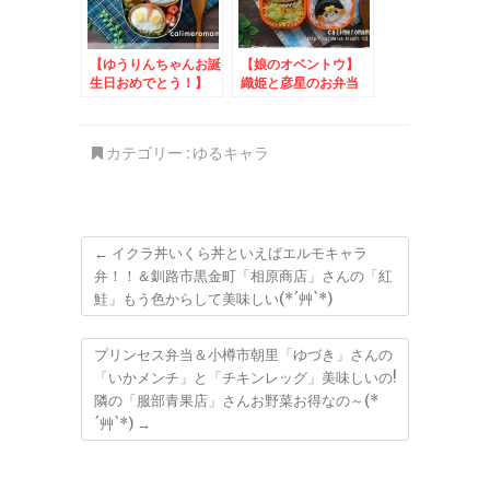
【ゆうりんちゃんお誕
【娘のオベントウ】
生日おめでとう！】
織姫と彦星のお弁当
ウルトラマンのお弁当
カテゴリー :
ゆるキャラ
←
イクラ丼いくら丼といえばエルモキャラ
弁！！＆釧路市黒金町「相原商店」さんの「紅
鮭」もう色からして美味しい(*´艸`*)
プリンセス弁当＆小樽市朝里「ゆづき」さんの
「いかメンチ」と「チキンレッグ」美味しいの!
隣の「服部青果店」さんお野菜お得なの～(*
´艸`*)
→