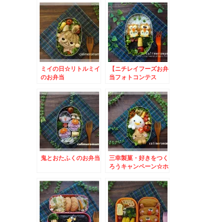
ミイの日☆リトルミイ
【ニチレイフーズお弁
のお弁当
当フォトコンテス
ト】 フクロウのお弁
当とこいのぼりのお弁
当
鬼とおたふくのお弁当
三幸製菓・好きをつく
ろうキャンペーン☆ホ
ワミルのお弁当