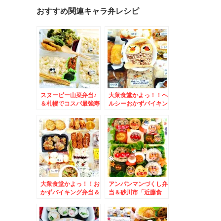
おすすめ関連キャラ弁レシピ
スヌーピー山菜弁当♪
大衆食堂かよっ！！ヘ
＆札幌でコスパ最強寿
ルシーおかずバイキン
司ランチ食べるなら絶
グ スヌーピーエッグ
対こちら！「回転寿司
コロッケ弁当＆「ごま
函館漁火」川沿ソシア
そば八千代」さんの
店さんの「Cランチ」
「鍋焼きうどん」絶品
「海鮮軍艦」「食後コ
えび天入りでも９００
ーヒー」１０００円で
円Σ(ﾟДﾟ)
おつりくるって(@￣□
￣@;)！！
大衆食堂かよっ！！お
アンパンマンづくし弁
かずバイキング弁当＆
当＆砂川市「近藤食
ホルモン揚げ弁当＆す
品」さんの絶品お惣
っごい久々「丸亀製
菜 美唄～三笠～砂川
麺」さんの店舗限定
～由仁町など近郊で購