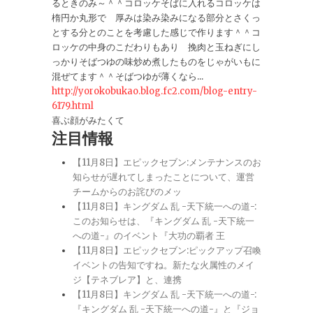
るときのみ～＾＾コロッケそばに入れるコロッケは
楕円か丸形で 厚みは染み染みになる部分とさくっ
とする分とのことを考慮した感じで作ります＾＾コ
ロッケの中身のこだわりもあり 挽肉と玉ねぎにし
っかりそばつゆの味炒め煮したものをじゃがいもに
混ぜてます＾＾そばつゆが薄くなら...
http://yorokobukao.blog.fc2.com/blog-entry-
6179.html
喜ぶ顔がみたくて
注目情報
【11月8日】エピックセブン:メンテナンスのお
知らせが遅れてしまったことについて、運営
チームからのお詫びのメッ
【11月8日】キングダム 乱 -天下統一への道-:
このお知らせは、『キングダム 乱 -天下統一
への道-』のイベント『大功の覇者 王
【11月8日】エピックセブン:ピックアップ召喚
イベントの告知ですね。新たな火属性のメイ
ジ【テネブレア】と、連携
【11月8日】キングダム 乱 -天下統一への道-:
『キングダム 乱 -天下統一への道-』と『ジョ