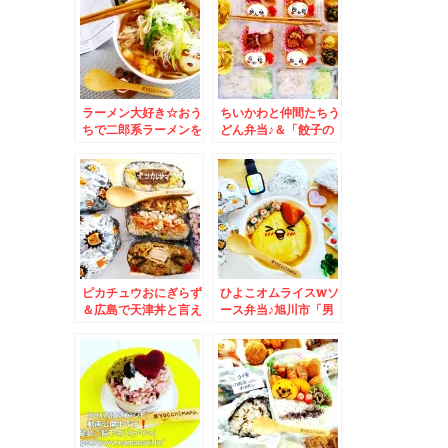
(*´艸`*)メロン味なぜ
キ丼」もちろん「サー
かカップ2個(・・?
ロインステーキ丼」(*
´艸`*)とろける美味～
ラーメン大好き☆おう
ちいかわと仲間たちう
ちで二郎系ラーメンを
どん弁当♪＆「餃子の
ヘルシーに(*´艸`*)
王将」さんで「天津飯
セット」＆「野菜炒
め」(*´艸`*)
ピカチュウおにぎらず
ひよこオムライスwソ
＆広島で天津丼と言え
ース弁当♪旭川市「男
ば「蓬莱」さん餡だく
山酒造」さんの「甘
「天津丼とミニチャー
酒」♪昔ながらのタイ
ハン」って大盛Σ(ﾟ
プですよ～～～＾＾♪
Дﾟ)