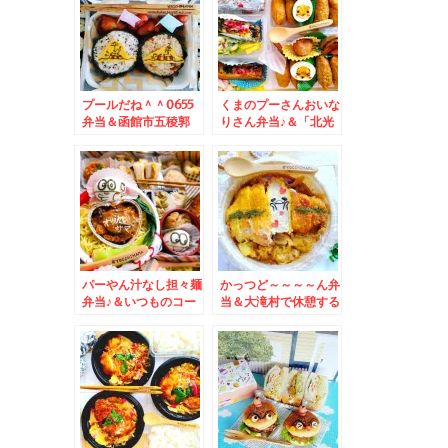
「山菜うどん」(*´艸
入できます(*´艸`*)
`*)
プールだね＾＾0655
くまのプーさんおいな
弁当＆函館市五稜郭
りさん弁当♪＆「北光
チョコレート専門店
園」さんで焼肉～＾＾
「シュエットカカオ」
「塩ホルモン」「ユッ
さんの「シュエットシ
ケジャンスープ」(*
ョコラ」(*´艸`*)
´艸`*)
パーやん汁なし担々麺
かっつど～～～～ん弁
弁当♪＆いつものコー
当＆大滝村で休憩する
ヒーが美味しいcafe♪
なら「きのこ王国」の
大滝名物「きのこ汁」
110円Σ(ﾟДﾟ)は話のタ
ネにも是非♪