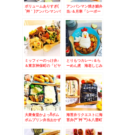
ボリュームありすぎ(
アンパンマン焼き鯖弁
´艸｀)アンパンマンバ
当♪＆月寒「シーポー
ーガー弁当♪＆久々～
ト」さんで「焼きソー
「大阪王将」さんの
メン」
「中華そば」がクオリ
ティ高くコスパ良く大
満足な件Σ(ﾟДﾟ)
ミッフィーのっけ弁♪
とりもつカレー♪＆ら
＆東京神保町の「ビヤ
ーめん虎 海老しじみ
ホール ランチョン」
トンコツ醤油☆札幌グ
さんの「オムライス」
ルメ☆
が大好き－っ(*´艸`*)
大衆食堂かよっ!!ポム
海苔弁リクエストに海
ポムプリン弁当おかず
苔弁(*´艸`*)＆八雲町
バイキング弁当＆懐か
「焼肉舎 ふるや」さ
しいフローズンアイス
んの「八雲和牛ステー