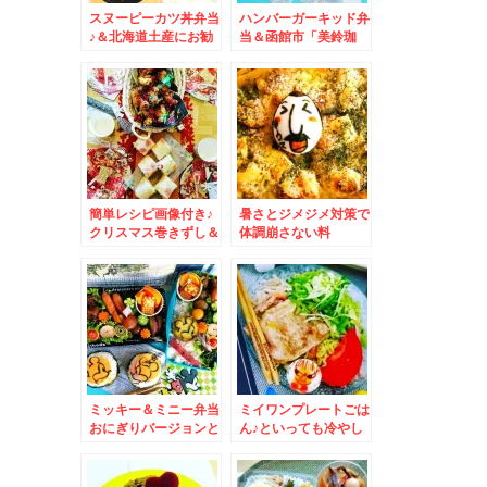
スヌーピーカツ丼弁当
ハンバーガーキッド弁
♪＆北海道土産にお勧
当＆函館市「美鈴珈
め空港では買えない
琲」さんのドリップパ
「柳月」さんの「オタ
ック(*´艸`*)
ルト」(*´艸`*)
簡単レシピ画像付き♪
暑さとジメジメ対策で
クリスマス巻きずし＆
体調崩さない料
吉祥寺で旧友で戦友の
理。。。。無性に食べ
友人とまったりお寿司
たくなる夏グラタン(*
♪「鮨やましろ」さん
´艸`*)
ミッキー＆ミニー弁当
ミイワンプレートごは
おにぎりバージョンと
ん♪といっても冷やし
弁当バージョン＆八雲
中華＆今晩の打ち上げ
町「焼肉舎 ふるや」
は札幌老舗塩ホルモン
さんの「八雲小町豚ロ
で有名な「北光園」さ