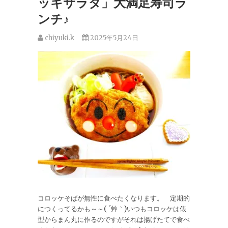
ッキサラダ」大満足寿司ラ
ンチ♪
chiyuki.k
2025年5月24日
コロッケそばが無性に食べたくなります。 定期的
につくってるかも～～( ´艸｀)いつもコロッケは俵
型からまん丸に作るのですがそれは揚げたてで食べ