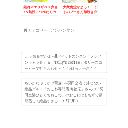
銀魂☆エリザベス弁当
大衆食堂かよっ！！く
♪＆無性につゆだくの
まのプーさん卵焼き弁
自分好みの具材のみ入
当＆札幌民ソウルフー
れたトマトソースパス
ド「餃子のみよしの」
タが食べたくなるっ
さんの「野菜餃子」が
カテゴリー :
アンパンマン
(ΦωΦ)ﾌﾌﾌ…
好み～♪(*´艸`*)店舗
限定なので気をつけ
て！
←
大衆食堂かよっ!!パペットスンスン「ノンノ
ンキャラ弁」＆「Tully's coffee」タリーズコ
ーヒーで打ち合わせ～＾＾♪ほっと一息＾＾
ちいかわぶっかけ蕎麦♪＆羽田空港で外せない
絶品グルメ「おこわ専門店 寿徳庵」さんの「羽
田空港ひとくちおこわ」のおこわはもち米で蒸
籠蒸しで絶品すぎる！！Σ(ﾟДﾟ)
→