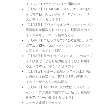
イフル』のコラボイベントが開催され
【11月8日】FC MOBILE:メンテナンスのお知
らせですね。新しいデイリーログインボーナ
スが導入されるようです
【11月8日】アヴァベルオンライン:ショップの
更新情報が掲載されています。期間限定のア
イテムやキャンペーン情報などが
【11月8日】エピックセブン:この告知は、人気
のアニメRPG「エピックセブン」のイベント
に関するものです。期間
【11月8日】星のドラゴンクエスト:このループ
ふくびきは、かなり魅力的なそうびが登場す
るようですね。特に「きせきのつ
【11月8日】イルーナ戦記オンライン:11月9日
に行われる放送では、EP3 第3章の実況プレ
イやユーザーさんの島訪問な
【11月8日】Ash Tale-風の大陸-:アバターラ
インナップの更新情報ですね。新しい衣装や
背中アバターが登場するようです
ニュース速報をチェック