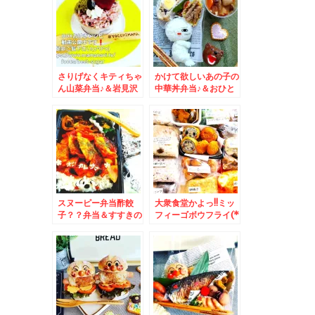
ース生姜焼きランチ」
んで♪
(*´艸`*)うまっ
さりげなくキティちゃ
かけて欲しいあの子の
ん山菜弁当♪＆岩見沢
中華丼弁当♪＆おひと
「元祖もつそば 希
り様で「吉野家」さん
林」さんの「カレー南
(ΦωΦ)ﾌﾌﾌ…
蛮」食べてみた(*´艸
`*)
スヌーピー弁当酢餃
大衆食堂かよっ!!ミッ
子？？弁当＆すすきの
フィーゴボウフライ(*
穴場ランチで美味しい
´艸`*)おかずバイキン
「孝華」さんの「麻婆
グ♪＆士幌町生産者還
豆腐」と「鶏絲湯麵」
元用ポテトチップス」
チースタンメン(*´艸
「塩味」「のり塩味」
`*)
「コンソメ味」 ポテ
チ最強の美味しさ♪