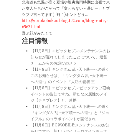
北海道も気温が高く夏場や蝦夷梅雨時期に出張で来
た友人たちがこぞって「変わらない～暑い～」とブ
ツブツ言ってます( ´艸｀)ホントどう...
http://yorokobukao.blog.fc2.com/blog-entry-
6562.html
喜ぶ顔がみたくて
注目情報
【11月8日】エピックセブン:メンテナンスのお
知らせが遅れてしまったことについて、運営
チームからのお詫びのメッ
【11月8日】キングダム 乱 -天下統一への道-:
このお知らせは、『キングダム 乱 -天下統一
への道-』のイベント『大功の覇者 王
【11月8日】エピックセブン:ピックアップ召喚
イベントの告知ですね。新たな火属性のメイ
ジ【テネブレア】と、連携
【11月8日】キングダム 乱 -天下統一への道-:
『キングダム 乱 -天下統一への道-』と『ジョ
イフル』のコラボイベントが開催され
【11月8日】FC MOBILE:メンテナンスのお知
らせですね。新しいデイリーログインボーナ