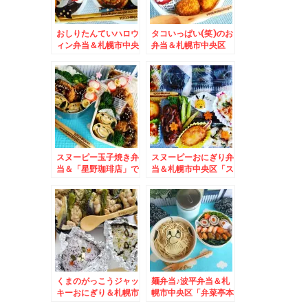
おしりたんていハロウ
タコいっぱい(笑)のお
ィン弁当＆札幌市中央
弁当＆札幌市中央区
区「チロリン村」さん
「スターフルーツ札幌
の「えびとほうれん草
店」さんがありがたす
のトマトクリーム」う
ぎる～
ま(*´艸`*)
スヌーピー玉子焼き弁
スヌーピーおにぎり弁
当＆「星野珈琲店」で
当＆札幌市中央区「ス
打ち合わせ兼「モーニ
ターフルーツ」さん
ング」(*´艸`*)
くまのがっこうジャッ
麺弁当♪波平弁当＆札
キーおにぎり＆札幌市
幌市中央区「弁菜亭本
東札幌「助六」さん
店」さんの「わかめそ