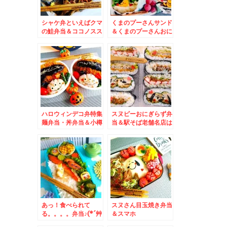
シャケ弁といえばクマ
くまのプーさんサンド
の鮭弁当＆ココノスス
＆くまのプーさんおに
キノでスモークと言え
ぎらず～(*´艸`*)
ば(*´艸`*)「燻製鯖寿
司」「照焼スモークチ
キン弁当」「燻製チャ
ーシュー弁当」
ハロウィンデコ弁特集
スヌピーおにぎらず弁
麺弁当・丼弁当＆小樽
当＆駅そば老舗名店は
朝里「ゆづき」さんの
本店で食べよう♪「弁
おふくろの味が美味し
菜亭本店」さんのかけ
い～♪「エビフライ」
そばとお得弁当と手作
「鶏レーバー煮」「平
り格安デザート♪
天」
あっ！食べられて
スヌさん目玉焼き弁当
る。。。。弁当♪(*´艸
＆スマホ
`*)＆札幌市菊水上町
が。。。。。。。。と