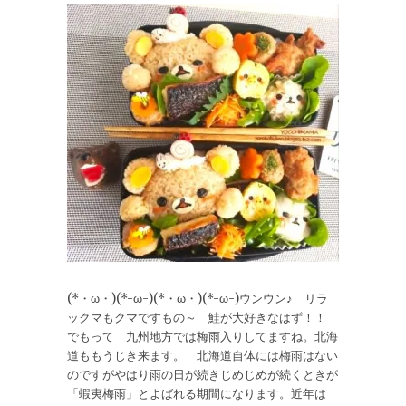
(*・ω・)(*-ω-)(*・ω・)(*-ω-)ウンウン♪ リラ
ックマもクマですもの～ 鮭が大好きなはず！！
でもって 九州地方では梅雨入りしてますね。北海
道ももうじき来ます。 北海道自体には梅雨はない
のですがやはり雨の日が続きじめじめが続くときが
「蝦夷梅雨」とよばれる期間になります。近年は