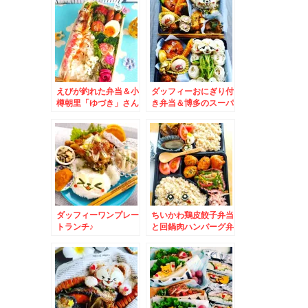
えびが釣れた弁当＆小
ダッフィーおにぎり付
樽朝里「ゆづき」さん
き弁当＆博多のスーパ
のお惣菜もレッグもイ
ーで購入した「ソフト
カメンチも激ウマよ～
スパゲッティ」が想像
♪
以上に美味しかった件
(*´艸`*)
ダッフィーワンプレー
ちいかわ鶏皮餃子弁当
トランチ♪
と回鍋肉ハンバーグ弁
当＆札幌市中央区「弁
菜亭本店」さんの「わ
かめそば」「日替わり
定食牛カルビ丼」お肉
厚め(*´艸`*)