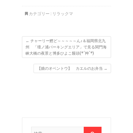
カテゴリー :
リラックマ
←
チャーリー鰹ど～～～～～ん♪＆福岡県北九
州 「壇ノ浦パーキングエリア」で見る関門海
峡大橋の夜景と博多ひよこ饅頭(*´艸`*)
【娘のオベントウ】 カエルのお弁当
→