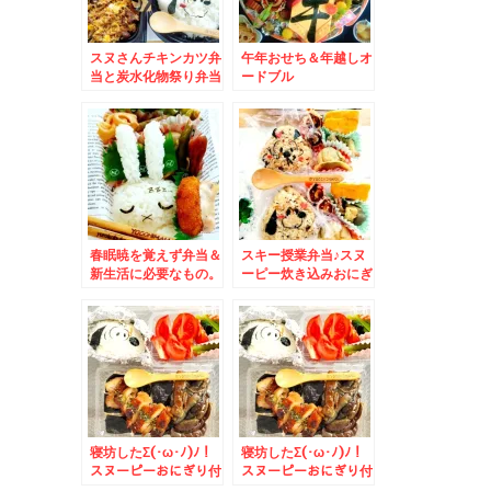
スヌさんチキンカツ弁
午年おせち＆年越しオ
当と炭水化物祭り弁当
ードブル
＆中央区狸小路「狸
comichi」内「シハ
チ鮮魚店」さんのテイ
クアウト握り寿司♪お
得すぎっ！！
春眠暁を覚えず弁当＆
スキー授業弁当♪スヌ
新生活に必要なもの。
ーピー炊き込みおにぎ
（一人暮らし）
り弁当＆中央区「弁菜
亭本店」さんの「おに
ぎり弁当」おこわ入り
が当たり(*´艸`*)
寝坊したΣ(･ω･ﾉ)ﾉ！
寝坊したΣ(･ω･ﾉ)ﾉ！
スヌーピーおにぎり付
スヌーピーおにぎり付
き鶏ナス照り焼き丼＆
き鶏ナス照り焼き丼