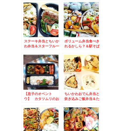
「ひとくちナス天１０
ば」「日替わり定食豚
円」ってΣ(･ω･ﾉ)ﾉ！
キムチ」
コスパ最強のお弁当屋
さん
ステーキ弁当とちいか
ボリューム弁当食べき
わ弁当＆スターフルー
れるかしら？＆駅そば
ツ札幌店さんの塗り絵
老舗名店は本店で食べ
～でほっこり(*´艸`*)
よう♪「弁菜亭本店」
さんの「日替わりラン
チ豚汁定食」とお得弁
当と手作り格安デザー
ト♪
【息子のオベント
ちいかわおでん弁当と
ウ】 カタツムリのお
炊き込みご飯弁当＆た
弁当
まには作ったものアッ
プ～得意の豚足煮込み
とニックジャガー♪