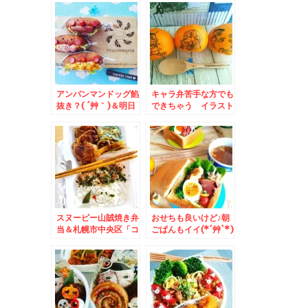
「食事処 三平」さん
時間は自分で作るもの
の「八宝菜」テイクア
(*-ω-)
ウトもできます＾＾3
月から５０円値上げさ
れました～＾＾
アンパンマンドッグ餡
キャラ弁苦手な方でも
抜き？( ´艸｀)＆明日
できちゃう イラスト
はヤフーで検索してく
みかんなんていかがで
ださい。
しょう？？＆北海道で
の冬場の移動につい
て。
スヌーピー山賊焼き弁
おせちも良いけど♪朝
当＆札幌市中央区「コ
ごぱんもイイ(*´艸`*)
コノススキノ」「どん
ぐり」さんのちくわパ
ンとか♪