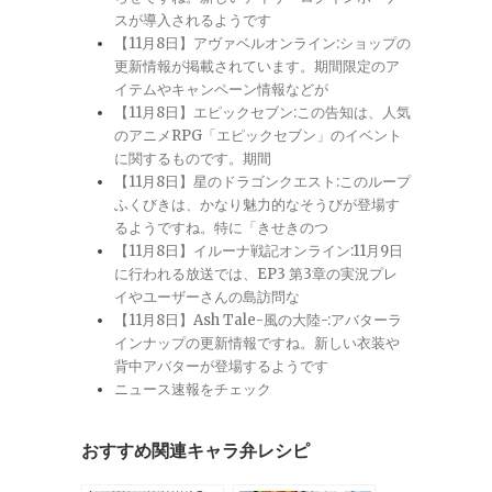
スが導入されるようです
【11月8日】アヴァベルオンライン:ショップの
更新情報が掲載されています。期間限定のア
イテムやキャンペーン情報などが
【11月8日】エピックセブン:この告知は、人気
のアニメRPG「エピックセブン」のイベント
に関するものです。期間
【11月8日】星のドラゴンクエスト:このループ
ふくびきは、かなり魅力的なそうびが登場す
るようですね。特に「きせきのつ
【11月8日】イルーナ戦記オンライン:11月9日
に行われる放送では、EP3 第3章の実況プレ
イやユーザーさんの島訪問な
【11月8日】Ash Tale-風の大陸-:アバターラ
インナップの更新情報ですね。新しい衣装や
背中アバターが登場するようです
ニュース速報をチェック
おすすめ関連キャラ弁レシピ