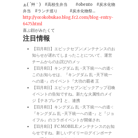
ぁ( ´艸｀) #高校生弁当 #obento #炭水化物
弁当 #ランチ巡り #炭水化物祭...
http://yorokobukao.blog.fc2.com/blog-entry-
6475.html
喜ぶ顔がみたくて
注目情報
【11月8日】エピックセブン:メンテナンスのお
知らせが遅れてしまったことについて、運営
チームからのお詫びのメッ
【11月8日】キングダム 乱 -天下統一への道-:
このお知らせは、『キングダム 乱 -天下統一
への道-』のイベント『大功の覇者 王
【11月8日】エピックセブン:ピックアップ召喚
イベントの告知ですね。新たな火属性のメイ
ジ【テネブレア】と、連携
【11月8日】キングダム 乱 -天下統一への道-:
『キングダム 乱 -天下統一への道-』と『ジョ
イフル』のコラボイベントが開催され
【11月8日】FC MOBILE:メンテナンスのお知
らせですね。新しいデイリーログインボーナ