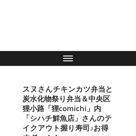
スヌさんチキンカツ弁当と
炭水化物祭り弁当＆中央区
狸小路「狸comichi」内
「シハチ鮮魚店」さんのテ
イクアウト握り寿司♪お得