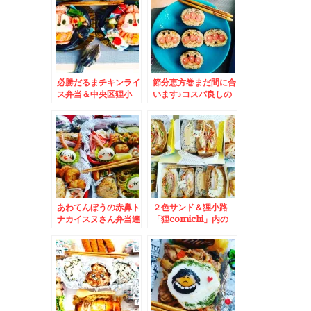
必勝だるまチキンライ
節分恵方巻まだ間に合
ス弁当＆中央区狸小
います♪コスパ良しの
路 狸comichi「シ
アンパンマン恵方巻
ハチ鮮魚店」の「海鮮
等々特集＆もうね恵方
巻き」
巻はこれでいやこれが
良い！！中央区狸小
路 狸comichi「シ
ハチ鮮魚店」の「海鮮
巻き」と「握り寿司」
あわてんぼうの赤鼻ト
２色サンド＆狸小路
ナカイスヌさん弁当達
「狸comichi」内の
＆狸小路「狸
「シハチ鮮魚店」さん
comichi」内の「シ
ではお惣菜もお魚も買
ハチ鮮魚店」さんの
えちゃいますよ～♪
「海鮮巻き」600円あ
りえないボリューム(*
´艸`*)