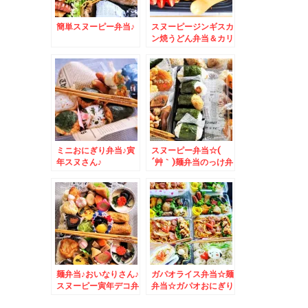
簡単スヌーピー弁当♪
スヌーピージンギスカ
ン焼うどん弁当＆カリ
フォルニア産
「Calrose」カルロー
ズ米♪
ミニおにぎり弁当♪寅
スヌーピー弁当☆(
年スヌさん♪
´艸｀)麺弁当のっけ弁
当おにぎり弁当♪
麺弁当♪おいなりさん♪
ガパオライス弁当☆麺
スヌーピー寅年デコ弁
弁当☆ガパオおにぎり
♪
も♪スヌーピー仕立て♪