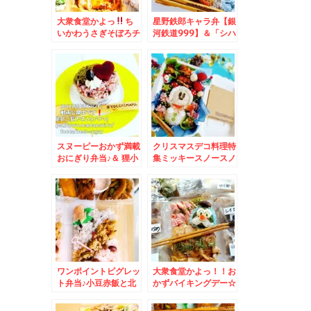
大衆食堂かよっ
ち
星野鉄郎キャラ弁【銀
いかわうさぎそぼろチ
河鉄道999】＆「シハ
ーズおにぎり・おかず
チ鮮魚店」さんの「日
バイキング＆狸小路
替わり三色丼」♪
「狸comichi」内の
「シハチ鮮魚店」さん
「１０貫！お高いんで
しょう？」「海鮮巻き
ずし」絶品でコスパ良
すぎ(*´艸`*)
スヌーピーおかず満載
クリスマスデコ料理特
おにぎり弁当♪＆ 狸小
集ミッキースノースノ
路・「狸COMICHI」
ー弁当とか＆狸小路
「焼鳥 富士山」さん
「狸comichi」内の
の「ヤキトン、シロ、
「８２．５坪」さんは
鳥レバー」タレがうま
牡蠣料理専門店だけど
っ(*´艸`*)
ランチのボリューム(*
´艸`*)とジンギスカン
定食とまぜそばも美味
しいの～
ワンポイントピグレッ
大衆食堂かよっ！！お
ト弁当♪小豆赤飯と北
かずバイキングデー☆
海道赤飯＆シハチ鮮魚
おむすびまんのっけ弁
店「シハチの１０種海
当＆札幌市中央区狸小