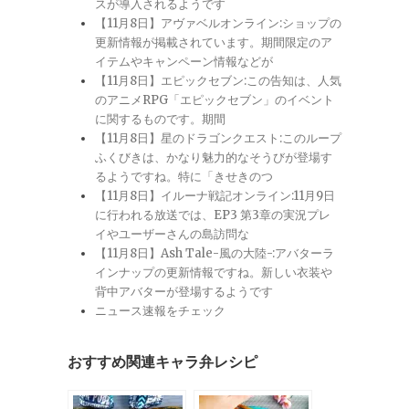
スが導入されるようです
【11月8日】アヴァベルオンライン:ショップの
更新情報が掲載されています。期間限定のア
イテムやキャンペーン情報などが
【11月8日】エピックセブン:この告知は、人気
のアニメRPG「エピックセブン」のイベント
に関するものです。期間
【11月8日】星のドラゴンクエスト:このループ
ふくびきは、かなり魅力的なそうびが登場す
るようですね。特に「きせきのつ
【11月8日】イルーナ戦記オンライン:11月9日
に行われる放送では、EP3 第3章の実況プレ
イやユーザーさんの島訪問な
【11月8日】Ash Tale-風の大陸-:アバターラ
インナップの更新情報ですね。新しい衣装や
背中アバターが登場するようです
ニュース速報をチェック
おすすめ関連キャラ弁レシピ