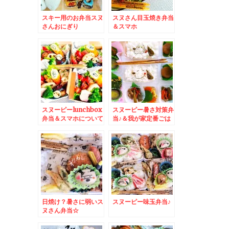
スキー用のお弁当スヌ
スヌさん目玉焼き弁当
さんおにぎり
＆スマホ
が。。。。。。。。と
時間は自分で作るもの
(*-ω-)
スヌーピーlunchbox
スヌーピー暑さ対策弁
弁当＆スマホについて
当♪＆我が家定番ごは
機種変について教えて
ん進みまくりの大葉漬
くださいm(__)m
け♪
日焼け？暑さに弱いス
スヌーピー味玉弁当♪
ヌさん弁当☆