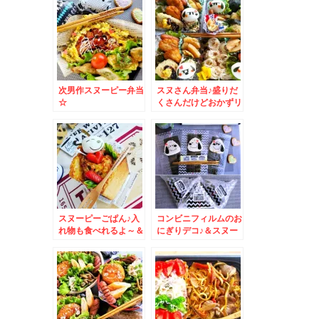
次男作スヌーピー弁当
スヌさん弁当♪盛りだ
☆
くさんだけどおかずリ
クエストに応えてます
＾＾♪
スヌーピーごぱん♪入
コンビニフィルムのお
れ物も食べれるよ～＆
にぎりデコ♪＆スヌー
弾丸とんぼ返り神戸土
ピー編
産は定番これ～♪(*´艸
`*)