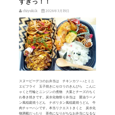
すぎっ！！
chiyuki.k
2026年3月19日
スヌーピーデコのお弁当は チキンカツ～♪とミニ
エビフライ 玉子焼きにセロリのきんぴら こんに
ゃくと竹輪とニンジンの煮物 大葉とチーズのちく
わ巻き焼きです。炭水化物祭り弁当は 醤油ラーメ
ン風稲庭焼うどん ナポリタン風稲庭焼うどん 牛
肉チャーハンです。本当リクエストきくと 炭水化
物満載だったり 茶色になりがちなお弁当になるな