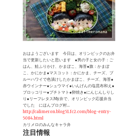
おはようございます 今日は、オリンピックのお弁
当で更新したいと思います ●男の子と女の子：ご
はん、鮭ふりかけ、かまぼこ、海苔●旗：かまぼ
こ、かにかま●マスコット：かにかま、チーズ、ブ
ルーハワイで色漬けしたかまぼこ、チーズ、海苔●
赤ウインナー●シュウマイ●いんげんの塩昆布和え●
ブロッコリー●プチトマト●卵焼き●にんじんしりし
り●リーフレタスMy弁で、オリンピック応援弁当
でした にほんブログ村...
http://calimeron.blog51.fc2.com/blog-entry-
5084.html
カリメロのみんなキャラ弁
注目情報