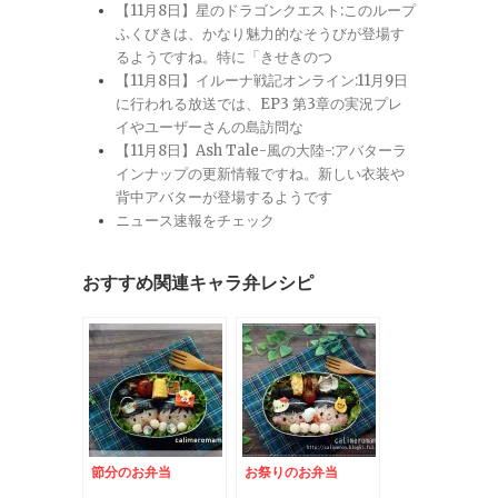
【11月8日】星のドラゴンクエスト:このループ
ふくびきは、かなり魅力的なそうびが登場す
るようですね。特に「きせきのつ
【11月8日】イルーナ戦記オンライン:11月9日
に行われる放送では、EP3 第3章の実況プレ
イやユーザーさんの島訪問な
【11月8日】Ash Tale-風の大陸-:アバターラ
インナップの更新情報ですね。新しい衣装や
背中アバターが登場するようです
ニュース速報をチェック
おすすめ関連キャラ弁レシピ
節分のお弁当
お祭りのお弁当