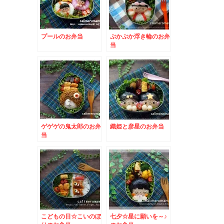
プールのお弁当
ぷかぷか浮き輪のお弁
当
ゲゲゲの鬼太郎のお弁
織姫と彦星のお弁当
当
こどもの日☆こいのぼ
七夕☆星に願いを～♪