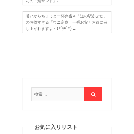
んの「鯖サンド」♪
暑いからちょっと一杯弁当＆「道の駅あぷた」
のお得すぎる「ウニ定食」一番お安くお得に召
し上がれますよ～(*´艸`*)
→
お気に入りリスト