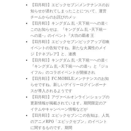
【11月8日】エピックセブン:メンテナンスのお
知らせが遅れてしまったことについて、運営
チームからのお詫びのメッ
【11月8日】キングダム 乱 -天下統一への道-:
このお知らせは、『キングダム 乱 -天下統一
への道-』のイベント『大功の覇者 王
【11月8日】エピックセブン:ピックアップ召喚
イベントの告知ですね。新たな火属性のメイ
ジ【テネブレア】と、連携
【11月8日】キングダム 乱 -天下統一への道-:
『キングダム 乱 -天下統一への道-』と『ジョ
イフル』のコラボイベントが開催され
【11月8日】FC MOBILE:メンテナンスのお知
らせですね。新しいデイリーログインボーナ
スが導入されるようです
【11月8日】アヴァベルオンライン:ショップの
更新情報が掲載されています。期間限定のア
イテムやキャンペーン情報などが
【11月8日】エピックセブン:この告知は、人気
のアニメRPG「エピックセブン」のイベント
に関するものです。期間