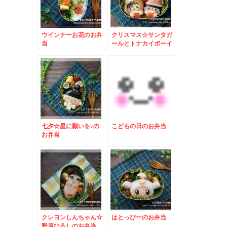
ウインナーお花のお弁
クリスマス☆サンタガ
当
ールとトナカイボーイ
のお弁当
七夕☆星に願いを♪の
こどもの日のお弁当
お弁当
クレヨンしんちゃん☆
はとっぴーのお弁当
野原ひろしのお弁当