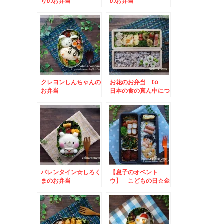
りのお弁当
のお弁当
クレヨンしんちゃんの
お花のお弁当 to
お弁当
日本の食の真ん中につ
や姫Instagramキャ
ンペーン
バレンタイン☆しろく
【息子のオベント
まのお弁当
ウ】 こどもの日☆金
太郎のお弁当.