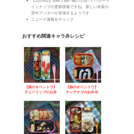
【11月8日】Ash Tale-風の大陸-:アバターラ
インナップの更新情報ですね。新しい衣装や
背中アバターが登場するようです
ニュース速報をチェック
おすすめ関連キャラ弁レシピ
【娘のオベントウ】
【娘のオベントウ】
チューリップのお弁
チンアナゴのお弁当
当 to コッタSNS
to コッタSNSキャン
キャンペーン
ペーン