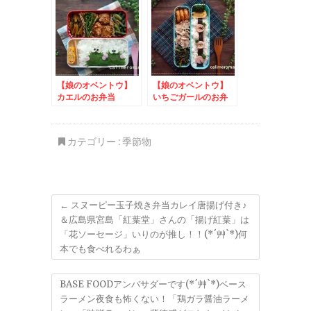
2024
【娘のオベントウ】
【娘のオベントウ】
カエルのお弁当
いちごガールのお弁
to Tips of TEA プ
当 to みんなでハ
レゼントキャンペーン
ッピーデコ！キャンペ
ーン
カテゴリー :
季節物
←
スヌーピー玉子焼き弁当カレイ唐揚げ付き♪
＆広島県宮島「紅葉堂」さんの「揚げ紅葉」は
「花ソーセージ」いりのが推し！！(*´艸`*)何
本でも食べれるわぁ
BASE FOODアンバサダーです(*´艸`*)ベース
ラーメン夜食も怖くない！「鶏ガラ醤油ラーメ