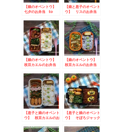
【娘のオベントウ】
【娘と息子のオベント
七夕のお弁当 to
ウ】 リスのお弁当
コッタSNSキャンペ
to コッタSNSキャ
ーン
ンペーン
【娘のオベントウ】
【娘のオベントウ】
枝豆カエルのお弁当
枝豆カエルのお弁当
to フィール×キュー
ピーうきうきイースタ
ー
【息子と娘のオベント
【息子と娘のオベント
ウ】 枝豆カエルのお
ウ】 そぼろジャック
弁当 to ひかり味
オランタンのお弁当
噌・味噌ハンバーグを
to コッタSNSキャ