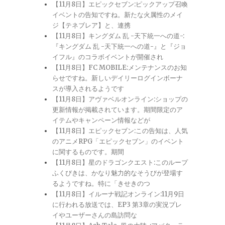
【11月8日】エピックセブン:ピックアップ召喚
イベントの告知ですね。新たな火属性のメイ
ジ【テネブレア】と、連携
【11月8日】キングダム 乱 -天下統一への道-:
『キングダム 乱 -天下統一への道-』と『ジョ
イフル』のコラボイベントが開催され
【11月8日】FC MOBILE:メンテナンスのお知
らせですね。新しいデイリーログインボーナ
スが導入されるようです
【11月8日】アヴァベルオンライン:ショップの
更新情報が掲載されています。期間限定のア
イテムやキャンペーン情報などが
【11月8日】エピックセブン:この告知は、人気
のアニメRPG「エピックセブン」のイベント
に関するものです。期間
【11月8日】星のドラゴンクエスト:このループ
ふくびきは、かなり魅力的なそうびが登場す
るようですね。特に「きせきのつ
【11月8日】イルーナ戦記オンライン:11月9日
に行われる放送では、EP3 第3章の実況プレ
イやユーザーさんの島訪問な