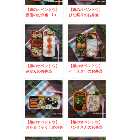
【娘のオベントウ】
【娘のオベントウ】
赤鬼のお弁当 to
ひな祭りのお弁当
わたしの#推しくるみ
to うまいわにしう
パンフォトコンテスト
わ写真投稿キャンペー
ン
【娘のオベントウ】
【娘のオベントウ】
みかんのお弁当
イースターのお弁当
to １月22日はカレ
to かりんほんぽお
ーの日カレー投稿コン
弁当箱プレゼントキャ
テスト
ンペーン
【娘のオベントウ】
【娘のオベントウ】
おたまじゃくしのお弁
サンタさんのお弁当
当 to コスタのフ
to 上進漬物写真投
ォトキャンペーン
稿キャンペーン