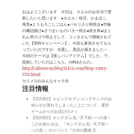
おはようございます 今日は、カエルのお弁当で更
新したいと思います ●カエル：枝豆、かまぼこ、
海苔●とうもろこしごはん●パセリ入り卵焼き●竹輪
の磯辺揚げ●さつまいものバター焼き●焼き鳥●ほう
れん草のゴマ和えそして、コッタさんで開催されて
いた【SNSキャンペーン】。今回も参加させてもら
っていたのですが、当選し、賞品が届きました～
今回のテーマは【推しパンアイテム】でした。で、
投稿していたのはこちら、cottaさんの...
http://calimeron.blog51.fc2.com/blog-entry-
5752.html
カリメロのみんなキャラ弁
注目情報
【11月8日】エピックセブン:メンテナンスのお
知らせが遅れてしまったことについて、運営
チームからのお詫びのメッ
【11月8日】キングダム 乱 -天下統一への道-:
このお知らせは、『キングダム 乱 -天下統一
への道-』のイベント『大功の覇者 王