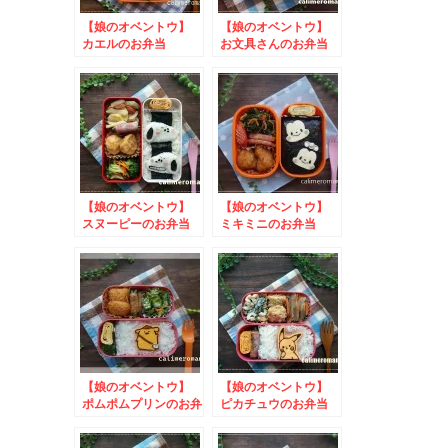
【娘のオベントウ】
【娘のオベントウ】
カエルのお弁当
お文具さんのお弁当
to フィールうきう
to ファンタアンバ
きイースターキャンペ
サ写真投稿キャンペー
ーン
ン
【娘のオベントウ】
【娘のオベントウ】
スヌーピーのお弁当
ミキミニのお弁当
to 揚げ物革命キャ
to マンナンライフ
ンペーン
新商品記念キャンペー
ン
【娘のオベントウ】
【娘のオベントウ】
ポムポムプリンのお弁
ピカチュウのお弁当
当 to ひかり味噌
to やってみたかっ
我が家の味噌鍋を投稿
たフルーチェ画像投稿