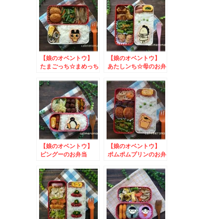
しようキャンペーン
キャンペーン
【娘のオベントウ】
【娘のオベントウ】
たまごっち☆まめっち
あたしンち☆母のお弁
のお弁当 to 春の
当 to タリーdeレ
お弁当まつりキャンペ
シピコンテスト
ーン
【娘のオベントウ】
【娘のオベントウ】
ピングーのお弁当
ポムポムプリンのお弁
to 信州須藤農園
当 to 味の素AGF
100％フルーツおいし
アレンジレシピコンテ
さ再発見キャンペーン
スト