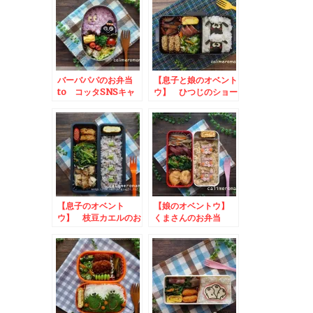
作ってみようキャンペ
ンペーン
ーン
バーバパパのお弁当
【息子と娘のオベント
to コッタSNSキャ
ウ】 ひつじのショー
ンペーン
ンのお弁当 to コ
ッタSNSキャンペー
ン
【息子のオベント
【娘のオベントウ】
ウ】 枝豆カエルのお
くまさんのお弁当
弁当
to クルミで作って
みた！キャンペーン