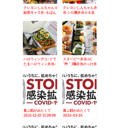
クレヨンしんちゃん☆
クレヨンしんちゃん弁
組長キャラ弁♪＆ばん
当 シロ麺弁当☆＆念
けい苑さんのチキンが
願のおろしそバーグデ
うますぎる～～～～～
ィッシュ３００ｇｗｗ
～！！
ｗ
ハロウィンデコ♪ぐで
スヌーピー弁当☆(
たまハロウィン弁当♪
´艸｀)麺弁当のっけ弁
当おにぎり弁当♪
喜ぶ顔がみたくて
喜ぶ顔がみたくて
2021-12-25 11:28:38
2022-02-24
06:30:00