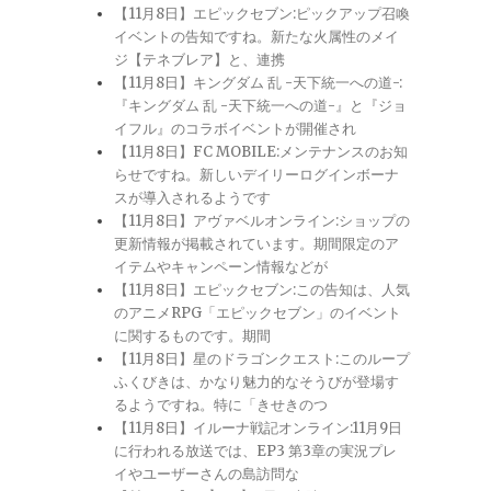
【11月8日】エピックセブン:ピックアップ召喚
イベントの告知ですね。新たな火属性のメイ
ジ【テネブレア】と、連携
【11月8日】キングダム 乱 -天下統一への道-:
『キングダム 乱 -天下統一への道-』と『ジョ
イフル』のコラボイベントが開催され
【11月8日】FC MOBILE:メンテナンスのお知
らせですね。新しいデイリーログインボーナ
スが導入されるようです
【11月8日】アヴァベルオンライン:ショップの
更新情報が掲載されています。期間限定のア
イテムやキャンペーン情報などが
【11月8日】エピックセブン:この告知は、人気
のアニメRPG「エピックセブン」のイベント
に関するものです。期間
【11月8日】星のドラゴンクエスト:このループ
ふくびきは、かなり魅力的なそうびが登場す
るようですね。特に「きせきのつ
【11月8日】イルーナ戦記オンライン:11月9日
に行われる放送では、EP3 第3章の実況プレ
イやユーザーさんの島訪問な