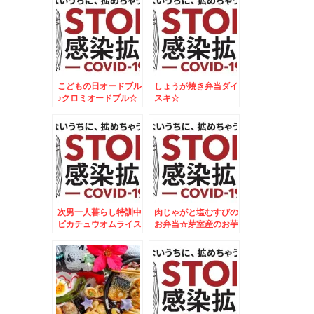
こどもの日オードブル
しょうが焼き弁当ダイ
♪クロミオードブル☆
スキ☆
次男一人暮らし特訓中
肉じゃがと塩むすびの
ピカチュウオムライス
お弁当☆芽室産のお芋
2個目
が美味しすぎる～～～
～＾＾