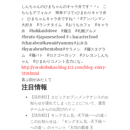
しんちゃんのひまちゃんのキャラ弁です＾＾♪ こ
ちらもデフォルメ 簡単デコで♪ひまわりキャラ弁
♪ ひまちゃんキャラ弁ですね＾＾#アンパンマン
大好き #ランチタイム #おうちカフェ #キャラ
弁 #hokkaidolove #麺活 #札幌グルメ
#bento #japanesefood #ｃharacterfood
#charaben#kawaii#yummy#お弁当
#kyaraben#bentobox#サラメシ #麺スタグラ
ム #麺パト #ロクゴーガッツ #クレヨンしんち
ゃん #ひまわりコメント念力にな...
http://yorokobukao.blog.fc2.com/blog-entry-
5158.html
喜ぶ顔がみたくて
注目情報
【11月8日】エピックセブン:メンテナンスのお
知らせが遅れてしまったことについて、運営
チームからのお詫びのメッ
【11月8日】キングダム 乱 -天下統一への道-:
このお知らせは、『キングダム 乱 -天下統一
への道-』のイベント『大功の覇者 王