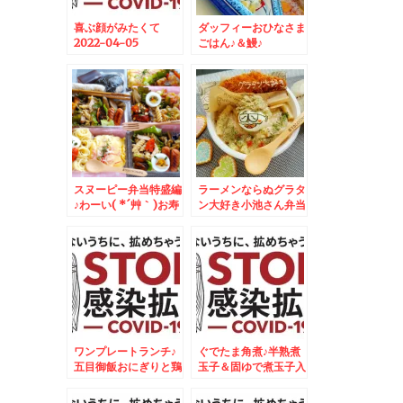
喜ぶ顔がみたくて
ダッフィーおひなさま
2022-04-05
ごはん♪＆鰻♪
06:30:00
スヌーピー弁当特盛編
ラーメンならぬグラタ
♪わーい( *´艸｀)お寿
ン大好き小池さん弁当
司にケーキに♪ドーナ
♪
ツに＾＾
ワンプレートランチ♪
ぐでたま角煮♪半熟煮
五目御飯おにぎりと鶏
玉子＆固ゆで煮玉子入
肉のオレンジ焼♪
り♪