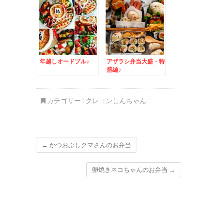
年越しオードブル♪
アザラシ弁当大盛・特
盛編♪
カテゴリー :
クレヨンしんちゃん
←
かつおぶしクマさんのお弁当
卵焼きネコちゃんのお弁当
→