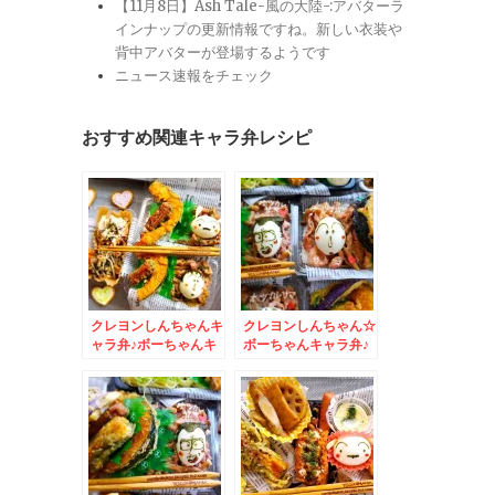
【11月8日】Ash Tale-風の大陸-:アバターラ
インナップの更新情報ですね。新しい衣装や
背中アバターが登場するようです
ニュース速報をチェック
おすすめ関連キャラ弁レシピ
クレヨンしんちゃんキ
クレヨンしんちゃん☆
ャラ弁♪ボーちゃんキ
ボーちゃんキャラ弁♪
ャラ弁＆シロキャラ弁
＆小樽かま栄さんのか
☆さるふつ村の帆立
まぼこ～＾＾♪
～！！！！！