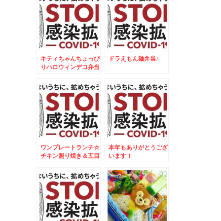
キティちゃんちょっぴ
ドラえもん麺弁当♪
りハロウィンデコ弁当
＆新甘泉梨☆５５１
HORAI肉まん祭り☆
ワンプレートランチ☆
本年もありがとうござ
チキン照り焼き＆五目
います！
御飯焼きおにぎりプレ
ート☆