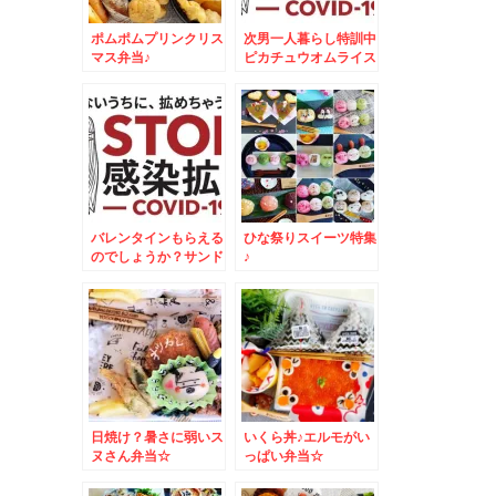
ポムポムプリンクリス
次男一人暮らし特訓中
マス弁当♪
ピカチュウオムライス
☆
バレンタインもらえる
ひな祭りスイーツ特集
のでしょうか？サンド
♪
ウィッチ弁当☆
日焼け？暑さに弱いス
いくら丼♪エルモがい
ヌさん弁当☆
っぱい弁当☆