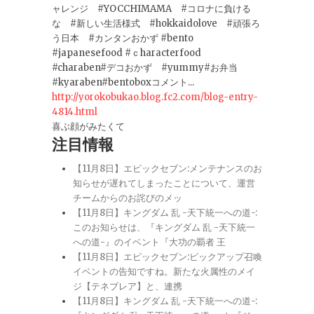
ャレンジ #YOCCHIMAMA #コロナに負ける
な #新しい生活様式 #hokkaidolove #頑張ろ
う日本 #カンタンおかず #bento
#japanesefood #ｃharacterfood
#charaben#デコおかず #yummy#お弁当
#kyaraben#bentoboxコメント...
http://yorokobukao.blog.fc2.com/blog-entry-
4814.html
喜ぶ顔がみたくて
注目情報
【11月8日】エピックセブン:メンテナンスのお
知らせが遅れてしまったことについて、運営
チームからのお詫びのメッ
【11月8日】キングダム 乱 -天下統一への道-:
このお知らせは、『キングダム 乱 -天下統一
への道-』のイベント『大功の覇者 王
【11月8日】エピックセブン:ピックアップ召喚
イベントの告知ですね。新たな火属性のメイ
ジ【テネブレア】と、連携
【11月8日】キングダム 乱 -天下統一への道-: