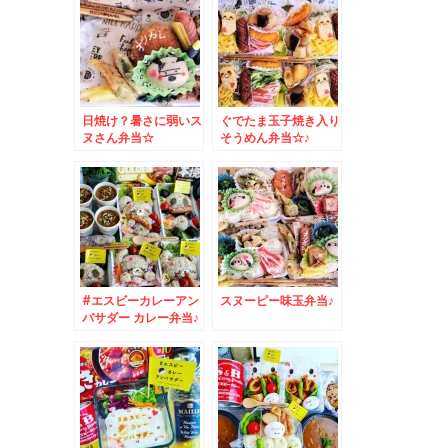
日焼け？暑さに弱いス
ぐでたま玉子焼き入り
ヌさん弁当☆
そうめん弁当☆♪
#エスビーカレーアン
スヌーピー味玉弁当♪
バサダー カレー弁当♪
カレーは飲み物ですｗ
ｗ