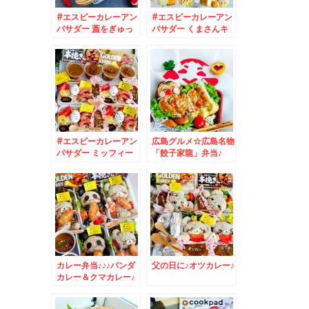
#エスビーカレーアン
#エスビーカレーアン
バサダー 蓋をぎゅっ
バサダー くまさんキ
としめる#シーフード
ャラカレー☆#和風カ
カレー ( ´艸｀)
レー #お月見カレー
#エスビーカレーアン
広島グルメ☆広島名物
バサダー ミッフィー
「餃子家龍」弁当♪
カレー弁当☆
カレー弁当♪♪♪パンダ
父の日に♪オツカレー♪
カレー＆クマカレー♪