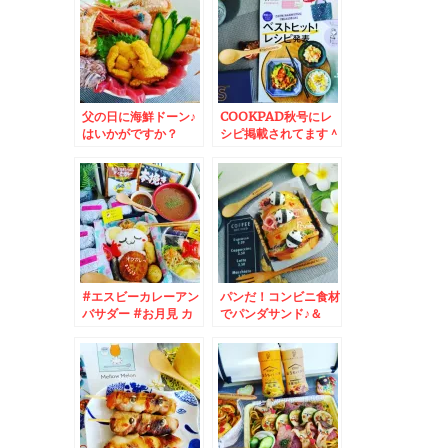
父の日に海鮮ドーン♪
COOKPAD秋号にレ
はいかがですか？
シピ掲載されてます＾
＾♪秋の味覚
#エスビーカレーアン
パンだ！コンビニ食材
バサダー #お月見 カ
でパンダサンド♪＆
レー♪メンチカツオツ
SASARU記事更新し
カレー編＾＾
ました＾＾