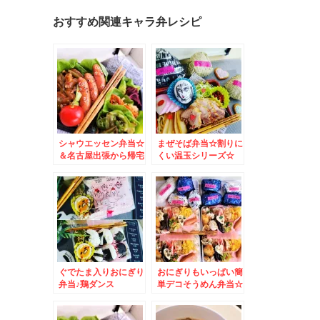
おすすめ関連キャラ弁レシピ
シャウエッセン弁当☆
まぜそば弁当☆割りに
＆名古屋出張から帰宅
くい温玉シリーズ☆
しました＾＾
ぐでたま入りおにぎり
おにぎりもいっぱい簡
弁当♪鶏ダンス
単デコそうめん弁当☆