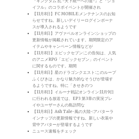
『キングダム 乱 -天下統一への道-』と『ジョ
イフル』のコラボイベントが開催され
【11月8日】FC MOBILE:メンテナンスのお知
らせですね。新しいデイリーログインボーナ
スが導入されるようです
【11月8日】アヴァベルオンライン:ショップの
更新情報が掲載されています。期間限定のア
イテムやキャンペーン情報などが
【11月8日】エピックセブン:この告知は、人気
のアニメRPG「エピックセブン」のイベント
に関するものです。期間
【11月8日】星のドラゴンクエスト:このループ
ふくびきは、かなり魅力的なそうびが登場す
るようですね。特に「きせきのつ
【11月8日】イルーナ戦記オンライン:11月9日
に行われる放送では、EP3 第3章の実況プレ
イやユーザーさんの島訪問な
【11月8日】Ash Tale-風の大陸-:アバターラ
インナップの更新情報ですね。新しい衣装や
背中アバターが登場するようです
ニュース速報をチェック