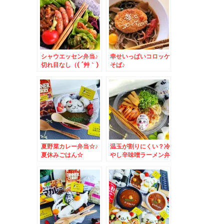
シャウエッセン弁当♪
幸せいっぱいコロッケ
切れ目なし（( ´艸｀)
そば♪
シンプルデコ
夏野菜カレー弁当☆♪
温玉が割りにくい？冷
夏休みごはん☆
やし辛味噌ラーメン弁
当♪