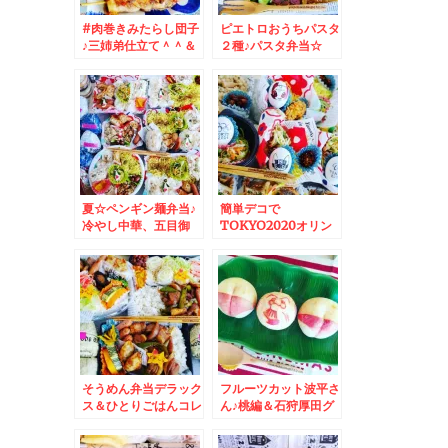
#肉巻きみたらし団子
ピエトロおうちパスタ
♪三姉弟仕立て＾＾＆
２種♪パスタ弁当☆
メロンスムージー☆
夏☆ペンギン麺弁当♪
簡単デコで
冷やし中華、五目御
TOKYO2020オリン
飯、チャーハン
ピック・パラリンピッ
ク応援弁当♪＆冷やし
中華味噌だれ等々
そうめん弁当デラック
フルーツカット波平さ
ス＆ひとりごはんコレ
ん♪桃編＆石狩厚田グ
クション。。。。。
ルメ☆