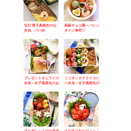
5/21 男子高校生のお
高級チョコ風～バレン
弁当、パパ弁
タイン寿司♡
プレゼントオムライス
ミニオン☆ドライカレ
弁当～女子高校生のお
ー弁当～女子高校生の
べんとう♪
おべんとう♪
マーガレットのお弁当
エビチリからひょっこ