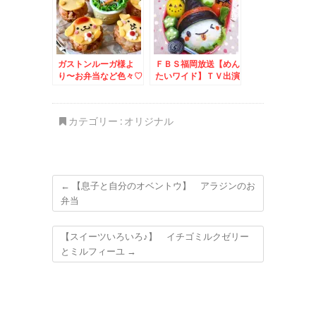
ガストンルーガ様よ
ＦＢＳ福岡放送【めん
り〜お弁当など色々♡
たいワイド】ＴＶ出演
＊キャラ弁グッズなど
のご紹介いたします！
～キャラ弁*簡単
カテゴリー :
オリジナル
←
【息子と自分のオベントウ】 アラジンのお
弁当
【スイーツいろいろ♪】 イチゴミルクゼリー
とミルフィーユ
→