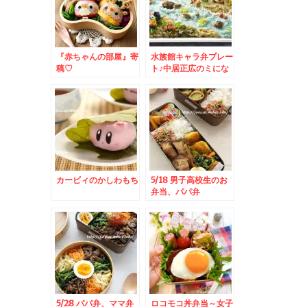
『赤ちゃんの部屋』寄
水族館キャラ弁プレー
稿♡
ト♪中居正広のミにな
る図書館にて紹介され
ました！～キャラ弁*
簡単
カービィのかしわもち
5/18 男子高校生のお
弁当、パパ弁
5/28 パパ弁、ママ弁
ロコモコ丼弁当～女子