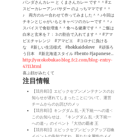
パンダさんカレー と くまさんカレー です＾＾#エ
スビーカレーアンバサダー のよっちママです＾＾
♪ 両方のルー合わせて作ってみました＾＾♪今回は
チキンとじゃがいもとキャベツのカレーです＾＾♪
スパイスで食欲増進＾＾食べる健康です＾＾ご飯は
白米と玄米を７：３の割合で入れてます＾＾#アマ
ビエチャレンジ #アマビエ #コロナに負ける
な #新しい生活様式 #hokkaidolove #頑張ろ
う日本 #新北海道スタイル #bento #japanese...
http://yorokobukao.blog.fc2.com/blog-entry-
4711.html
喜ぶ顔がみたくて
注目情報
【11月8日】エピックセブン:メンテナンスのお
知らせが遅れてしまったことについて、運営
チームからのお詫びのメッ
【11月8日】キングダム 乱 -天下統一への道-:
このお知らせは、『キングダム 乱 -天下統一
への道-』のイベント『大功の覇者 王
【11月8日】エピックセブン:ピックアップ召喚
イベントの告知ですね。新たな火属性のメイ