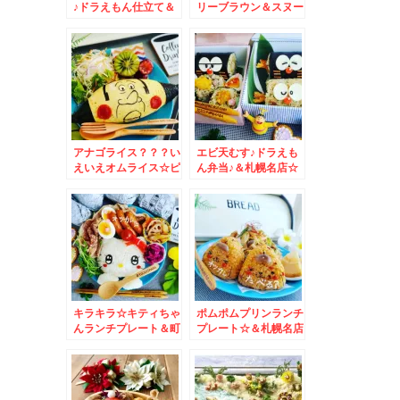
♪ドラえもん仕立て＆
リーブラウン＆スヌー
リモートランチ☆＆宮
ピー☆リモートランチ
崎マンゴー☆
♪
アナゴライス？？？い
エビ天むす♪ドラえも
えいえオムライス☆ピ
ん弁当♪＆札幌名店☆
カチュウ？？いえい
チャーメン☆
え・・・・・
キラキラ☆キティちゃ
ポムポムプリンランチ
んランチプレート＆町
プレート☆＆札幌名店
中華＆札幌ラーメン名
♪
店☆