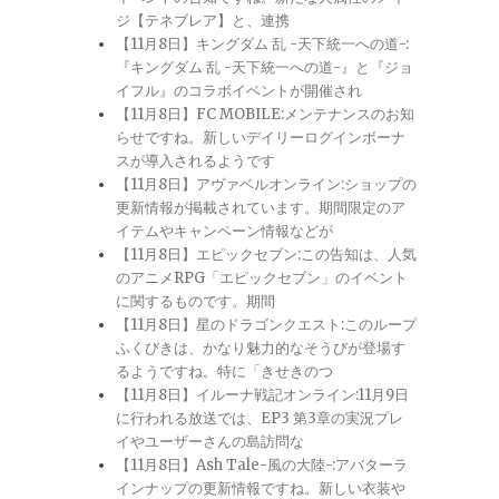
ジ【テネブレア】と、連携
【11月8日】キングダム 乱 -天下統一への道-:
『キングダム 乱 -天下統一への道-』と『ジョ
イフル』のコラボイベントが開催され
【11月8日】FC MOBILE:メンテナンスのお知
らせですね。新しいデイリーログインボーナ
スが導入されるようです
【11月8日】アヴァベルオンライン:ショップの
更新情報が掲載されています。期間限定のア
イテムやキャンペーン情報などが
【11月8日】エピックセブン:この告知は、人気
のアニメRPG「エピックセブン」のイベント
に関するものです。期間
【11月8日】星のドラゴンクエスト:このループ
ふくびきは、かなり魅力的なそうびが登場す
るようですね。特に「きせきのつ
【11月8日】イルーナ戦記オンライン:11月9日
に行われる放送では、EP3 第3章の実況プレ
イやユーザーさんの島訪問な
【11月8日】Ash Tale-風の大陸-:アバターラ
インナップの更新情報ですね。新しい衣装や