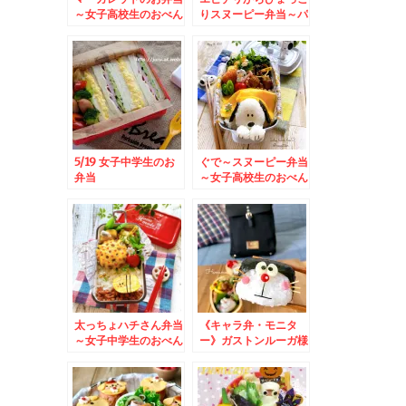
～女子高校生のおべん
りスヌーピー弁当～パ
とう♪
パ弁当♪
5/19 女子中学生のお
ぐで～スヌーピー弁当
弁当
～女子高校生のおべん
とう♪
太っちょハチさん弁当
《キャラ弁・モニタ
～女子中学生のおべん
ー》ガストンルーガ様
とう♪
より♡俵ドラちゃん作
り方♡最近作った
色々〜