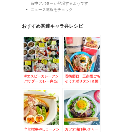
背中アバターが登場するようです
ニュース速報をチェック
おすすめ関連キャラ弁レシピ
#エスビーカレーアン
呪術廻戦 五条悟ごち
バサダー カレー弁当♪
そうナポリタン♪＆簡
カレーは飲み物ですｗ
単料理でおうちごはん
ｗ
♪
辛味噌冷やしラーメン
カツオ漬け丼♪チャー