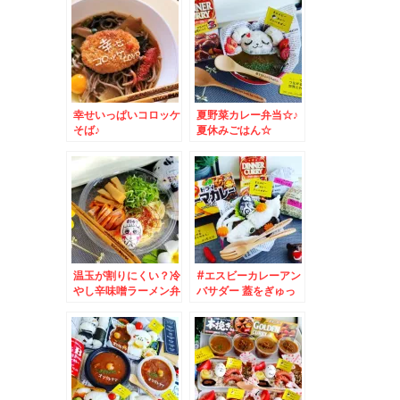
幸せいっぱいコロッケ
夏野菜カレー弁当☆♪
そば♪
夏休みごはん☆
温玉が割りにくい？冷
#エスビーカレーアン
やし辛味噌ラーメン弁
バサダー 蓋をぎゅっ
当♪
としめる#シーフード
カレー ( ´艸｀)