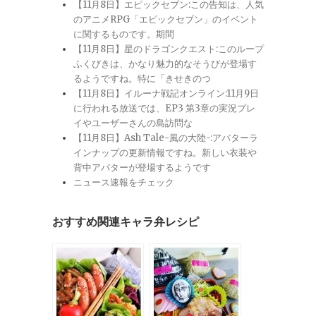
【11月8日】エピックセブン:この告知は、人気
のアニメRPG「エピックセブン」のイベント
に関するものです。期間
【11月8日】星のドラゴンクエスト:このループ
ふくびきは、かなり魅力的なそうびが登場す
るようですね。特に「きせきのつ
【11月8日】イルーナ戦記オンライン:11月9日
に行われる放送では、EP3 第3章の実況プレ
イやユーザーさんの島訪問な
【11月8日】Ash Tale-風の大陸-:アバターラ
インナップの更新情報ですね。新しい衣装や
背中アバターが登場するようです
ニュース速報をチェック
おすすめ関連キャラ弁レシピ