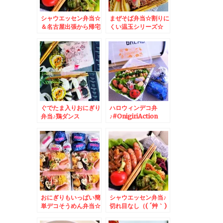
シャウエッセン弁当☆
まぜそば弁当☆割りに
＆名古屋出張から帰宅
くい温玉シリーズ☆
しました＾＾
ぐでたま入りおにぎり
ハロウィンデコ弁
弁当♪鶏ダンス
♪#OnigiriAction
おにぎりもいっぱい簡
シャウエッセン弁当♪
単デコそうめん弁当☆
切れ目なし（( ´艸｀)
シンプルデコ