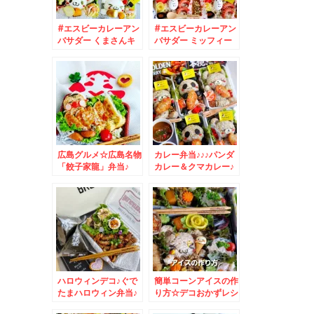
#エスビーカレーアン
#エスビーカレーアン
バサダー くまさんキ
バサダー ミッフィー
ャラカレー☆#和風カ
カレー弁当☆
レー #お月見カレー
広島グルメ☆広島名物
カレー弁当♪♪♪パンダ
「餃子家龍」弁当♪
カレー＆クマカレー♪
ハロウィンデコ♪ぐで
簡単コーンアイスの作
たまハロウィン弁当♪
り方☆デコおかずレシ
ピ