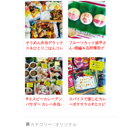
ク応援弁当♪＆冷やし
中華味噌だれ等々
そうめん弁当デラック
フルーツカット波平さ
ス＆ひとりごはんコレ
ん♪桃編＆石狩厚田グ
クション。。。。。
ルメ☆
#エスビーカレーアン
スパイスで楽しむカレ
バサダー カレー弁当♪
ーポテサラ☆#エスビ
カレーは飲み物ですｗ
ーカレーアンバサダー
ｗ
カテゴリー :
オリジナル