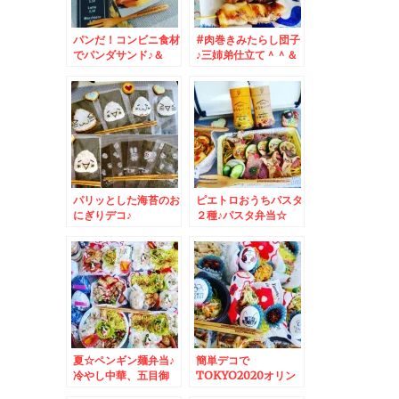
パンだ！コンビニ食材
#肉巻きみたらし団子
でパンダサンド♪＆
♪三姉弟仕立て＾＾＆
SASARU記事更新し
メロンスムージー☆
ました＾＾
パリッとした海苔のお
ピエトロおうちパスタ
にぎりデコ♪
２種♪パスタ弁当☆
夏☆ペンギン麺弁当♪
簡単デコで
冷やし中華、五目御
TOKYO2020オリン
飯、チャーハン
ピック・パラリンピッ