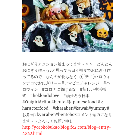
おにぎりアクション始まってます～＾＾ どんどん
おにぎり作ろう♪と思っても日々補食でおにぎり作
ってるので なんの変化もなく（( ´艸｀)ハロウィ
ンデコでおにぎり～～#アマビエチャレンジ #ハ
ロウィン #コロナに負けるな #新しい生活様
式 #hokkaidolove #頑張ろう日本
#OnigiriAction#bento #japanesefood #ｃ
haracterfood #charaben#kawaii#yummy#
お弁当#kyaraben#bentoboxコメント念力になり
ます～～よろしくお願い申し...
http://yorokobukao.blog.fc2.com/blog-entry-
4842.html