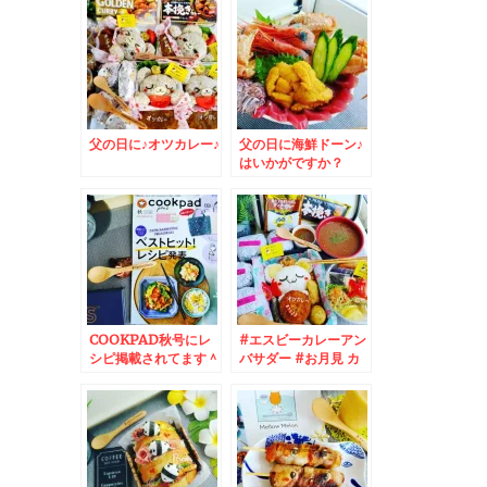
父の日に♪オツカレー♪
父の日に海鮮ドーン♪
はいかがですか？
COOKPAD秋号にレ
#エスビーカレーアン
シピ掲載されてます＾
バサダー #お月見 カ
＾♪秋の味覚
レー♪メンチカツオツ
カレー編＾＾