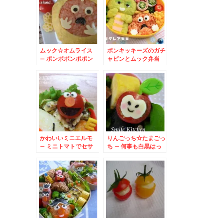
ムック☆オムライス
ポンキッキーズのガチ
– ポンポポンポポン
ャピンとムック弁当
キッキーズ♪
かわいいミニエルモ
りんごっち☆たまごっ
– ミニトマトでセサ
ち – 何事も白黒はっ
ミストリートの
きりさせる真面目ちゃ
ELMO
ん♪