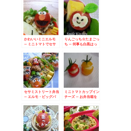
かわいいミニエルモ
りんごっち☆たまごっ
– ミニトマトでセサ
ち – 何事も白黒はっ
ミストリートの
きりさせる真面目ちゃ
ELMO
ん♪
セサミストリート弁当
ミニトマトカップイン
– エルモ・ビッグバ
チーズ – お弁当箱を
ード・オスカー・アー
彩るトマトも可愛く☆
ニー・バード大集合