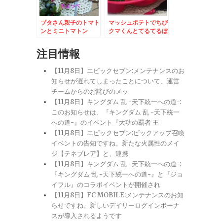
ブタさん親子のトマト
マッシュポテトでちび
ンとミニトマトン
クマくんとてるてるぼ
うず
注目情報
【11月8日】エピックセブン:メンテナンスのお
知らせが遅れてしまったことについて、運営
チームからのお詫びのメッ
【11月8日】キングダム 乱 -天下統一への道-:
このお知らせは、『キングダム 乱 -天下統一
への道-』のイベント『大功の覇者 王
【11月8日】エピックセブン:ピックアップ召喚
イベントの告知ですね。新たな火属性のメイ
ジ【テネブレア】と、連携
【11月8日】キングダム 乱 -天下統一への道-:
『キングダム 乱 -天下統一への道-』と『ジョ
イフル』のコラボイベントが開催され
【11月8日】FC MOBILE:メンテナンスのお知
らせですね。新しいデイリーログインボーナ
スが導入されるようです