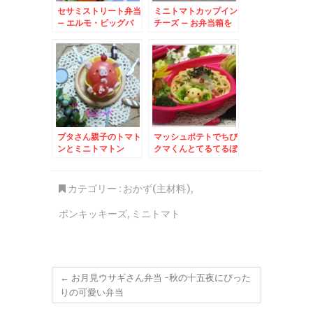
セサミストリート弁当
ミニトマトカップイン
– エルモ・ビッグバ
チーズ – お弁当箱を
ード・オスカー・アー
彩るトマトも可愛く☆
ニー・バード大集合
ブタさん親子のトマト
マッシュポテトでちび
ンとミニトマトン
クマくんとてるてるぼ
うず
カテゴリー :
おかず(主材料)
,
ポンキッキーズ
,
ミニトマト
←
お月見ウサギさん弁当 -秋の十五夜にぴった
りの可愛い弁当