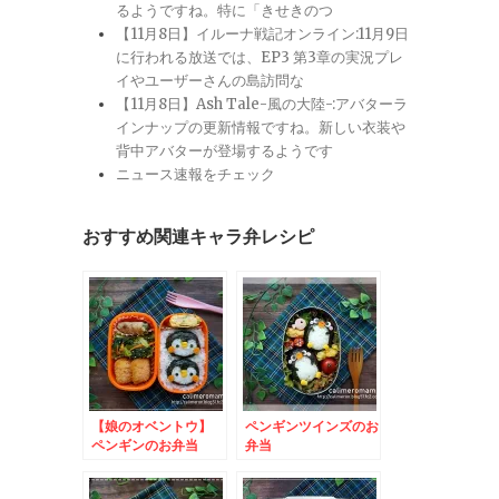
るようですね。特に「きせきのつ
【11月8日】イルーナ戦記オンライン:11月9日
に行われる放送では、EP3 第3章の実況プレ
イやユーザーさんの島訪問な
【11月8日】Ash Tale-風の大陸-:アバターラ
インナップの更新情報ですね。新しい衣装や
背中アバターが登場するようです
ニュース速報をチェック
おすすめ関連キャラ弁レシピ
【娘のオベントウ】
ペンギンツインズのお
ペンギンのお弁当
弁当