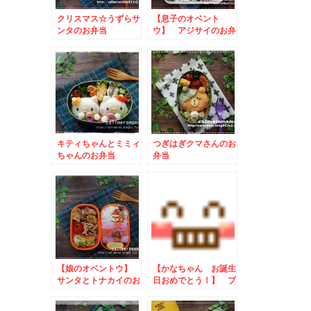
クリスマス☆うずらサ
【息子のオベント
ンタのお弁当
ウ】 アジサイのお弁
当
キティちゃんとミミィ
つぎはぎクマさんのお
ちゃんのお弁当
弁当
【娘のオベントウ】
【かなちゃん お誕生
サンタとトナカイのお
日おめでとう！】 プ
弁当
ーさんのお弁当