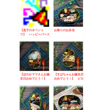
【息子のオベント
お祭りのお弁当
ウ】 ハッピーバース
デーのお弁当
【ほのかママさんお誕
【すぱちゃんお誕生日
生日おめでとう！】
おめでとう！】 ピカ
すみっコぐらしのお弁
チュウとイーブイのお
当
弁当