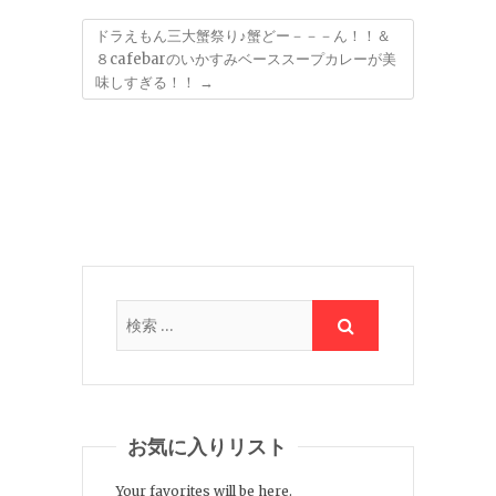
ドラえもん三大蟹祭り♪蟹どー－－－ん！！＆
８cafebarのいかすみベーススープカレーが美
味しすぎる！！
→
お気に入りリスト
Your favorites will be here.