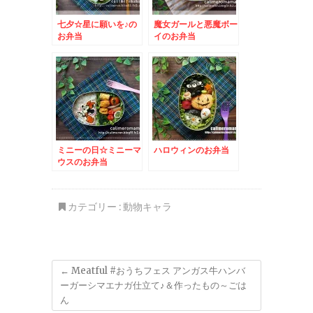
七夕☆星に願いを♪の
魔女ガールと悪魔ボー
お弁当
イのお弁当
ミニーの日☆ミニーマ
ハロウィンのお弁当
ウスのお弁当
カテゴリー :
動物キャラ
←
Meatful #おうちフェス アンガス牛ハンバ
ーガーシマエナガ仕立て♪＆作ったもの～ごは
ん