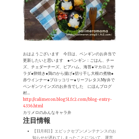
おはようございます 今日は、ペンギンのお弁当で
更新したいと思います ●ペンギン：ごはん、チー
ズ、チェダーチーズ、ビアハム、海苔●マカロニサ
ラダ●卵焼き●鶏のから揚げ●切り干し大根の煮物●
赤ウインナー●ブロッコリー●リーフレタスMy弁で
ペンギンツインズのお弁当でした にほんブログ
村...
http://calimeron.blog51.fc2.com/blog-entry-
4336.html
カリメロのみんなキャラ弁
注目情報
【11月8日】エピックセブン:メンテナンスのお
知らせが遅れてしまったことについて、運営