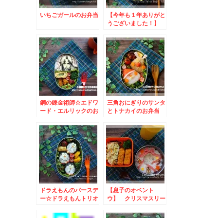
いちごガールのお弁当
【今年も１年ありがと
うございました！】
うしくんのお弁当
鋼の錬金術師☆エドワ
三角おにぎりのサンタ
ード・エルリックのお
とトナカイのお弁当
弁当
ドラえもんのバースデ
【息子のオベント
ー☆ドラえもんトリオ
ウ】 クリスマスリー
のお弁当
スのお弁当