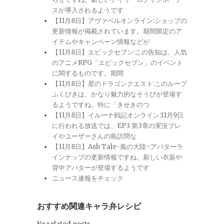
スが導入されるようです
【11月8日】アヴァベルオンライン:ショップの
更新情報が掲載されています。期間限定のア
イテムやキャンペーン情報などが
【11月8日】エピックセブン:この告知は、人気
のアニメRPG「エピックセブン」のイベント
に関するものです。期間
【11月8日】星のドラゴンクエスト:このループ
ふくびきは、かなり魅力的なそうびが登場す
るようですね。特に「きせきのつ
【11月8日】イルーナ戦記オンライン:11月9日
に行われる放送では、EP3 第3章の実況プレ
イやユーザーさんの島訪問な
【11月8日】Ash Tale-風の大陸-:アバターラ
インナップの更新情報ですね。新しい衣装や
背中アバターが登場するようです
ニュース速報をチェック
おすすめ関連キャラ弁レシピ