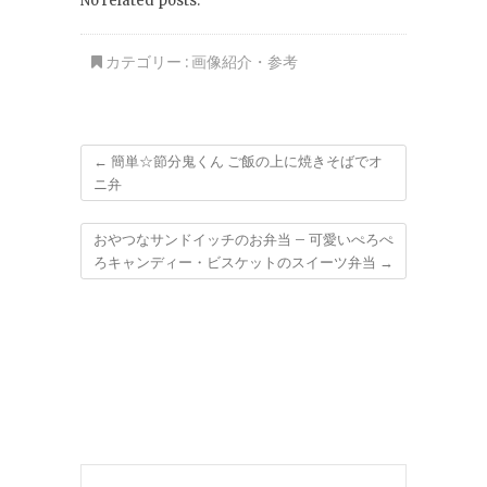
No related posts.
カテゴリー :
画像紹介・参考
←
簡単☆節分鬼くん ご飯の上に焼きそばでオ
ニ弁
おやつなサンドイッチのお弁当 – 可愛いぺろぺ
ろキャンディー・ビスケットのスイーツ弁当
→