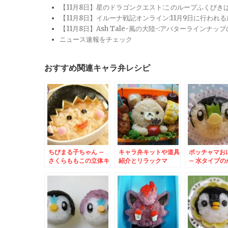
【11月8日】星のドラゴンクエスト:このループふくび
【11月8日】イルーナ戦記オンライン:11月9日に行われ
【11月8日】Ash Tale-風の大陸-:アバターライ
ニュース速報をチェック
おすすめ関連キャラ弁レシピ
ちびまる子ちゃん –
キャラ弁キットや道具
ポッチャマお
さくらももこの立体キ
紹介とリラックマ
– 水タイプの
ャラおにぎり弁当☆
いポケットモ