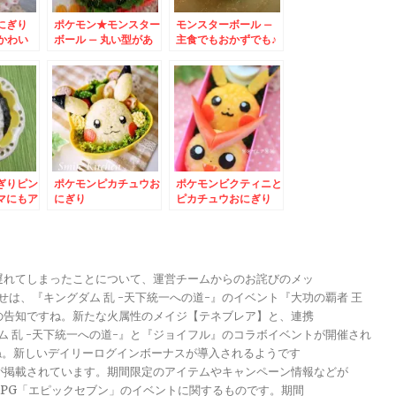
にぎり
ポケモン★モンスター
モンスターボール –
かわい
ボール – 丸い型があ
主食でもおかずでも♪
ンスター
れば、きれいに作れち
ポケモン好きなお子様
ゃう♪
に♪
ぎりピン
ポケモンピカチュウお
ポケモンビクティニと
マにもア
にぎり
ピカチュウおにぎり
が遅れてしまったことについて、運営チームからのお詫びのメッ
らせは、『キングダム 乱 -天下統一への道-』のイベント『大功の覇者 王
トの告知ですね。新たな火属性のメイジ【テネブレア】と、連携
グダム 乱 -天下統一への道-』と『ジョイフル』のコラボイベントが開催され
ですね。新しいデイリーログインボーナスが導入されるようです
報が掲載されています。期間限定のアイテムやキャンペーン情報などが
メRPG「エピックセブン」のイベントに関するものです。期間