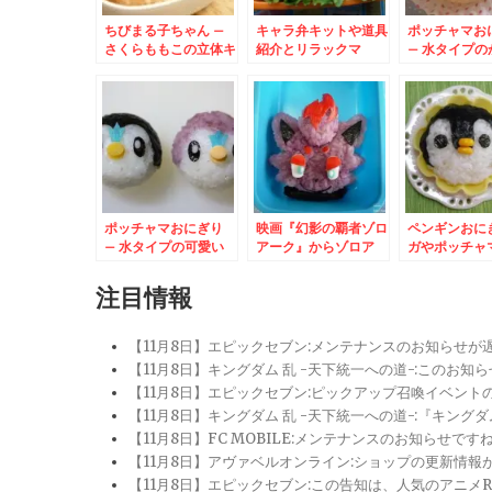
ちびまる子ちゃん –
キャラ弁キットや道具
ポッチャマお
さくらももこの立体キ
紹介とリラックマ
– 水タイプの
ャラおにぎり弁当☆
いポケットモ
ポッチャマおにぎり
映画『幻影の覇者ゾロ
ペンギンおに
– 水タイプの可愛い
アーク』からゾロア
ガやポッチャ
ポケットモンスター
レンジ
注目情報
【11月8日】エピックセブン:メンテナンスのお知らせ
【11月8日】キングダム 乱 -天下統一への道-:このお知
【11月8日】エピックセブン:ピックアップ召喚イベン
【11月8日】キングダム 乱 -天下統一への道-:『キン
【11月8日】FC MOBILE:メンテナンスのお知らせ
【11月8日】アヴァベルオンライン:ショップの更新情
【11月8日】エピックセブン:この告知は、人気のアニ