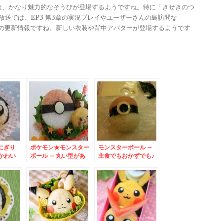
きは、かなり魅力的なそうびが登場するようですね。特に「きせきのつ
る放送では、EP3 第3章の実況プレイやユーザーさんの島訪問な
ンナップの更新情報ですね。新しい衣装や背中アバターが登場するようです
にぎり
ポケモン★モンスター
モンスターボール –
かわい
ボール – 丸い型があ
主食でもおかずでも♪
ンスター
れば、きれいに作れち
ポケモン好きなお子様
ゃう♪
に♪